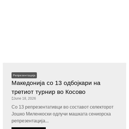
Репрезентација
Македонија со 13 одбојкари на
третиот турнир во Косово
June 18, 2026
Со 13 репрезентативци во составот селекторот
Јошко Миленкоски одлучи машката сениорска
репрезентација...