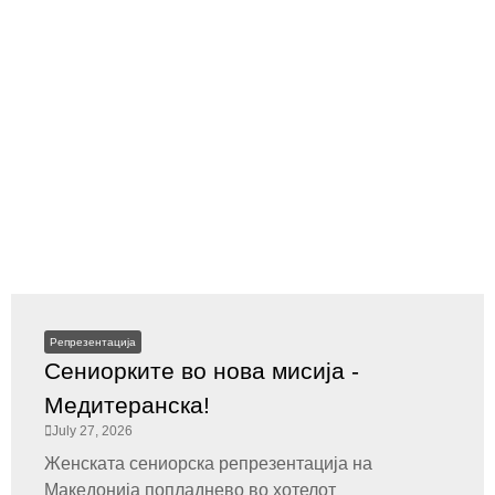
Репрезентација
Сениорките во нова мисија -
Медитеранска!
July 27, 2026
Женската сениорска репрезентација на
Македонија попладнево во хотелот