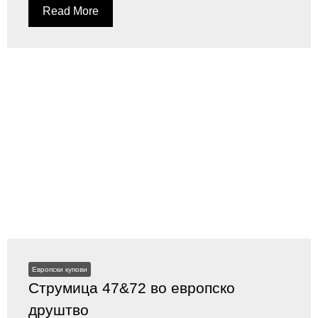
Read More
Европски купови
Струмица 47&72 во европско
друштво