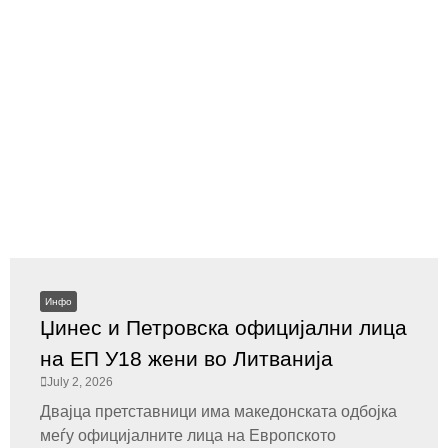
Инфо
Џинес и Петровска официјални лица
на ЕП У18 жени во Литванија
July 2, 2026
Двајца претставници има македонската одбојка
меѓу официјалните лица на Европското