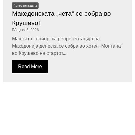
Репрезентација
Македонската „чета“ се собра во
Крушево!
August 5, 2026
Машката сениорска репрезентација на
Македонија денеска се собра во хотел „Монтана“
во Крушево на стартот...
Read More