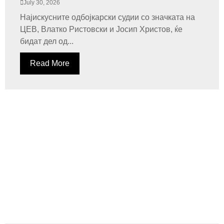
July 30, 2026
Најискусните одбојкарски судии со значката на
ЦЕВ, Влатко Ристовски и Јосип Христов, ќе
бидат дел од...
Read More