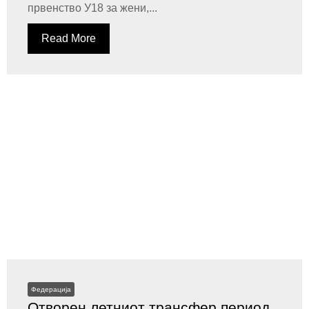
првенство У18 за жени,...
Read More
Федерација
Отворен летниот трансфер период