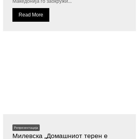
Македонија го заокружи...
Read More
Репрезентација
Милевска „Домашниот терен е