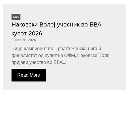
БВА
Наковски Волеј учесник во БВА
купот 2026
June 30, 2026
Вицешампионот во Првата женска лига и
финалистот од Купот на ОФМ, Наковски Волеј
пријави учество во БВА...
Read More