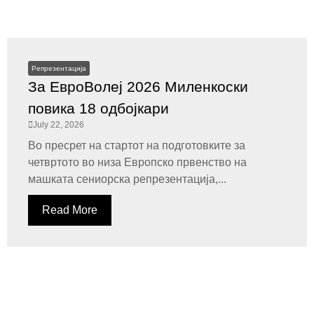
Репрезентација
За ЕвроВолеј 2026 Миленкоски
повика 18 одбојкари
July 22, 2026
Во пресрет на стартот на подготовките за
четвртото во низа Европско првенство на
машката сениорска репрезентација,...
Read More