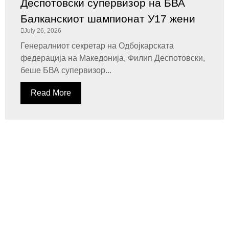
Деспотовски супервизор на БВА
Балканскиот шампионат У17 жени
July 26, 2026
Генералниот секретар на Одбојкарската
федерација на Македонија, Филип Деспотовски,
беше БВА супервизор...
Read More