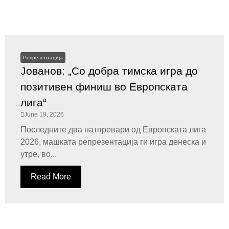
Репрезентација
Јованов: „Со добра тимска игра до
позитивен финиш во Европската
лига“
June 19, 2026
Последните два натпревари од Европската лига
2026, машката репрезентација ги игра денеска и
утре, во...
Read More