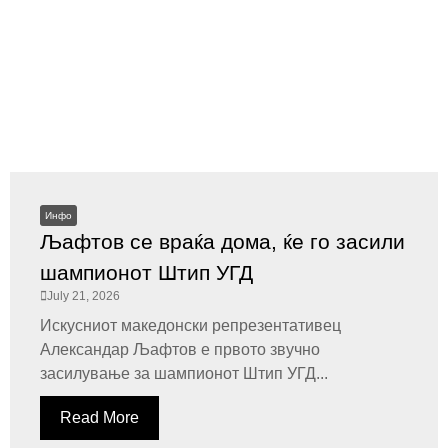
Инфо
Љафтов се враќа дома, ќе го засили
шампионот Штип УГД
July 21, 2026
Искусниот македонски репрезентативец
Александар Љафтов е првото звучно
засилување за шампионот Штип УГД...
Read More