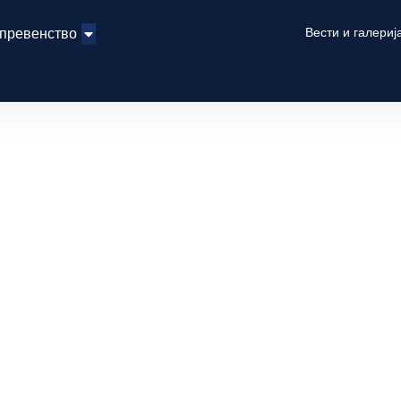
Вести и галериј
 превенство
СКА ОДБОЈКАРСКА ФЕДЕРАЦИЈА
acedonian