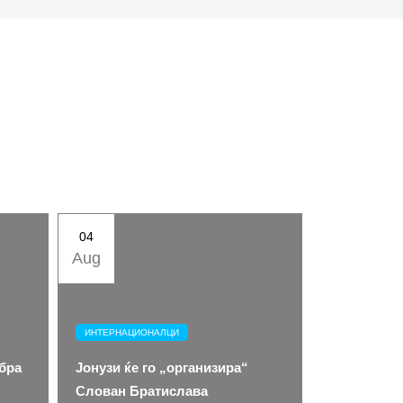
04
Aug
ИНТЕРНАЦИОНАЛЦИ
обра
Јонузи ќе го „организира“
Слован Братислава