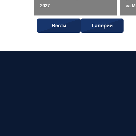
2027
за М
Вести
Галерии