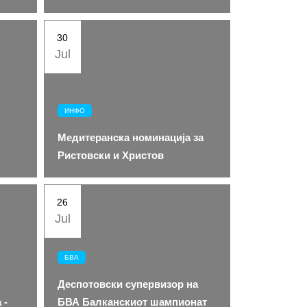
30
Jul
ИНФО
Медитеранска номинација за
Ристовски и Христов
26
Jul
БВА
Деспотовски супервизор на
 -
БВА Балканскиот шампионат