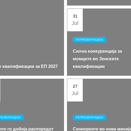
31
Jul
РЕПРЕЗЕНТАЦИЈА
Силна конкуренција за
момците во Зонските
е квалификации за ЕП 2027
квалификации
27
Jul
РЕЗЕНТАЦИЈА
РЕПРЕЗЕНТАЦИЈА
те го добија распоредот
Сениорките во нова мисија