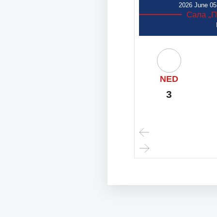
2026 June 0
Сала „П
NED
3