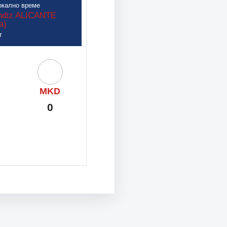
лно време
окално време
2026 June 13 19:00 Локално време
2026 June 12 19:30 Локално врем
ándiz ALICANTE
умица
National Athletic Center Makis Lio
Pabellón Pedro Ferrándiz ALI
а)
GLYFADA
(Шпанија)
г
Втор круг
Vs
MKD
LUX
Vs
MKD
MKD
0
1
0
3