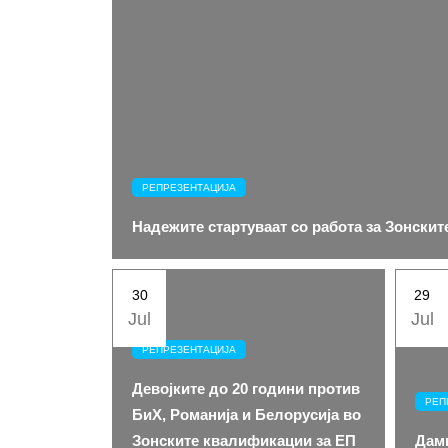
РЕПРЕЗЕНТАЦИЈА
Надежите стартуваат со работа за Зонскит
30
29
Jul
Jul
РЕПРЕЗЕНТАЦИЈА
Девојките до 20 години против
РЕП
БиХ, Романија и Белорусија во
Зонските квалификации за ЕП
Дами