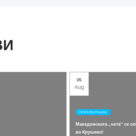
ВИ
05
Aug
РЕПРЕЗЕНТАЦИЈА
Македонската „чета“ се с
во Крушево!