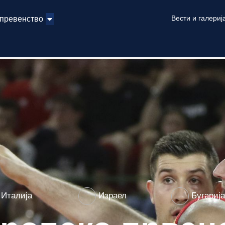
Вести и галериј
 превенство
Италија
Израел
Бугариј