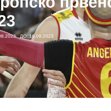
ропско првен
23
08.2023
ДО: 16.09.2023