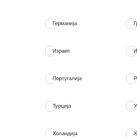
Германија
Г
Израел
И
Португалија
Р
Турција
У
Холандија
Х