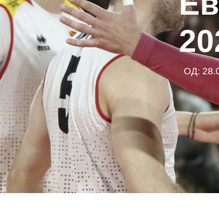
Ев
20
ОД: 28.