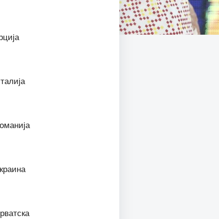
рција
талија
оманија
краина
рватска