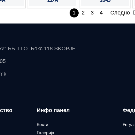
-А
22-А
16-Б
1
2
3
4
Следно
чки“ ББ. П.О. Бокс 118 SKOPJE
 05
.mk
ство
Инфо панел
Фед
Вести
Регул
Галерија