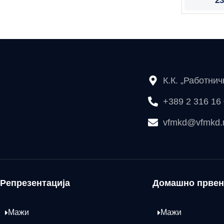
23
К.К. „Работни
+389 2 316 16
vfmkd@vfmkd
Репрезентација
Домашно првен
Мажи
Мажи