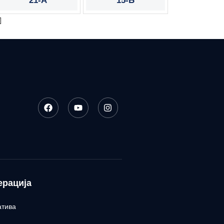
21-А
15-Б
ерација
атива