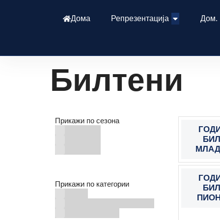
Дома
Репрезентација
Дом.
Билтени
Прикажи по сезона
ГОД
2023/24
БИЛ
2024/25
МЛАД
2025/26
ГОД
Прикажи по категории
БИЛ
U-21
ПИОН
ПИОНЕРИ/ПИОНЕРКИ
СЕНИОР(К)И