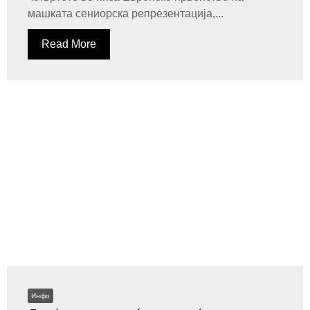
машката сениорска репрезентација,...
Read More
Инфо