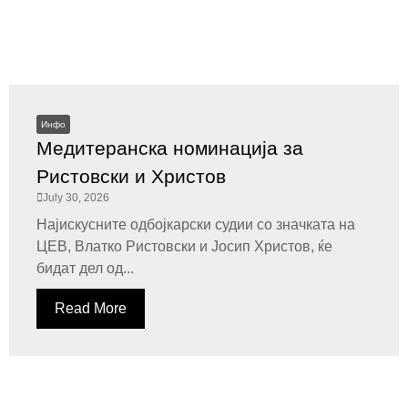
Инфо
Медитеранска номинација за
Ристовски и Христов
July 30, 2026
Најискусните одбојкарски судии со значката на
ЦЕВ, Влатко Ристовски и Јосип Христов, ќе
бидат дел од...
Read More