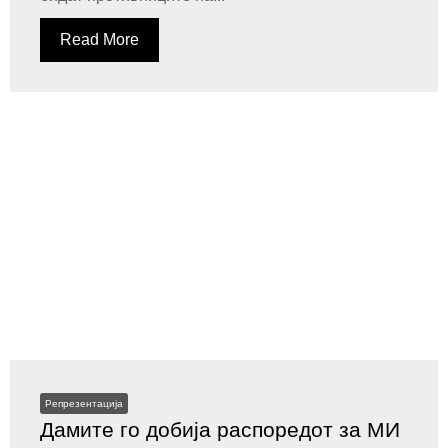
Read More
Репрезентација
Дамите го добија распоредот за МИ