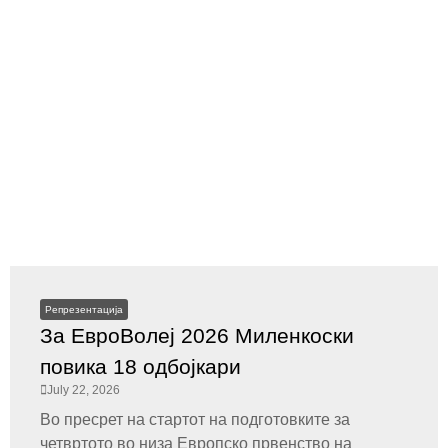
Репрезентација
За ЕвроВолеј 2026 Миленкоски
повика 18 одбојкари
July 22, 2026
Во пресрет на стартот на подготовките за
четвртото во низа Европско првенство на