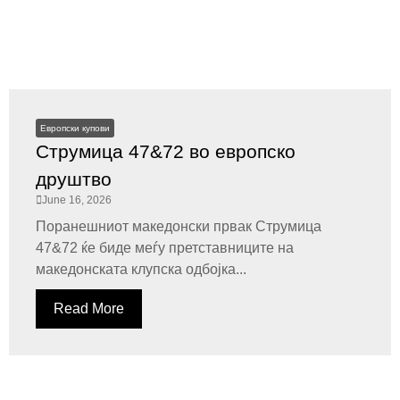
Европски купови
Струмица 47&72 во европско
друштво
June 16, 2026
Поранешниот македонски првак Струмица
47&72 ќе биде меѓу претставниците на
македонската клупска одбојка...
Read More