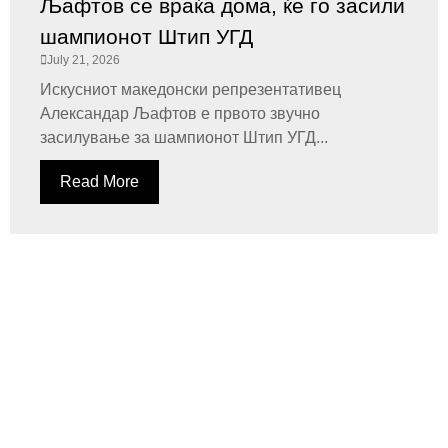
Љафтов се враќа дома, ќе го засили
шампионот Штип УГД
July 21, 2026
Искусниот македонски репрезентативец
Александар Љафтов е првото звучно
засилување за шампионот Штип УГД...
Read More