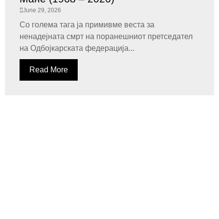
June 29, 2026
Со голема тага ја примивме веста за
ненадејната смрт на поранешниот претседател
на Одбојкарската федерација...
Read More