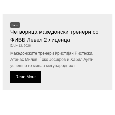
Инфо
Четворица македонски тренери со
ФИВБ Левел 2 лиценца
July 12, 2026
Македонските тренери Кристијан Ристески,
Атанас Милев, Ѓоко Јосифов и Хабил Ајети
успешно го минаа меѓународниот...
Read More