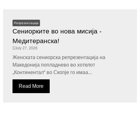
Репрезентација
Сениорките во нова мисија -
Медитеранска!
July 27, 2026
Женската сениорска репрезентација на
Македонија попладнево во хотелот
„Континентал“ во Скопје го имаа...
Read More