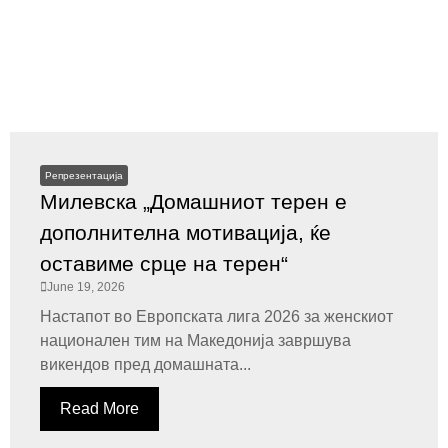
Репрезентација
Милевска „Домашниот терен е
дополнителна мотивација, ќе
оставиме срце на терен“
June 19, 2026
Настапот во Европската лига 2026 за женскиот
национален тим на Македонија завршува
викендов пред домашната...
Read More