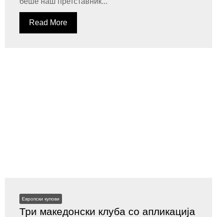
беше наш претставник...
Read More
Европски купови
Три македонски клуба со апликација