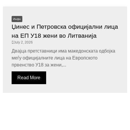
Инфо
Џинес и Петровска официјални лица
на ЕП У18 жени во Литванија
July 2, 2026
Двајца претставници има македонската одбојка
меѓу официјалните лица на Европското
првенство У18 за жени,...
Read More