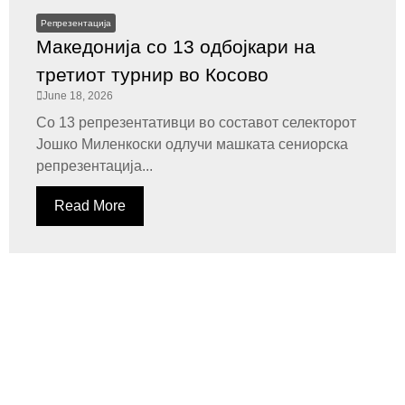
Репрезентација
Македонија со 13 одбојкари на
третиот турнир во Косово
June 18, 2026
Со 13 репрезентативци во составот селекторот
Јошко Миленкоски одлучи машката сениорска
репрезентација...
Read More