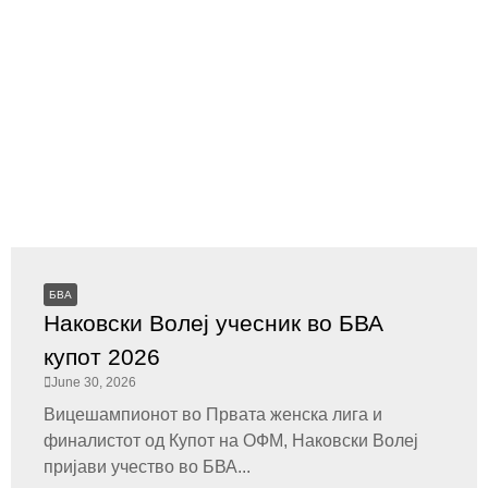
БВА
Наковски Волеј учесник во БВА
купот 2026
June 30, 2026
Вицешампионот во Првата женска лига и
финалистот од Купот на ОФМ, Наковски Волеј
пријави учество во БВА...