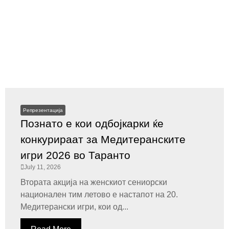
Репрезентација
Познато е кои одбојкарки ќе
конкурираат за Медитеранските
игри 2026 во Таранто
July 11, 2026
Втората акција на женскиот сениорски
национален тим летово е настапот на 20.
Медитерански игри, кои од...