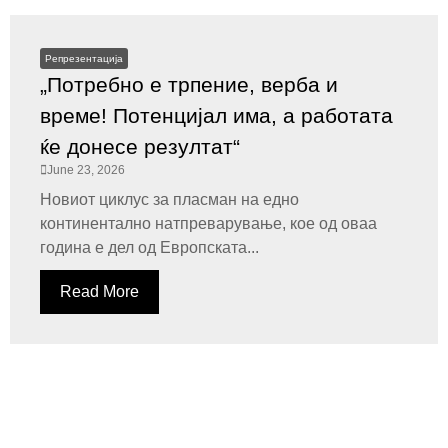
Репрезентација
„Потребно е трпение, верба и
време! Потенцијал има, а работата
ќе донесе резултат“
June 23, 2026
Новиот циклус за пласман на едно
континентално натпреварување, кое од оваа
година е дел од Европската...
Read More