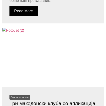
беше наш претставник...
Read More
Европски купови
Три македонски клуба со апликација