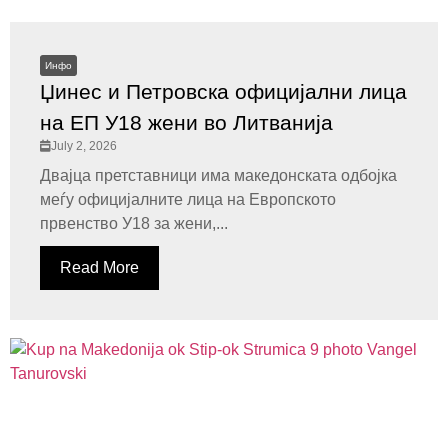
Инфо
Џинес и Петровска официјални лица
на ЕП У18 жени во Литванија
July 2, 2026
Двајца претставници има македонската одбојка
меѓу официјалните лица на Европското
првенство У18 за жени,...
Read More