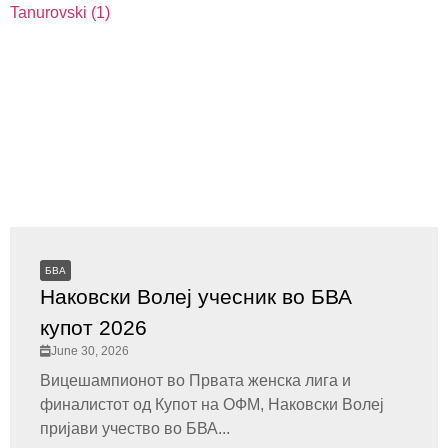
БВА
Наковски Волеј учесник во БВА
купот 2026
June 30, 2026
Вицешампионот во Првата женска лига и
финалистот од Купот на ОФМ, Наковски Волеј
пријави учество во БВА...