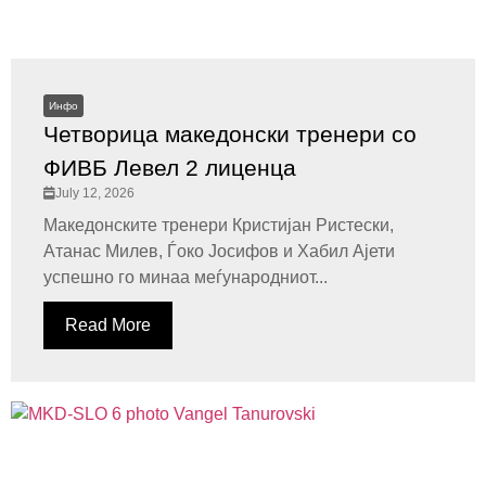
Инфо
Четворица македонски тренери со
ФИВБ Левел 2 лиценца
July 12, 2026
Македонските тренери Кристијан Ристески,
Атанас Милев, Ѓоко Јосифов и Хабил Ајети
успешно го минаа меѓународниот...
Read More