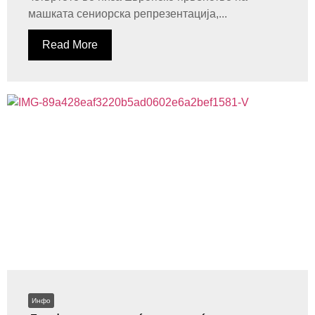
машката сениорска репрезентација,...
Read More
Инфо