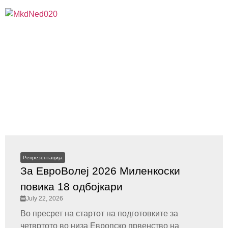
Репрезентација
За ЕвроВолеј 2026 Миленкоски
повика 18 одбојкари
July 22, 2026
Во пресрет на стартот на подготовките за
четвртото во низа Европско првенство на