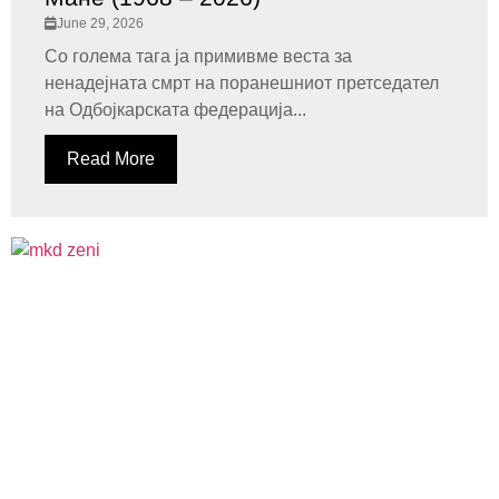
June 29, 2026
Со голема тага ја примивме веста за
ненадејната смрт на поранешниот претседател
на Одбојкарската федерација...
Read More