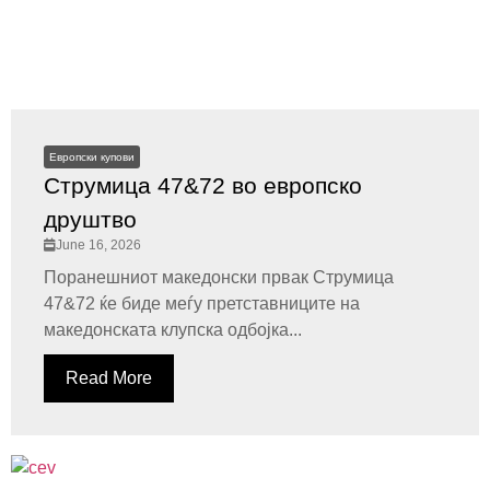
Европски купови
Струмица 47&72 во европско
друштво
June 16, 2026
Поранешниот македонски првак Струмица
47&72 ќе биде меѓу претставниците на
македонската клупска одбојка...
Read More