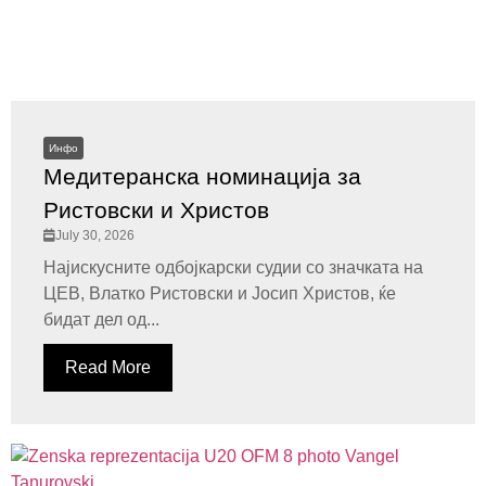
Инфо
Медитеранска номинација за
Ристовски и Христов
July 30, 2026
Најискусните одбојкарски судии со значката на
ЦЕВ, Влатко Ристовски и Јосип Христов, ќе
бидат дел од...
Read More