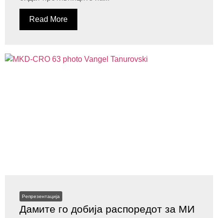
Read More
Репрезентација
Дамите го добија распоредот за МИ