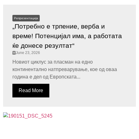
Репрезентација
„Потребно е трпение, верба и
време! Потенцијал има, а работата
ќе донесе резултат“
June 23, 2026
Новиот циклус за пласман на едно
континентално натпреварување, кое од оваа
година е дел од Европската...
Read More