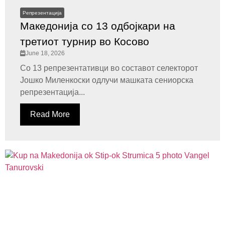
Репрезентација
Македонија со 13 одбојкари на
третиот турнир во Косово
June 18, 2026
Со 13 репрезентативци во составот селекторот
Јошко Миленкоски одлучи машката сениорска
репрезентација...
Read More