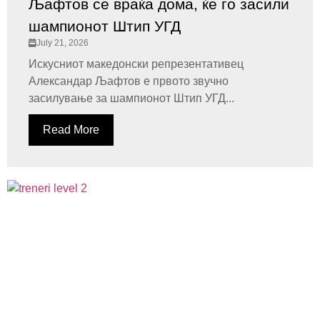
Љафтов се враќа дома, ќе го засили
шампионот Штип УГД
July 21, 2026
Искусниот македонски репрезентативец
Александар Љафтов е првото звучно
засилување за шампионот Штип УГД...
Read More