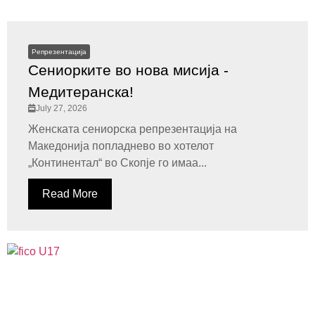
Репрезентација
Сениорките во нова мисија -
Медитеранска!
July 27, 2026
Женската сениорска репрезентација на
Македонија попладнево во хотелот
„Континентал“ во Скопје го имаа...
Read More