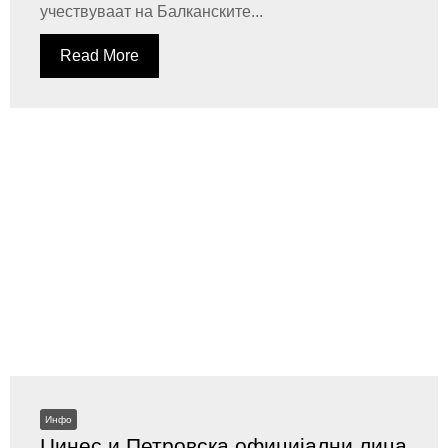
учествуваат на Балканските...
Read More
Инфо
Џинес и Петровска официјални лица