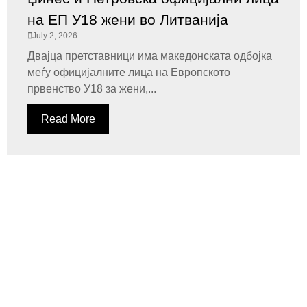
на ЕП У18 жени во Литванија
July 2, 2026
Двајца претставници има македонската одбојка
меѓу официјалните лица на Европското
првенство У18 за жени,...
Read More