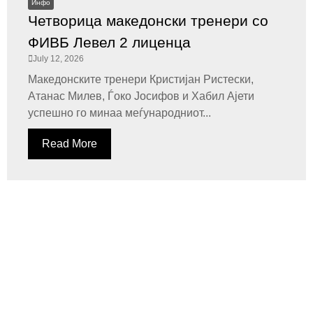
Инфо
Четворица македонски тренери со
ФИВБ Левел 2 лиценца
July 12, 2026
Македонските тренери Кристијан Ристески,
Атанас Милев, Ѓоко Јосифов и Хабил Ајети
успешно го минаа меѓународниот...
Read More