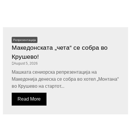
Репрезентација
Македонската „чета“ се собра во
Крушево!
August 5, 2026
Машката сениорска репрезентација на
Македонија денеска се собра во хотел „Монтана“
во Крушево на стартот...
Read More