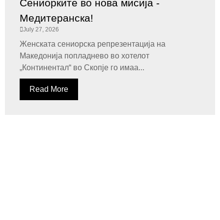
Сениорките во нова мисија -
Медитеранска!
July 27, 2026
Женската сениорска репрезентација на
Македонија попладнево во хотелот
„Континентал“ во Скопје го имаа...
Read More