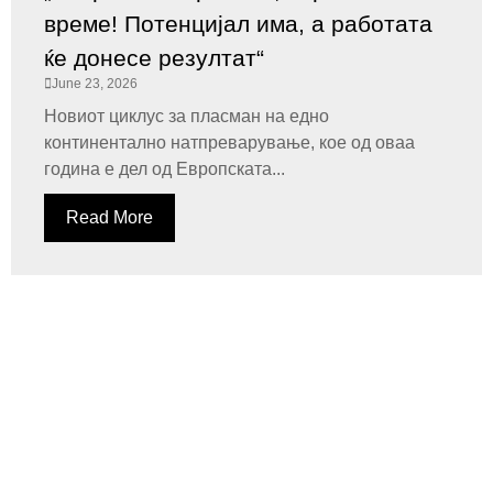
време! Потенцијал има, а работата
ќе донесе резултат“
June 23, 2026
Новиот циклус за пласман на едно
континентално натпреварување, кое од оваа
година е дел од Европската...
Read More