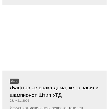
Инфо
Љафтов се враќа дома, ќе го засили
шампионот Штип УГД
July 21, 2026
Искусниот македонски репрезентативец