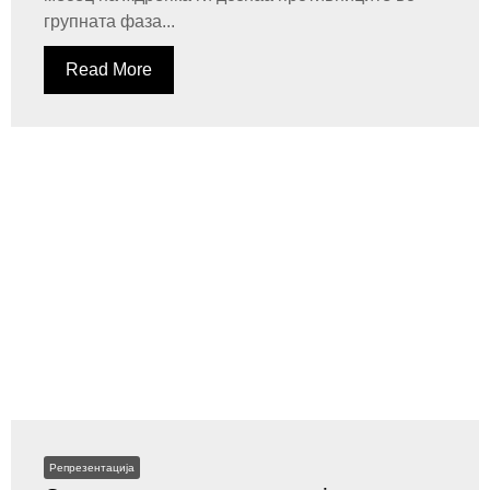
групната фаза...
Read More
Репрезентација