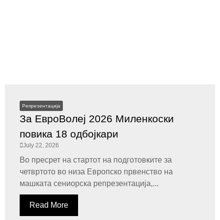
Репрезентација
За ЕвроВолеј 2026 Миленкоски
повика 18 одбојкари
July 22, 2026
Во пресрет на стартот на подготовките за
четвртото во низа Европско првенство на
машката сениорска репрезентација,...
Read More