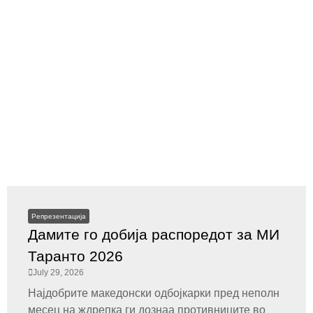
Репрезентација
Дамите го добија распоредот за МИ
Таранто 2026
July 29, 2026
Најдобрите македонски одбојкарки пред неполн
месец на ждрепка ги дознаа противниците во