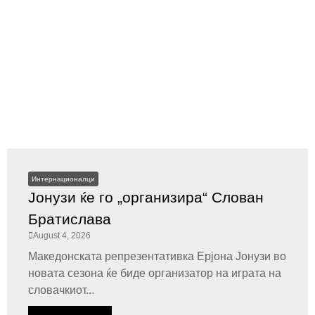
Интернационалци
Јонузи ќе го „организира“ Слован
Братислава
August 4, 2026
Македонската репрезентативка Ерјона Јонузи во
новата сезона ќе биде организатор на играта на
словачкиот...