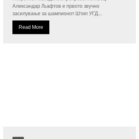
Александар Љафтов е првото звучно
засилување за шампионот Штип УГД...
Read More