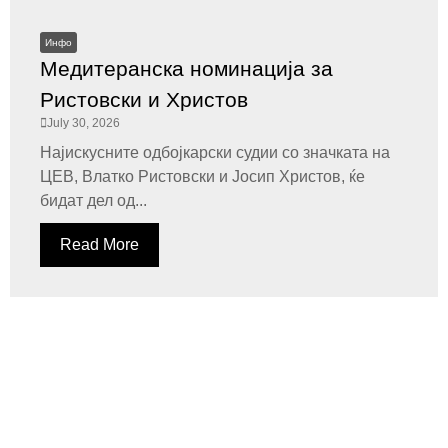
Инфо
Медитеранска номинација за
Ристовски и Христов
July 30, 2026
Најискусните одбојкарски судии со значката на
ЦЕВ, Влатко Ристовски и Јосип Христов, ќе
бидат дел од...
Read More