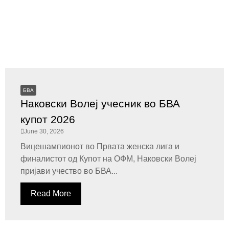
БВА
Наковски Волеј учесник во БВА
купот 2026
June 30, 2026
Вицешампионот во Првата женска лига и
финалистот од Купот на ОФМ, Наковски Волеј
пријави учество во БВА...
Read More