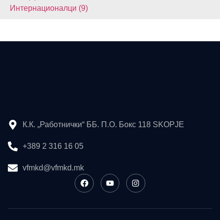
Интернационалци (9)
К.К. „Работнички“ ББ. П.О. Бокс 118 SKOPJE
+389 2 316 16 05
vfmkd@vfmkd.mk