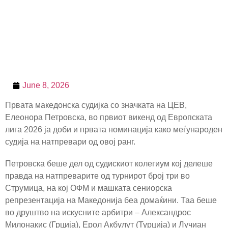
June 8, 2026
Првата македонска судијка со значката на ЦЕВ,
Елеонора Петровска, во првиот викенд од Европската
лига 2026 ја доби и првата номинација како меѓународен
судија на натпревари од овој ранг.
Петровска беше дел од судискиот колегиум кој делеше
правда на натпреварите од турнирот број три во
Струмица, на кој ОФМ и машката сениорска
репрезентација на Македонија беа домаќини. Таа беше
во друштво на искусните арбитри – Александрос
Милонакис (Грција), Ерол Акбулут (Турција) и Лучиан