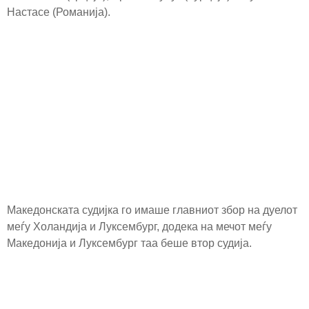
Настасе (Романија).
Македонската судијка го имаше главниот збор на дуелот
меѓу Холандија и Луксембург, додека на мечот меѓу
Македонија и Луксембург таа беше втор судија.