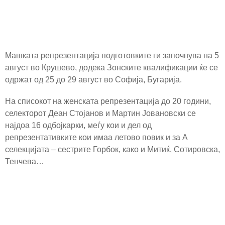
Машката репрезентација подготовките ги започнува на 5
август во Крушево, додека Зонските квалификации ќе се
одржат од 25 до 29 август во Софија, Бугарија.
На списокот на женската репрезентација до 20 години,
селекторот Деан Стојанов и Мартин Јовановски се
најдоа 16 одбојкарки, меѓу кои и дел од
репрезентативките кои имаа летово повик и за А
селекцијата – сестрите Горбок, како и Митиќ, Сотировска,
Тенчева…