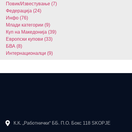
Повик/Известување (7)
Федерација (24)
Инфо (76)
Млади категории (9)
Куп на Македонија (39)
Европски купови (33)
БВА (8)
Интернационалци (9)
К.К. „Работнички“ ББ. П.О. Бокс 118 SKOPJE