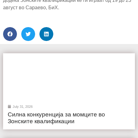
додека Зонските квалификации ќе ги играат од 19 до 23
август во Сараево, БиХ.
July 31, 2026
Силна конкуренција за момците во
Зонските квалификации