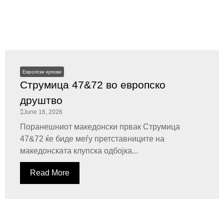
Европски купови
Струмица 47&72 во европско
друштво
June 16, 2026
Поранешниот македонски првак Струмица
47&72 ќе биде меѓу претставниците на
македонската клупска одбојка...
Read More