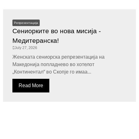
Репрезентација
Сениорките во нова мисија -
Медитеранска!
July 27, 2026
Женската сениорска репрезентација на
Македонија попладнево во хотелот
„Континентал“ во Скопје го имаа...
Read More