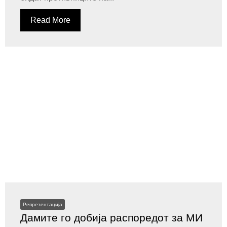
Read More
Репрезентација
Дамите го добија распоредот за МИ