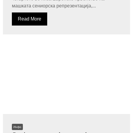
машката сениорска репрезентација,...
Read More
Инфо