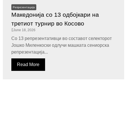
Репрезентација
Македонија со 13 одбојкари на
третиот турнир во Косово
June 18, 2026
Со 13 репрезентативци во составот селекторот
Јошко Миленкоски одлучи машката сениорска
репрезентација...
Read More