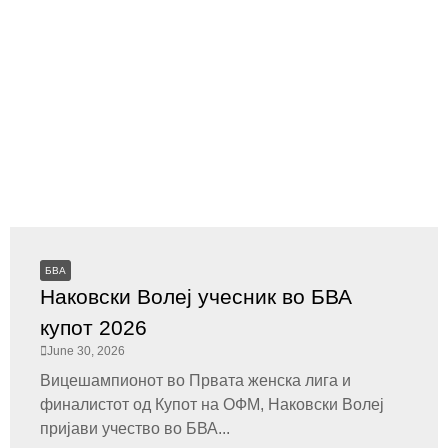
БВА
Наковски Волеј учесник во БВА
купот 2026
June 30, 2026
Вицешампионот во Првата женска лига и
финалистот од Купот на ОФМ, Наковски Волеј
пријави учество во БВА...