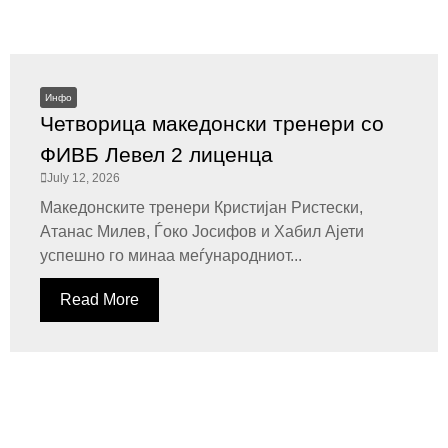
Инфо
Четворица македонски тренери со
ФИВБ Левел 2 лиценца
July 12, 2026
Македонските тренери Кристијан Ристески,
Атанас Милев, Ѓоко Јосифов и Хабил Ајети
успешно го минаа меѓународниот...
Read More