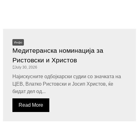
Инфо
Медитеранска номинација за
Ристовски и Христов
July 30, 2026
Најискусните одбојкарски судии со значката на
ЦЕВ, Влатко Ристовски и Јосип Христов, ќе
бидат дел од...
Read More