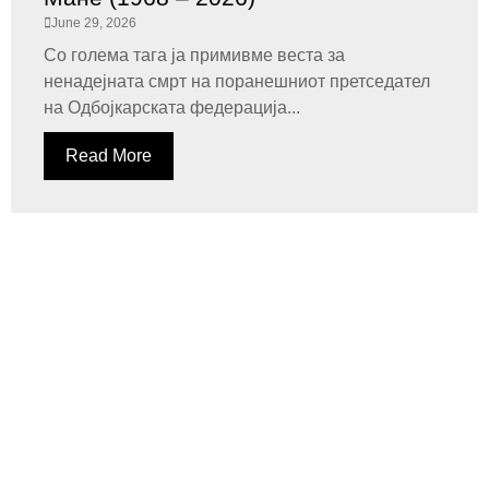
June 29, 2026
Со голема тага ја примивме веста за
ненадејната смрт на поранешниот претседател
на Одбојкарската федерација...
Read More