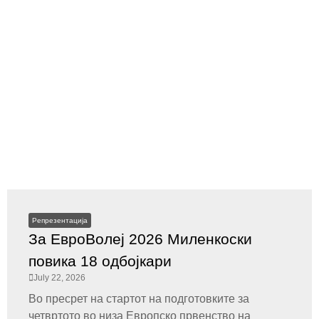
Репрезентација
За ЕвроВолеј 2026 Миленкоски
повика 18 одбојкари
July 22, 2026
Во пресрет на стартот на подготовките за
четвртото во низа Европско првенство на