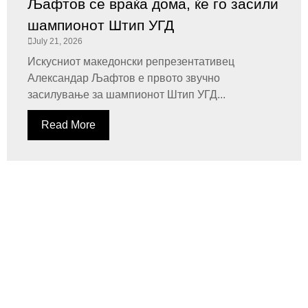
Љафтов се враќа дома, ќе го засили
шампионот Штип УГД
July 21, 2026
Искусниот македонски репрезентативец
Александар Љафтов е првото звучно
засилување за шампионот Штип УГД...
Read More