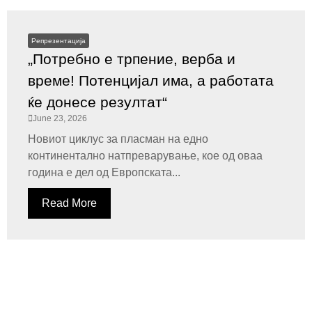
Репрезентација
„Потребно е трпение, верба и
време! Потенцијал има, а работата
ќе донесе резултат“
June 23, 2026
Новиот циклус за пласман на едно
континентално натпреварување, кое од оваа
година е дел од Европската...
Read More