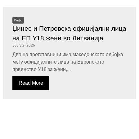
Инфо
Џинес и Петровска официјални лица
на ЕП У18 жени во Литванија
July 2, 2026
Двајца претставници има македонската одбојка
меѓу официјалните лица на Европското
првенство У18 за жени,...
Read More