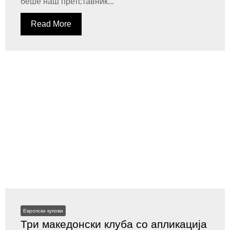
беше наш претставник...
Read More
Европски купови
Три македонски клуба со апликација