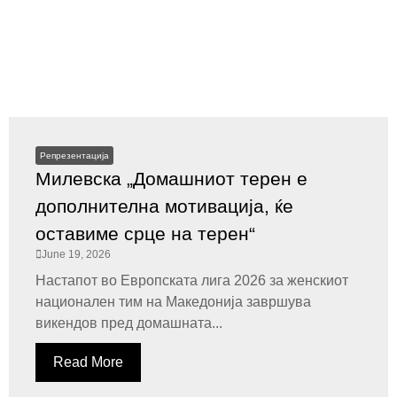
Репрезентација
Милевска „Домашниот терен е
дополнителна мотивација, ќе
оставиме срце на терен“
June 19, 2026
Настапот во Европската лига 2026 за женскиот
национален тим на Македонија завршува
викендов пред домашната...
Read More