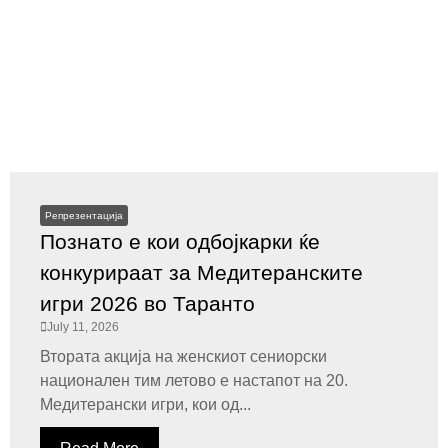
Репрезентација
Познато е кои одбојкарки ќе
конкурираат за Медитеранските
игри 2026 во Таранто
July 11, 2026
Втората акција на женскиот сениорски
национален тим летово е настапот на 20.
Медитерански игри, кои од...