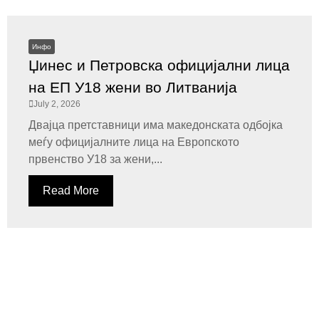
Инфо
Џинес и Петровска официјални лица
на ЕП У18 жени во Литванија
July 2, 2026
Двајца претставници има македонската одбојка
меѓу официјалните лица на Европското
првенство У18 за жени,...
Read More