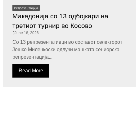
Репрезентација
Македонија со 13 одбојкари на
третиот турнир во Косово
June 18, 2026
Со 13 репрезентативци во составот селекторот
Јошко Миленкоски одлучи машката сениорска
репрезентација...
Read More