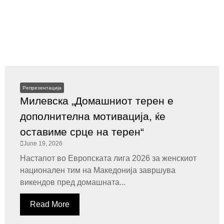
Репрезентација
Милевска „Домашниот терен е
дополнителна мотивација, ќе
оставиме срце на терен“
June 19, 2026
Настапот во Европската лига 2026 за женскиот
национален тим на Македонија завршува
викендов пред домашната...
Read More