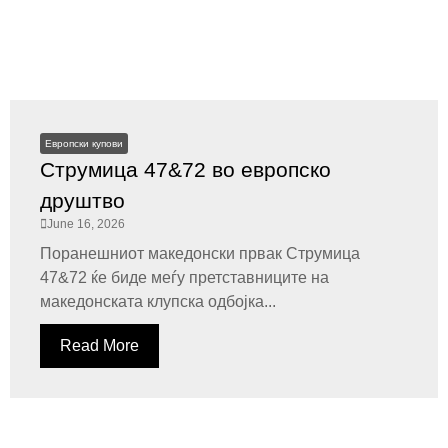
Европски купови
Струмица 47&72 во европско
друштво
June 16, 2026
Поранешниот македонски првак Струмица
47&72 ќе биде меѓу претставниците на
македонската клупска одбојка...
Read More