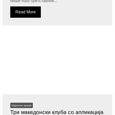
беше наш претставник...
Read More
Европски купови
Три македонски клуба со апликација