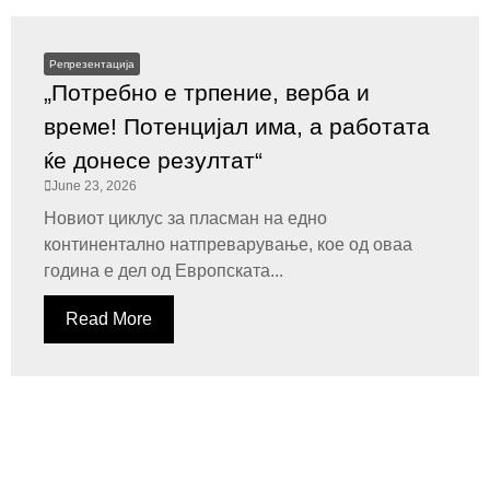
Репрезентација
„Потребно е трпение, верба и
време! Потенцијал има, а работата
ќе донесе резултат“
June 23, 2026
Новиот циклус за пласман на едно
континентално натпреварување, кое од оваа
година е дел од Европската...
Read More