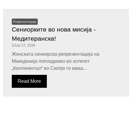
Репрезентација
Сениорките во нова мисија -
Медитеранска!
July 27, 2026
Женската сениорска репрезентација на
Македонија попладнево во хотелот
„Континентал“ во Скопје го имаа...
Read More