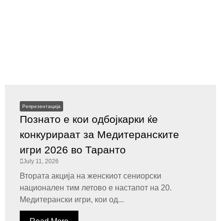
Репрезентација
Познато е кои одбојкарки ќе
конкурираат за Медитеранските
игри 2026 во Таранто
July 11, 2026
Втората акција на женскиот сениорски
национален тим летово е настапот на 20.
Медитерански игри, кои од...