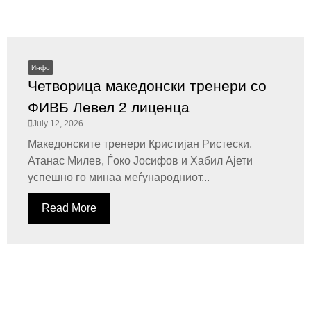
Инфо
Четворица македонски тренери со
ФИВБ Левел 2 лиценца
July 12, 2026
Македонските тренери Кристијан Ристески,
Атанас Милев, Ѓоко Јосифов и Хабил Ајети
успешно го минаа меѓународниот...
Read More