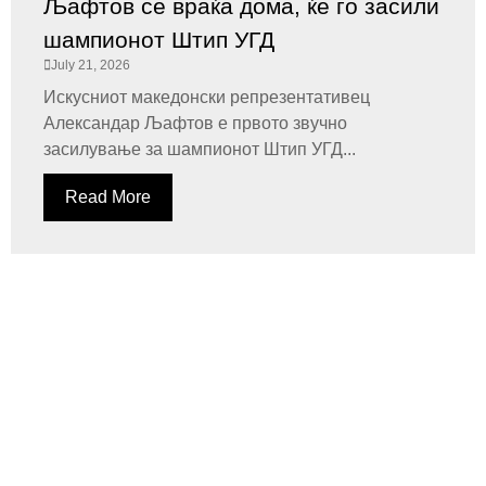
Љафтов се враќа дома, ќе го засили
шампионот Штип УГД
July 21, 2026
Искусниот македонски репрезентативец
Александар Љафтов е првото звучно
засилување за шампионот Штип УГД...
Read More