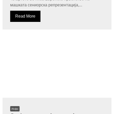
машката сениорска репрезентација,...
Read More
Инфо