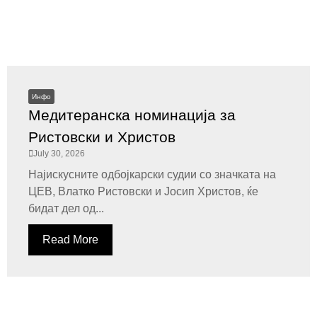
Инфо
Медитеранска номинација за
Ристовски и Христов
July 30, 2026
Најискусните одбојкарски судии со значката на
ЦЕВ, Влатко Ристовски и Јосип Христов, ќе
бидат дел од...
Read More