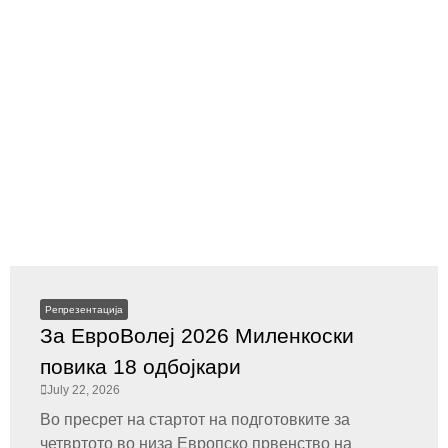
Репрезентација
За ЕвроВолеј 2026 Миленкоски
повика 18 одбојкари
July 22, 2026
Во пресрет на стартот на подготовките за
четвртото во низа Европско првенство на