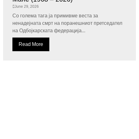
June 29, 2026
Со голема тага ја примивме веста за
ненадејната смрт на поранешниот претседател
на Одбојкарската федерација...
Read More