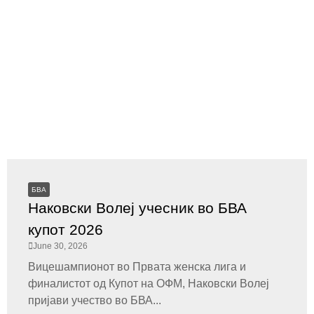
БВА
Наковски Волеј учесник во БВА
купот 2026
June 30, 2026
Вицешампионот во Првата женска лига и
финалистот од Купот на ОФМ, Наковски Волеј
пријави учество во БВА...