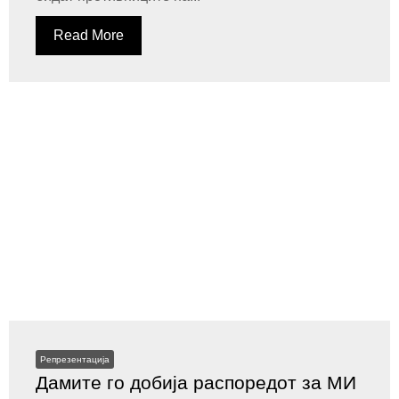
Read More
Репрезентација
Дамите го добија распоредот за МИ