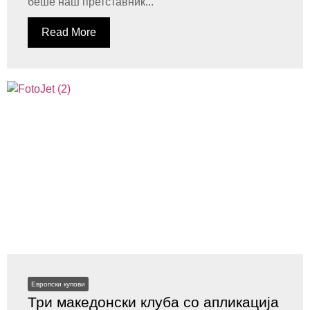
беше наш претставник...
Read More
Европски купови
Три македонски клуба со апликација