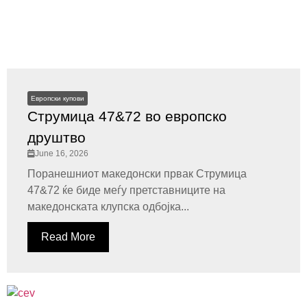
Европски купови
Струмица 47&72 во европско
друштво
June 16, 2026
Поранешниот македонски првак Струмица
47&72 ќе биде меѓу претставниците на
македонската клупска одбојка...
Read More