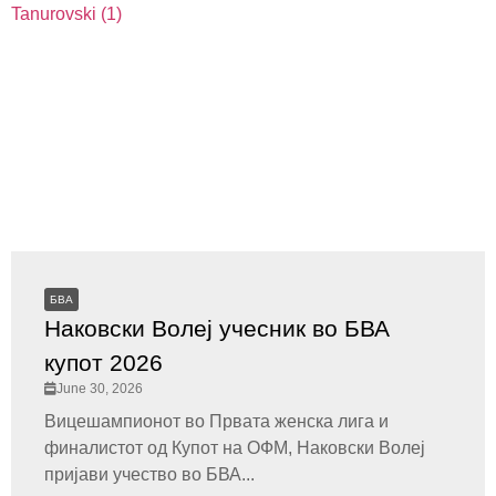
БВА
Наковски Волеј учесник во БВА
купот 2026
June 30, 2026
Вицешампионот во Првата женска лига и
финалистот од Купот на ОФМ, Наковски Волеј
пријави учество во БВА...