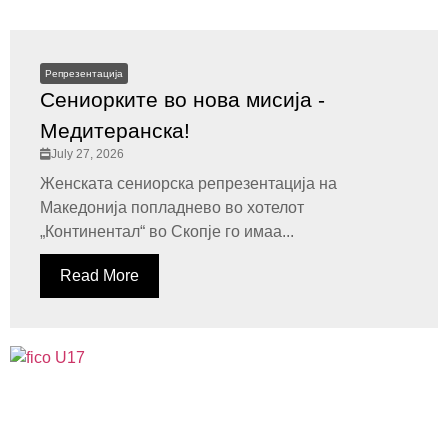
Репрезентација
Сениорките во нова мисија -
Медитеранска!
July 27, 2026
Женската сениорска репрезентација на
Македонија попладнево во хотелот
„Континентал“ во Скопје го имаа...
Read More