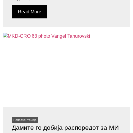
Read More
Репрезентација
Дамите го добија распоредот за МИ