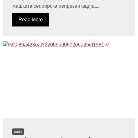
машката сениорска репрезентација,...
Read More
Инфо