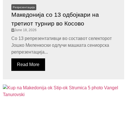
Репрезентација
Македонија со 13 одбојкари на
третиот турнир во Косово
June 18, 2026
Со 13 репрезентативци во составот селекторот
Јошко Миленкоски одлучи машката сениорска
репрезентација...
Read More