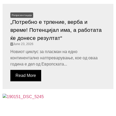
Репрезентација
„Потребно е трпение, верба и
време! Потенцијал има, а работата
ќе донесе резултат“
June 23, 2026
Новиот циклус за пласман на едно
континентално натпреварување, кое од оваа
година е дел од Европската...
Read More