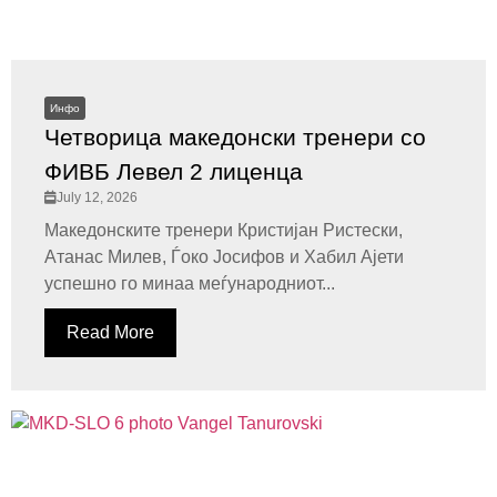
Инфо
Четворица македонски тренери со
ФИВБ Левел 2 лиценца
July 12, 2026
Македонските тренери Кристијан Ристески,
Атанас Милев, Ѓоко Јосифов и Хабил Ајети
успешно го минаа меѓународниот...
Read More