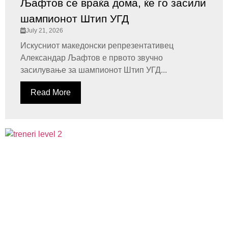
Љафтов се враќа дома, ќе го засили
шампионот Штип УГД
July 21, 2026
Искусниот македонски репрезентативец
Александар Љафтов е првото звучно
засилување за шампионот Штип УГД...
Read More