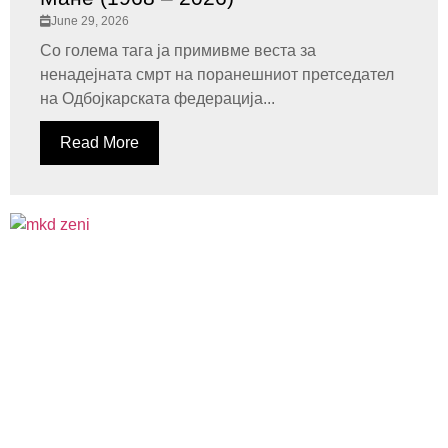
June 29, 2026
Со голема тага ја примивме веста за
ненадејната смрт на поранешниот претседател
на Одбојкарската федерација...
Read More