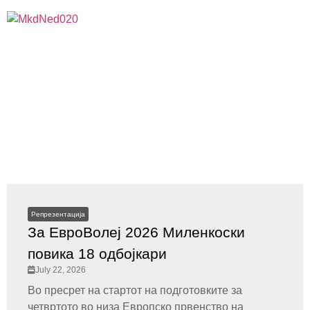
Репрезентација
За ЕвроВолеј 2026 Миленкоски
повика 18 одбојкари
July 22, 2026
Во пресрет на стартот на подготовките за
четвртото во низа Европско првенство на