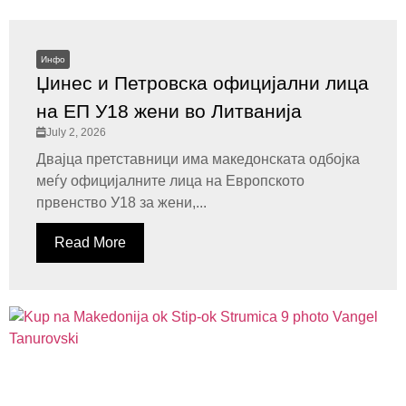
Инфо
Џинес и Петровска официјални лица
на ЕП У18 жени во Литванија
July 2, 2026
Двајца претставници има македонската одбојка
меѓу официјалните лица на Европското
првенство У18 за жени,...
Read More