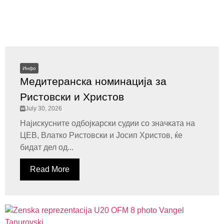
Инфо
Медитеранска номинација за
Ристовски и Христов
July 30, 2026
Најискусните одбојкарски судии со значката на
ЦЕВ, Влатко Ристовски и Јосип Христов, ќе
бидат дел од...
Read More