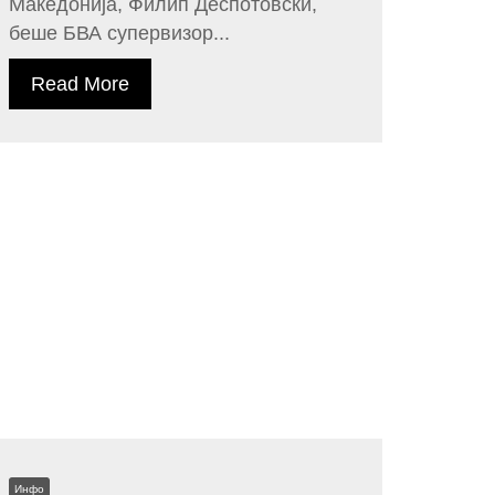
Македонија, Филип Деспотовски,
беше БВА супервизор...
Read More
Инфо