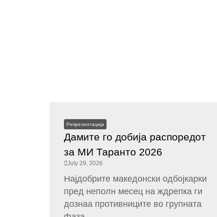
Репрезентација
Дамите го добија распоредот
за МИ Таранто 2026
July 29, 2026
Најдобрите македонски одбојкарки
пред неполн месец на ждрепка ги
дознаа противниците во групната
фаза...