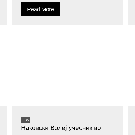
Read More
БВА
Наковски Волеј учесник во