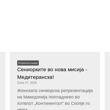
Репрезентација
Сениорките во нова мисија -
Медитеранска!
July 27, 2026
Женската сениорска репрезентација
на Македонија попладнево во
хотелот „Континентал“ во Скопје го
имаа...