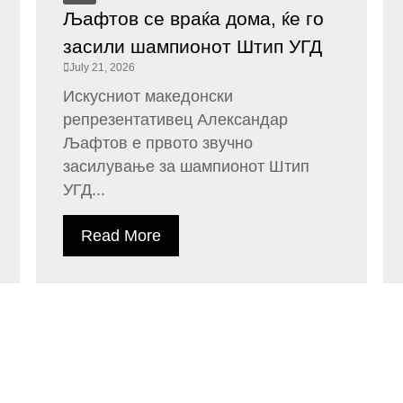
Љафтов се враќа дома, ќе го
засили шампионот Штип УГД
July 21, 2026
Искусниот македонски
репрезентативец Александар
Љафтов е првото звучно
засилување за шампионот Штип
УГД...
Read More