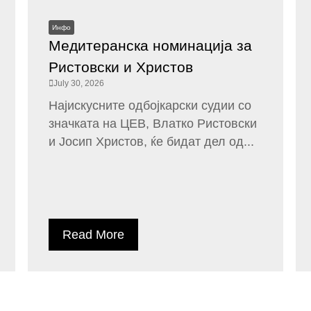
Инфо
Медитеранска номинација за
Ристовски и Христов
July 30, 2026
Најискусните одбојкарски судии со
значката на ЦЕВ, Влатко Ристовски
и Јосип Христов, ќе бидат дел од...
Read More