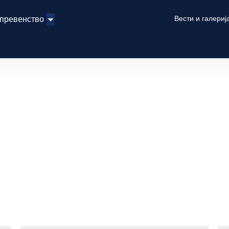
Вести и галериј
 превенство