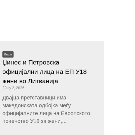
Инфо
Џинес и Петровска
официјални лица на ЕП У18
жени во Литванија
July 2, 2026
Двајца претставници има
македонската одбојка меѓу
официјалните лица на Европското
првенство У18 за жени,...