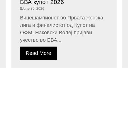
БВА купот 2026
June 30, 2026
Вицешампионот во Првата женска
лига и финалистот од Купот на
ОФМ, Наковски Волеј пријави
учество во БВА...
Read More