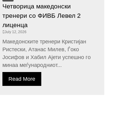
Четворица македонски
тренери со ФИВБ Левел 2
лиценца
July 12, 2026
Македонските тренери Кристијан
Ристески, Атанас Милев, Ѓоко
Јосифов и Хабил Ајети успешно го
минаа меѓународниот...
Read More