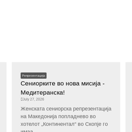
Репрезентација
Сениорките во нова мисија -
Медитеранска!
July 27, 2026
Женската сениорска репрезентација
на Македонија попладнево во
хотелот „Континентал“ во Скопје го
имаа...