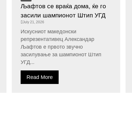
Љафтов се враќа дома, ќе го
засили шампионот Штип УГД
July 21, 2026
Искусниот македонски
репрезентативец Александар
Љафтов е првото звучно
засилување за шампионот Штип
УГД...
Read More