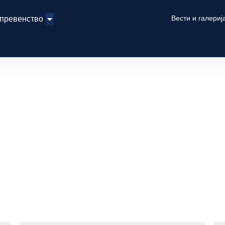
Вести и галериј
 превенство