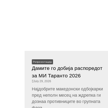
Репрезентација
Дамите го добија распоредот
за МИ Таранто 2026
July 29, 2026
Најдобрите македонски одбојкарки
пред неполн месец на ждрепка ги
дознаа противниците во групната
фаза...