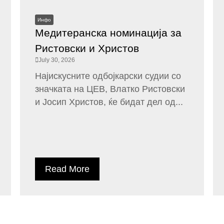
Инфо
Медитеранска номинација за
Ристовски и Христов
July 30, 2026
Најискусните одбојкарски судии со
значката на ЦЕВ, Влатко Ристовски
и Јосип Христов, ќе бидат дел од...
Read More