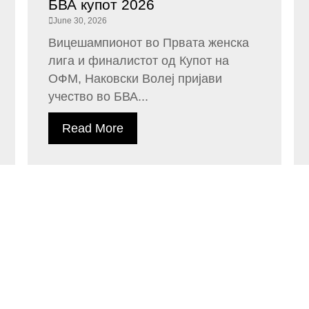
БВА купот 2026
June 30, 2026
Вицешампионот во Првата женска
лига и финалистот од Купот на
ОФМ, Наковски Волеј пријави
учество во БВА...
Read More