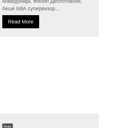
Македонија, Филип Деспотовски,
беше БВА супервизор...
Read More
Инфо