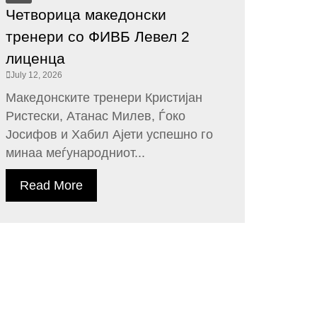
Четворица македонски
тренери со ФИВБ Левел 2
лиценца
July 12, 2026
Македонските тренери Кристијан
Ристески, Атанас Милев, Ѓоко
Јосифов и Хабил Ајети успешно го
минаа меѓународниот...
Read More