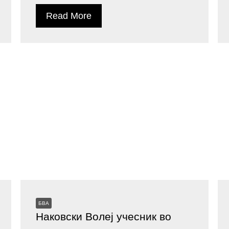
Read More
БВА
Наковски Волеј учесник во