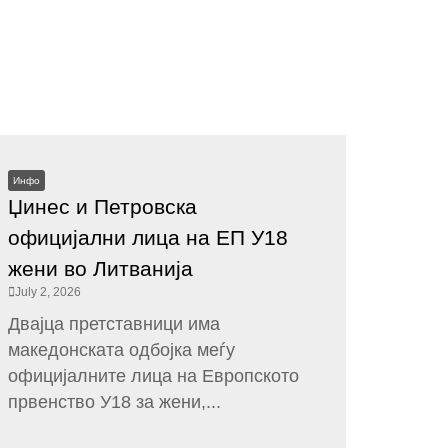
Инфо
Џинес и Петровска
официјални лица на ЕП У18
жени во Литванија
July 2, 2026
Двајца претставници има
македонската одбојка меѓу
официјалните лица на Европското
првенство У18 за жени,...