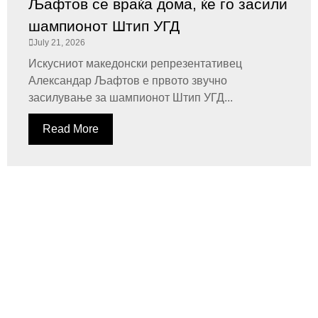
Љафтов се враќа дома, ќе го засили
шампионот Штип УГД
July 21, 2026
Искусниот македонски репрезентативец
Александар Љафтов е првото звучно
засилување за шампионот Штип УГД...
Read More