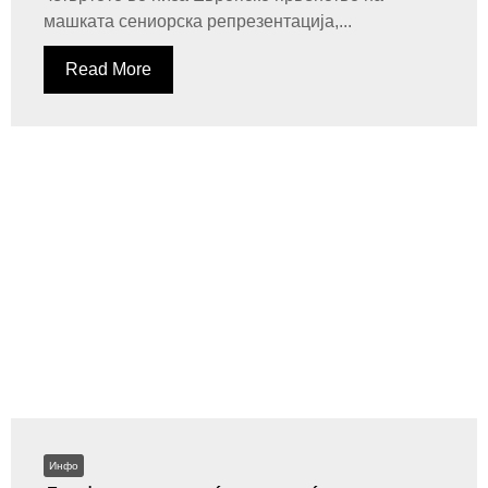
машката сениорска репрезентација,...
Read More
Инфо