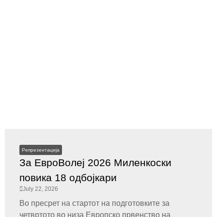
Репрезентација
За ЕвроВолеј 2026 Миленкоски
повика 18 одбојкари
July 22, 2026
Во пресрет на стартот на подготовките за
четвртото во низа Европско првенство на