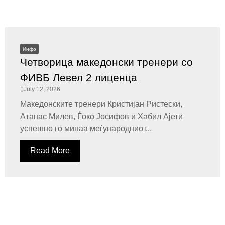
Инфо
Четворица македонски тренери со
ФИВБ Левел 2 лиценца
July 12, 2026
Македонските тренери Кристијан Ристески,
Атанас Милев, Ѓоко Јосифов и Хабил Ајети
успешно го минаа меѓународниот...
Read More