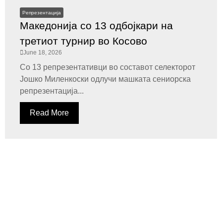
Репрезентација
Македонија со 13 одбојкари на
третиот турнир во Косово
June 18, 2026
Со 13 репрезентативци во составот селекторот
Јошко Миленкоски одлучи машката сениорска
репрезентација...
Read More