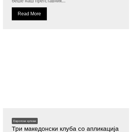
беше наш претставник...
Read More
Европски купови
Три македонски клуба со апликација