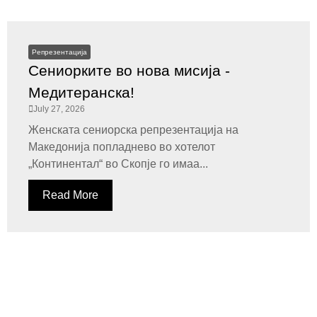
Репрезентација
Сениорките во нова мисија -
Медитеранска!
July 27, 2026
Женската сениорска репрезентација на
Македонија попладнево во хотелот
„Континентал“ во Скопје го имаа...
Read More