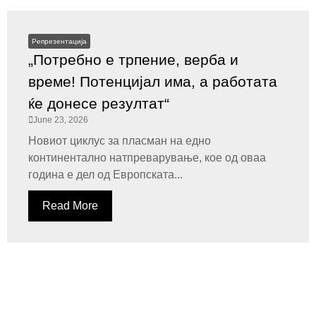
Репрезентација
„Потребно е трпение, верба и
време! Потенцијал има, а работата
ќе донесе резултат“
June 23, 2026
Новиот циклус за пласман на едно
континентално натпреварување, кое од оваа
година е дел од Европската...
Read More