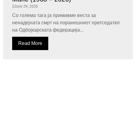
June 29, 2026
Со голема тага ја примивме веста за
ненадејната смрт на поранешниот претседател
на Одбојкарската федерација...
Read More