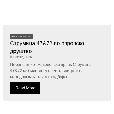
Европски купови
Струмица 47&72 во европско
друштво
June 16, 2026
Поранешниот македонски првак Струмица
47&72 ќе биде меѓу претставниците на
македонската клупска одбојка...
Read More