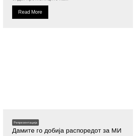
Read More
Репрезентација
Дамите го добија распоредот за МИ