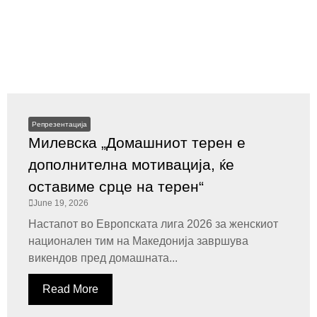
Репрезентација
Милевска „Домашниот терен е
дополнителна мотивација, ќе
оставиме срце на терен“
June 19, 2026
Настапот во Европската лига 2026 за женскиот
национален тим на Македонија завршува
викендов пред домашната...
Read More