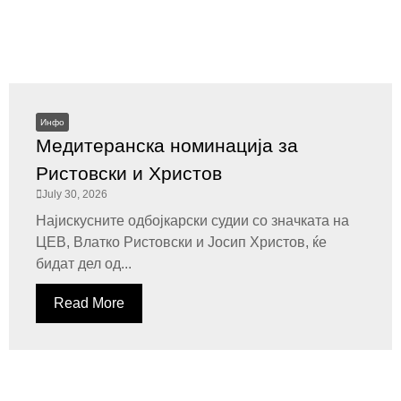
Инфо
Медитеранска номинација за
Ристовски и Христов
July 30, 2026
Најискусните одбојкарски судии со значката на
ЦЕВ, Влатко Ристовски и Јосип Христов, ќе
бидат дел од...
Read More