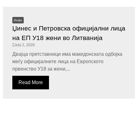
Инфо
Џинес и Петровска официјални лица
на ЕП У18 жени во Литванија
July 2, 2026
Двајца претставници има македонската одбојка
меѓу официјалните лица на Европското
првенство У18 за жени,...
Read More