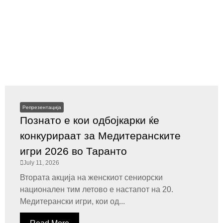
Репрезентација
Познато е кои одбојкарки ќе
конкурираат за Медитеранските
игри 2026 во Таранто
July 11, 2026
Втората акција на женскиот сениорски
национален тим летово е настапот на 20.
Медитерански игри, кои од...