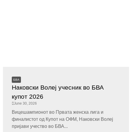
БВА
Наковски Волеј учесник во БВА
купот 2026
June 30, 2026
Вицешампионот во Првата женска лига и
финалистот од Купот на ОФМ, Наковски Волеј
пријави учество во БВА...