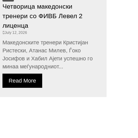
Четворица македонски
тренери со ФИВБ Левел 2
лиценца
July 12, 2026
Македонските тренери Кристијан
Ристески, Атанас Милев, Ѓоко
Јосифов и Хабил Ајети успешно го
минаа меѓународниот...
Read More