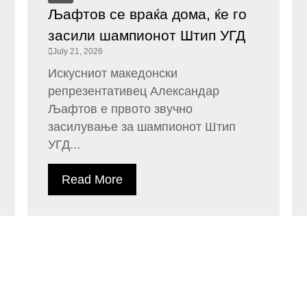
Љафтов се враќа дома, ќе го
засили шампионот Штип УГД
July 21, 2026
Искусниот македонски
репрезентативец Александар
Љафтов е првото звучно
засилување за шампионот Штип
УГД...
Read More