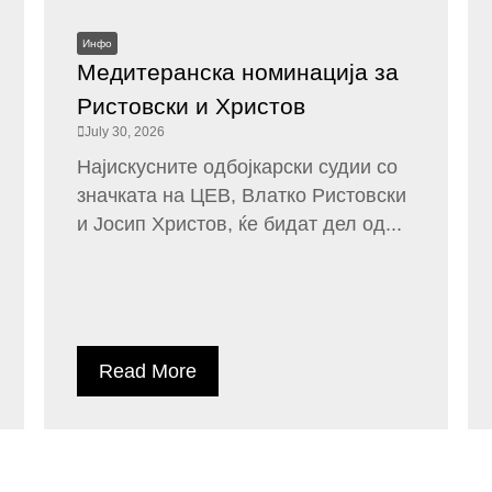
Инфо
Медитеранска номинација за
Ристовски и Христов
July 30, 2026
Најискусните одбојкарски судии со
значката на ЦЕВ, Влатко Ристовски
и Јосип Христов, ќе бидат дел од...
Read More