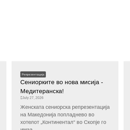
Репрезентација
Сениорките во нова мисија -
Медитеранска!
July 27, 2026
Женската сениорска репрезентација
на Македонија попладнево во
хотелот „Континентал“ во Скопје го
имаа...