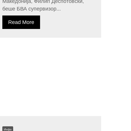
Македонија, Филип Деспотовски,
беше БВА супервизор...
Read More
Инфо