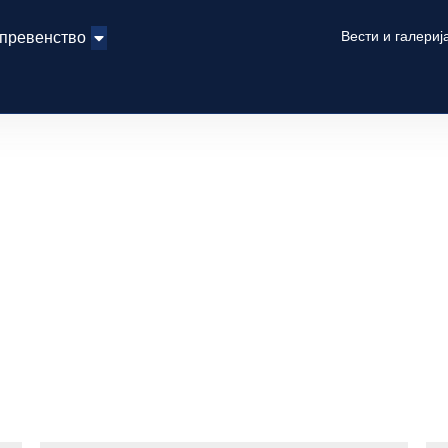
Вести и галериј
 превенство