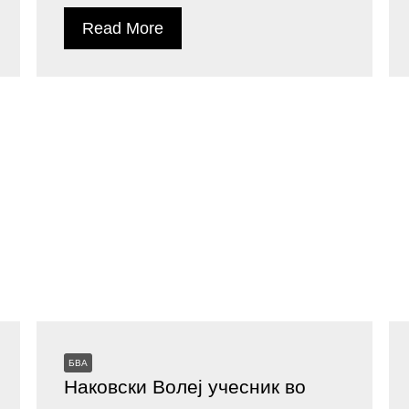
Read More
БВА
Наковски Волеј учесник во