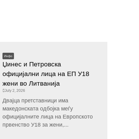
Инфо
Џинес и Петровска
официјални лица на ЕП У18
жени во Литванија
July 2, 2026
Двајца претставници има
македонската одбојка меѓу
официјалните лица на Европското
првенство У18 за жени,...