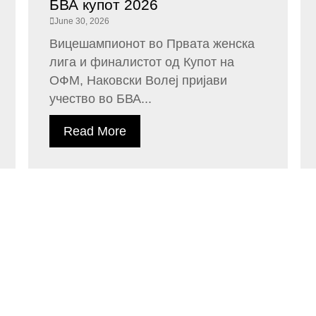
БВА купот 2026
June 30, 2026
Вицешампионот во Првата женска
лига и финалистот од Купот на
ОФМ, Наковски Волеј пријави
учество во БВА...
Read More