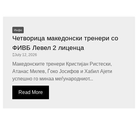
Инфо
Четворица македонски тренери со
ФИВБ Левел 2 лиценца
July 12, 2026
Македонските тренери Кристијан Ристески,
Атанас Милев, Ѓоко Јосифов и Хабил Ајети
успешно го минаа меѓународниот...
Read More