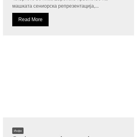
машката сениорска репрезентација,...
Read More
Инфо