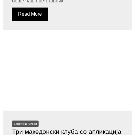
беше наш претставник...
Read More
Европски купови
Три македонски клуба со апликација