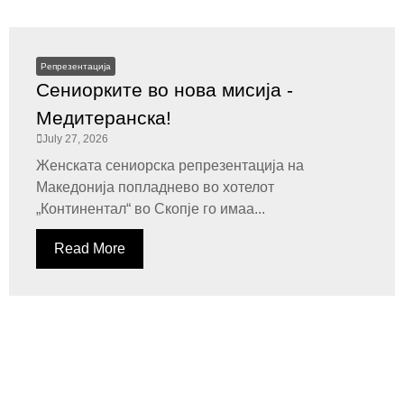
Репрезентација
Сениорките во нова мисија -
Медитеранска!
July 27, 2026
Женската сениорска репрезентација на
Македонија попладнево во хотелот
„Континентал“ во Скопје го имаа...
Read More