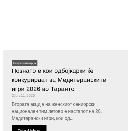
Репрезентација
Познато е кои одбојкарки ќе
конкурираат за Медитеранските
игри 2026 во Таранто
July 11, 2026
Втората акција на женскиот сениорски
национален тим летово е настапот на 20.
Медитерански игри, кои од...