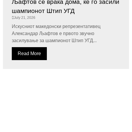
Љафтов се враќа дома, ќе го засили
шампионот Штип УГД
July 21, 2026
Искусниот македонски репрезентативец
Александар Љафтов е првото звучно
засилување за шампионот Штип УГД...
Read More