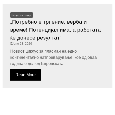
Репрезентација
„Потребно е трпение, верба и
време! Потенцијал има, а работата
ќе донесе резултат“
June 23, 2026
Новиот циклус за пласман на едно
континентално натпреварување, кое од оваа
година е дел од Европската...
Read More