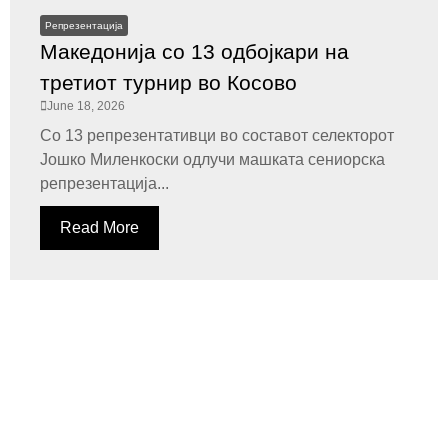
Репрезентација
Македонија со 13 одбојкари на
третиот турнир во Косово
June 18, 2026
Со 13 репрезентативци во составот селекторот
Јошко Миленкоски одлучи машката сениорска
репрезентација...
Read More