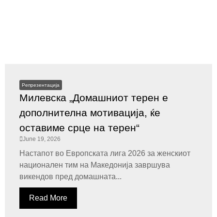
Репрезентација
Милевска „Домашниот терен е
дополнителна мотивација, ќе
оставиме срце на терен“
June 19, 2026
Настапот во Европската лига 2026 за женскиот
национален тим на Македонија завршува
викендов пред домашната...
Read More