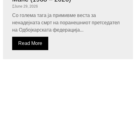
June 29, 2026
Со голема тага ја примивме веста за
ненадејната смрт на поранешниот претседател
на Одбојкарската федерација...
Read More