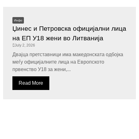
Инфо
Џинес и Петровска официјални лица
на ЕП У18 жени во Литванија
July 2, 2026
Двајца претставници има македонската одбојка
меѓу официјалните лица на Европското
првенство У18 за жени,...
Read More