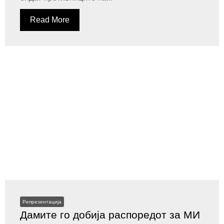
Read More
Репрезентација
Дамите го добија распоредот за МИ