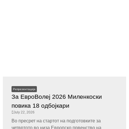
Репрезентација
За ЕвроВолеј 2026 Миленкоски
повика 18 одбојкари
July 22, 2026
Во пресрет на стартот на подготовките за
четвртото во низа Европско првенство на