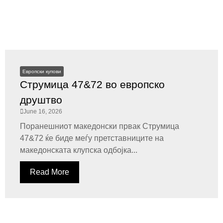
Европски купови
Струмица 47&72 во европско
друштво
June 16, 2026
Поранешниот македонски првак Струмица
47&72 ќе биде меѓу претставниците на
македонската клупска одбојка...
Read More