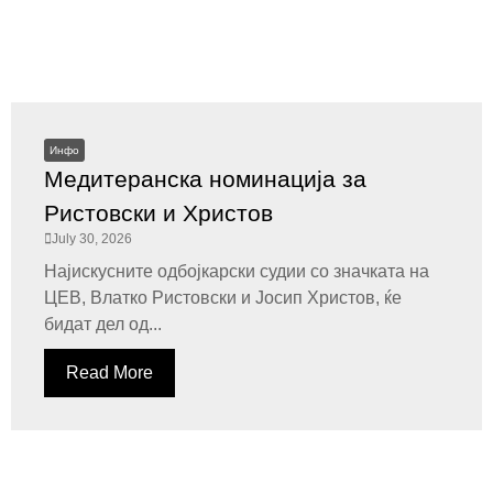
Инфо
Медитеранска номинација за
Ристовски и Христов
July 30, 2026
Најискусните одбојкарски судии со значката на
ЦЕВ, Влатко Ристовски и Јосип Христов, ќе
бидат дел од...
Read More