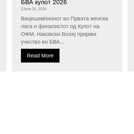
БВА купот 2026
June 30, 2026
Вицешампионот во Првата женска
лига и финалистот од Купот на
ОФМ, Наковски Волеј пријави
учество во БВА...
Read More