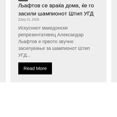
Љафтов се враќа дома, ќе го
засили шампионот Штип УГД
July 21, 2026
Искусниот македонски
репрезентативец Александар
Љафтов е првото звучно
засилување за шампионот Штип
УГД...
Read More