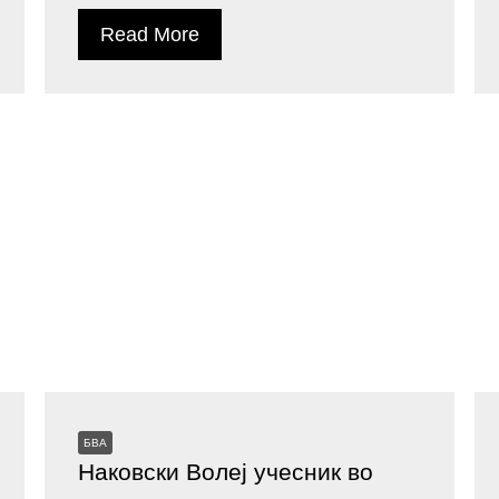
Read More
БВА
Наковски Волеј учесник во