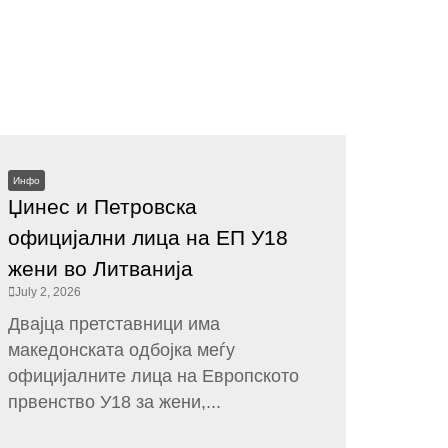
Инфо
Џинес и Петровска
официјални лица на ЕП У18
жени во Литванија
July 2, 2026
Двајца претставници има
македонската одбојка меѓу
официјалните лица на Европското
првенство У18 за жени,...