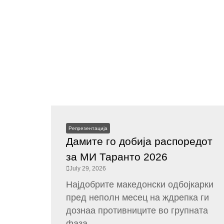
Репрезентација
Дамите го добија распоредот
за МИ Таранто 2026
July 29, 2026
Најдобрите македонски одбојкарки
пред неполн месец на ждрепка ги
дознаа противниците во групната
фаза...