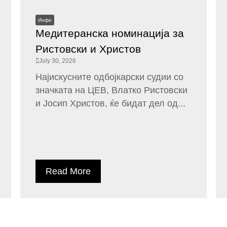
Инфо
Медитеранска номинација за
Ристовски и Христов
July 30, 2026
Најискусните одбојкарски судии со
значката на ЦЕВ, Влатко Ристовски
и Јосип Христов, ќе бидат дел од...
Read More