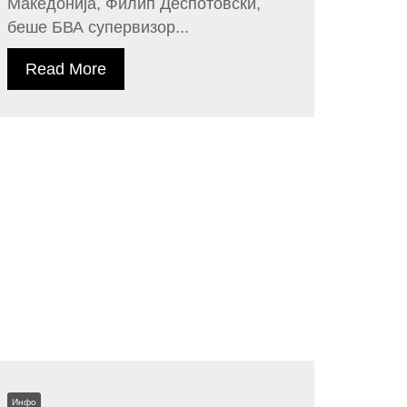
Македонија, Филип Деспотовски,
беше БВА супервизор...
Read More
Инфо