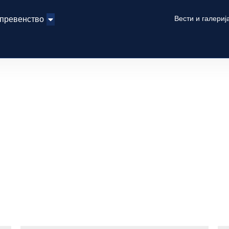
Вести и галериј
 превенство