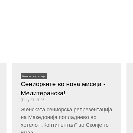
Репрезентација
Сениорките во нова мисија -
Медитеранска!
July 27, 2026
Женската сениорска репрезентација
на Македонија попладнево во
хотелот „Континентал“ во Скопје го
имаа...