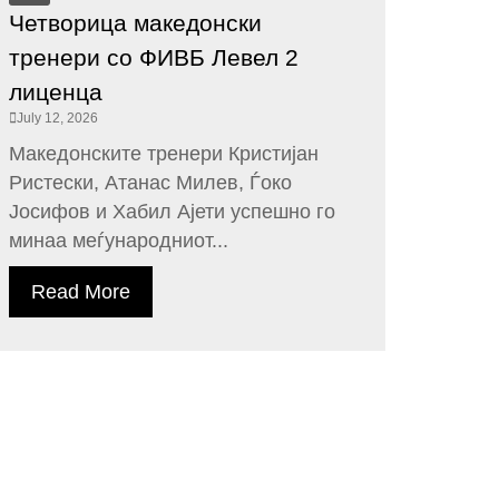
Четворица македонски
тренери со ФИВБ Левел 2
лиценца
July 12, 2026
Македонските тренери Кристијан
Ристески, Атанас Милев, Ѓоко
Јосифов и Хабил Ајети успешно го
минаа меѓународниот...
Read More