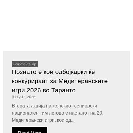
Репрезентација
Познато е кои одбојкарки ќе
конкурираат за Медитеранските
игри 2026 во Таранто
July 11, 2026
Втората акција на женскиот сениорски
национален тим летово е настапот на 20.
Медитерански игри, кои од...