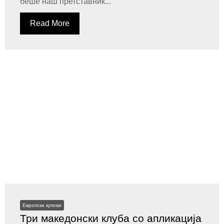
беше наш претставник...
Read More
Европски купови
Три македонски клуба со апликација