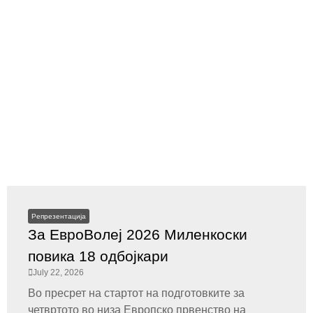
Репрезентација
За ЕвроВолеј 2026 Миленкоски
повика 18 одбојкари
July 22, 2026
Во пресрет на стартот на подготовките за
четвртото во низа Европско првенство на