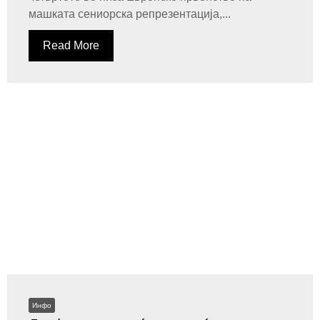
машката сениорска репрезентација,...
Read More
Инфо