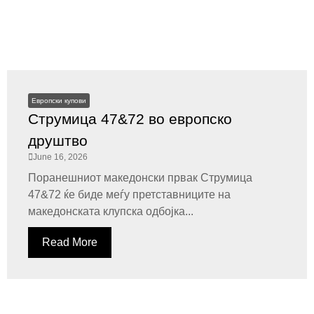
Европски купови
Струмица 47&72 во европско
друштво
June 16, 2026
Поранешниот македонски првак Струмица
47&72 ќе биде меѓу претставниците на
македонската клупска одбојка...
Read More