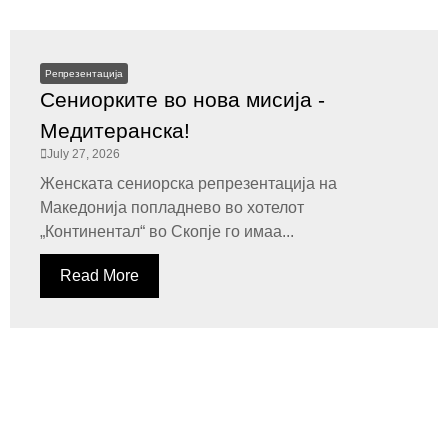
Репрезентација
Сениорките во нова мисија -
Медитеранска!
July 27, 2026
Женската сениорска репрезентација на
Македонија попладнево во хотелот
„Континентал“ во Скопје го имаа...
Read More