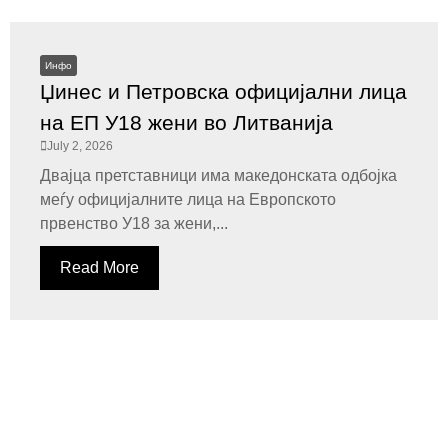
Инфо
Џинес и Петровска официјални лица
на ЕП У18 жени во Литванија
July 2, 2026
Двајца претставници има македонската одбојка
меѓу официјалните лица на Европското
првенство У18 за жени,...
Read More