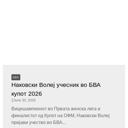
БВА
Наковски Волеј учесник во БВА
купот 2026
June 30, 2026
Вицешампионот во Првата женска лига и
финалистот од Купот на ОФМ, Наковски Волеј
пријави учество во БВА...