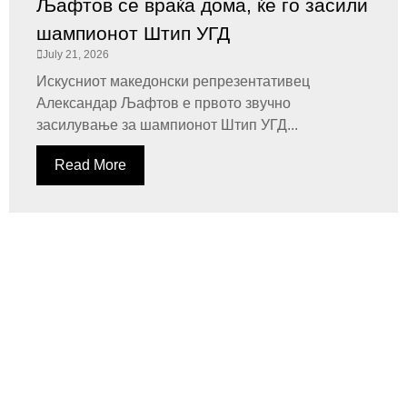
Љафтов се враќа дома, ќе го засили
шампионот Штип УГД
July 21, 2026
Искусниот македонски репрезентативец
Александар Љафтов е првото звучно
засилување за шампионот Штип УГД...
Read More