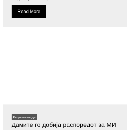
Read More
Репрезентација
Дамите го добија распоредот за МИ