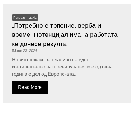
Репрезентација
„Потребно е трпение, верба и
време! Потенцијал има, а работата
ќе донесе резултат“
June 23, 2026
Новиот циклус за пласман на едно
континентално натпреварување, кое од оваа
година е дел од Европската...
Read More