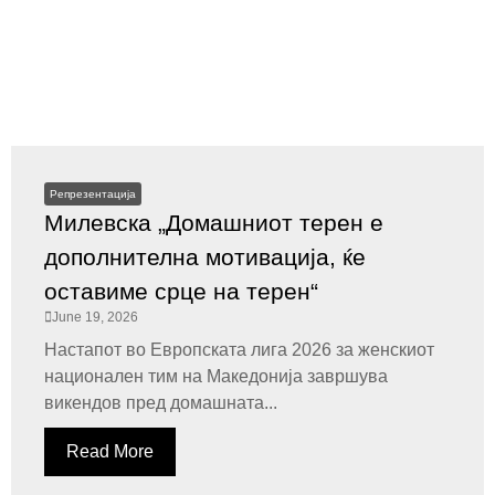
Репрезентација
Милевска „Домашниот терен е
дополнителна мотивација, ќе
оставиме срце на терен“
June 19, 2026
Настапот во Европската лига 2026 за женскиот
национален тим на Македонија завршува
викендов пред домашната...
Read More