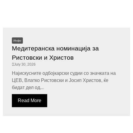
Инфо
Медитеранска номинација за
Ристовски и Христов
July 30, 2026
Најискусните одбојкарски судии со значката на
ЦЕВ, Влатко Ристовски и Јосип Христов, ќе
бидат дел од...
Read More