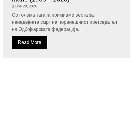
June 29, 2026
Со голема тага ја примивме веста за
ненадејната смрт на поранешниот претседател
на Одбојкарската федерација...
Read More