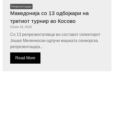
Репрезентација
Македонија со 13 одбојкари на
третиот турнир во Косово
June 18, 2026
Со 13 репрезентативци во составот селекторот
Јошко Миленкоски одлучи машката сениорска
репрезентација...
Read More