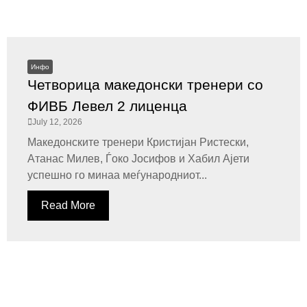
Инфо
Четворица македонски тренери со
ФИВБ Левел 2 лиценца
July 12, 2026
Македонските тренери Кристијан Ристески,
Атанас Милев, Ѓоко Јосифов и Хабил Ајети
успешно го минаа меѓународниот...
Read More