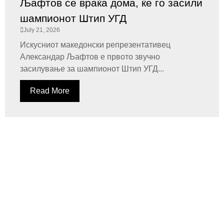
Љафтов се враќа дома, ќе го засили
шампионот Штип УГД
July 21, 2026
Искусниот македонски репрезентативец
Александар Љафтов е првото звучно
засилување за шампионот Штип УГД...
Read More