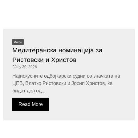
Инфо
Медитеранска номинација за
Ристовски и Христов
July 30, 2026
Најискусните одбојкарски судии со значката на
ЦЕВ, Влатко Ристовски и Јосип Христов, ќе
бидат дел од...
Read More