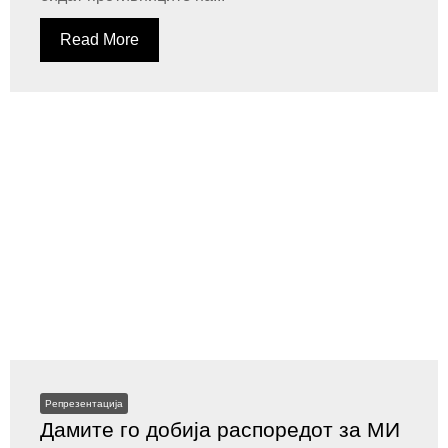
Read More
Репрезентација
Дамите го добија распоредот за МИ