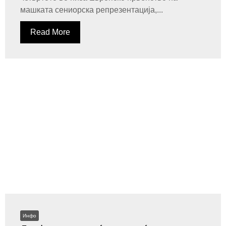
машката сениорска репрезентација,...
Read More
Инфо