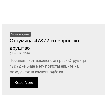
Европски купови
Струмица 47&72 во европско
друштво
June 16, 2026
Поранешниот македонски првак Струмица
47&72 ќе биде меѓу претставниците на
македонската клупска одбојка...
Read More