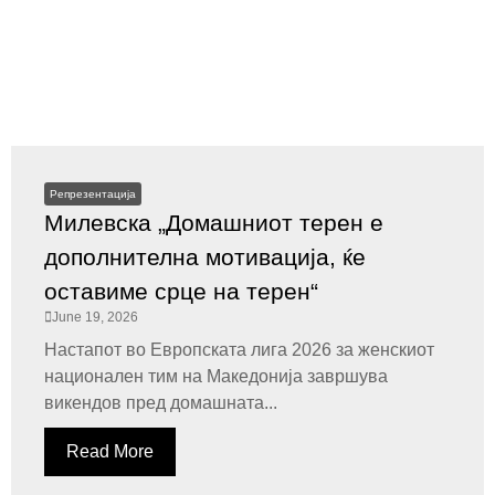
Репрезентација
Милевска „Домашниот терен е
дополнителна мотивација, ќе
оставиме срце на терен“
June 19, 2026
Настапот во Европската лига 2026 за женскиот
национален тим на Македонија завршува
викендов пред домашната...
Read More