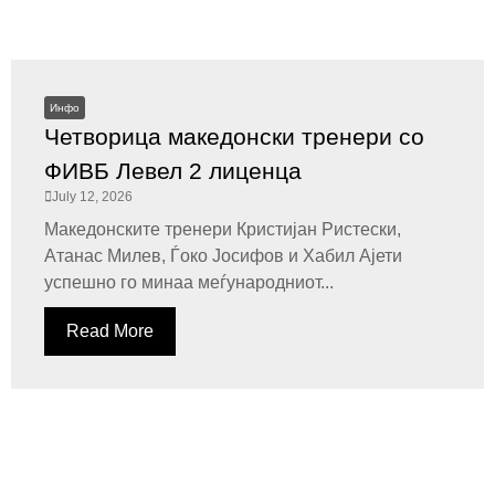
Инфо
Четворица македонски тренери со
ФИВБ Левел 2 лиценца
July 12, 2026
Македонските тренери Кристијан Ристески,
Атанас Милев, Ѓоко Јосифов и Хабил Ајети
успешно го минаа меѓународниот...
Read More