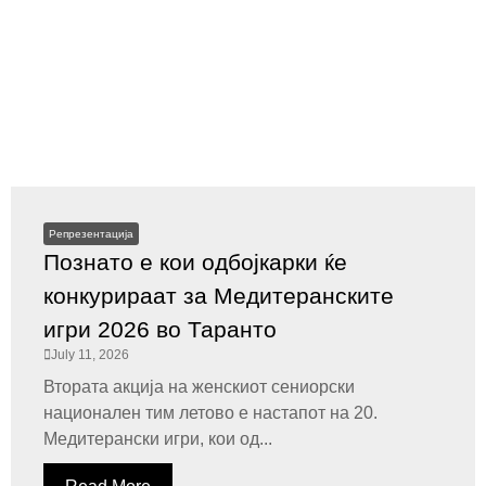
Репрезентација
Познато е кои одбојкарки ќе
конкурираат за Медитеранските
игри 2026 во Таранто
July 11, 2026
Втората акција на женскиот сениорски
национален тим летово е настапот на 20.
Медитерански игри, кои од...