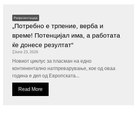
Репрезентација
„Потребно е трпение, верба и
време! Потенцијал има, а работата
ќе донесе резултат“
June 23, 2026
Новиот циклус за пласман на едно
континентално натпреварување, кое од оваа
година е дел од Европската...
Read More