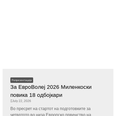
Репрезентација
За ЕвроВолеј 2026 Миленкоски
повика 18 одбојкари
July 22, 2026
Во пресрет на стартот на подготовките за
четвртото во низа Европско првенство на