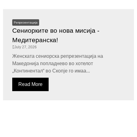
Репрезентација
Сениорките во нова мисија -
Медитеранска!
July 27, 2026
Женската сениорска репрезентација на
Македонија попладнево во хотелот
„Континентал“ во Скопје го имаа...
Read More