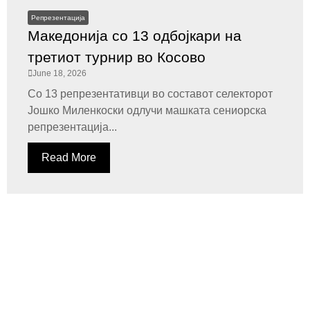
Репрезентација
Македонија со 13 одбојкари на
третиот турнир во Косово
June 18, 2026
Со 13 репрезентативци во составот селекторот
Јошко Миленкоски одлучи машката сениорска
репрезентација...
Read More