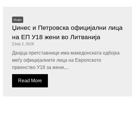
Инфо
Џинес и Петровска официјални лица
на ЕП У18 жени во Литванија
July 2, 2026
Двајца претставници има македонската одбојка
меѓу официјалните лица на Европското
првенство У18 за жени,...
Read More