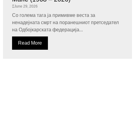
June 29, 2026
Со голема тага ја примивме веста за
ненадејната смрт на поранешниот претседател
на Одбојкарската федерација...
Read More