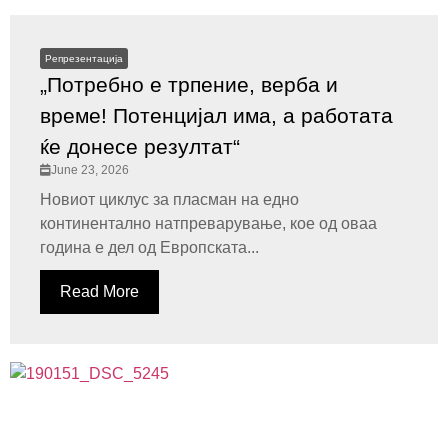
Репрезентација
„Потребно е трпение, верба и
време! Потенцијал има, а работата
ќе донесе резултат“
June 23, 2026
Новиот циклус за пласман на едно
континентално натпреварување, кое од оваа
година е дел од Европската...
Read More