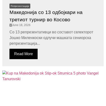
Репрезентација
Македонија со 13 одбојкари на
третиот турнир во Косово
June 18, 2026
Со 13 репрезентативци во составот селекторот
Јошко Миленкоски одлучи машката сениорска
репрезентација...
Read More