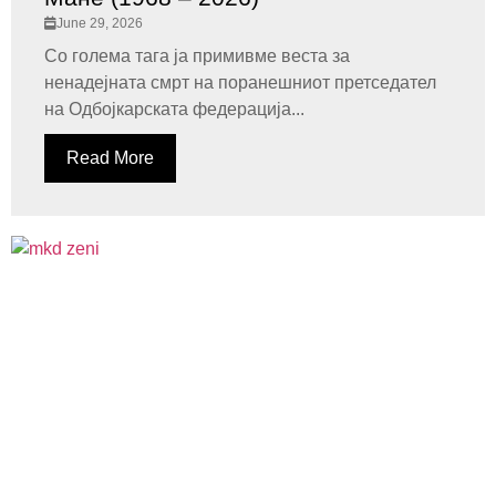
June 29, 2026
Со голема тага ја примивме веста за
ненадејната смрт на поранешниот претседател
на Одбојкарската федерација...
Read More