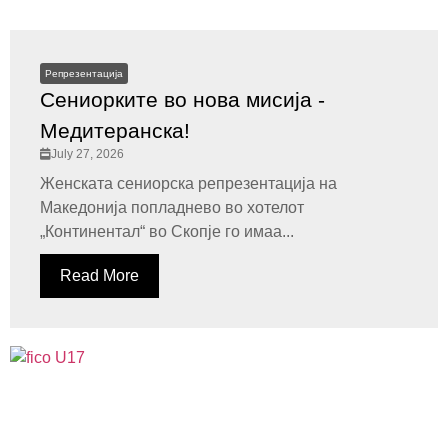
Репрезентација
Сениорките во нова мисија -
Медитеранска!
July 27, 2026
Женската сениорска репрезентација на
Македонија попладнево во хотелот
„Континентал“ во Скопје го имаа...
Read More