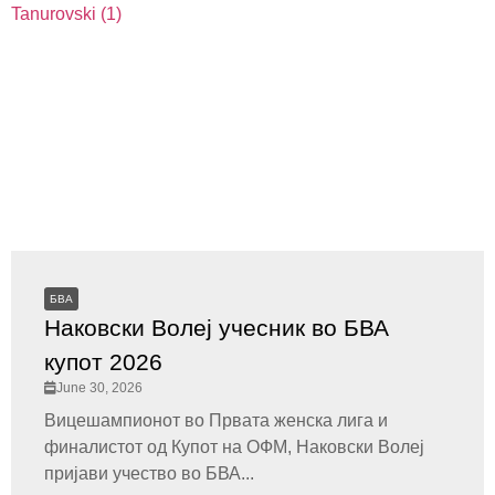
БВА
Наковски Волеј учесник во БВА
купот 2026
June 30, 2026
Вицешампионот во Првата женска лига и
финалистот од Купот на ОФМ, Наковски Волеј
пријави учество во БВА...