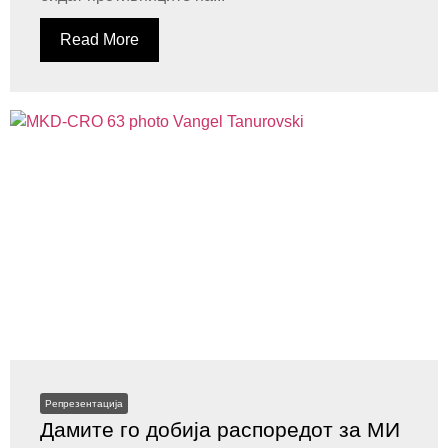
Read More
Репрезентација
Дамите го добија распоредот за МИ