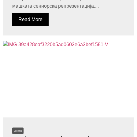
машката сениорска репрезентација,...
Read More
Инфо