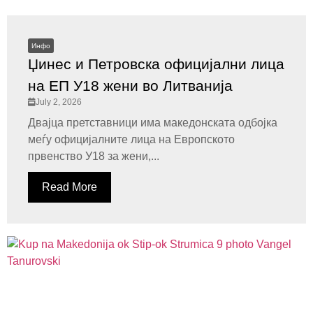
Инфо
Џинес и Петровска официјални лица
на ЕП У18 жени во Литванија
July 2, 2026
Двајца претставници има македонската одбојка
меѓу официјалните лица на Европското
првенство У18 за жени,...
Read More