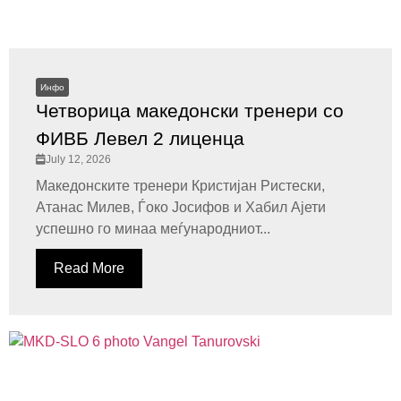
Инфо
Четворица македонски тренери со
ФИВБ Левел 2 лиценца
July 12, 2026
Македонските тренери Кристијан Ристески,
Атанас Милев, Ѓоко Јосифов и Хабил Ајети
успешно го минаа меѓународниот...
Read More