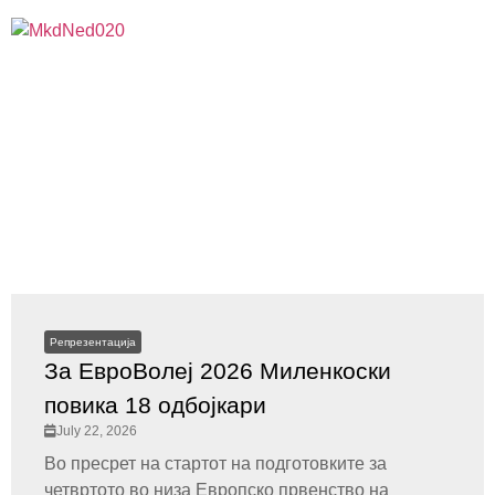
Репрезентација
За ЕвроВолеј 2026 Миленкоски
повика 18 одбојкари
July 22, 2026
Во пресрет на стартот на подготовките за
четвртото во низа Европско првенство на