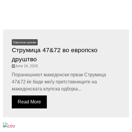
Европски купови
Струмица 47&72 во европско
друштво
June 16, 2026
Поранешниот македонски првак Струмица
47&72 ќе биде меѓу претставниците на
македонската клупска одбојка...
Read More