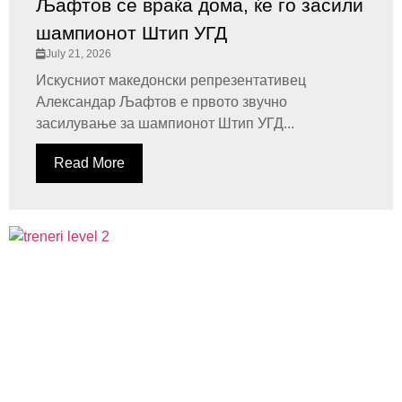
Љафтов се враќа дома, ќе го засили
шампионот Штип УГД
July 21, 2026
Искусниот македонски репрезентативец
Александар Љафтов е првото звучно
засилување за шампионот Штип УГД...
Read More