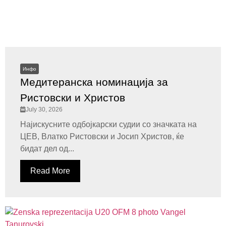
Инфо
Медитеранска номинација за
Ристовски и Христов
July 30, 2026
Најискусните одбојкарски судии со значката на
ЦЕВ, Влатко Ристовски и Јосип Христов, ќе
бидат дел од...
Read More