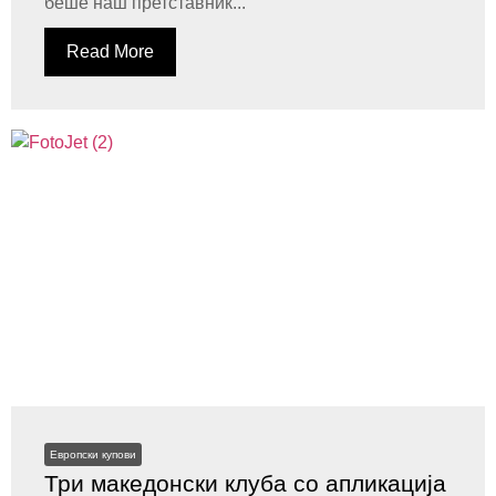
беше наш претставник...
Read More
Европски купови
Три македонски клуба со апликација