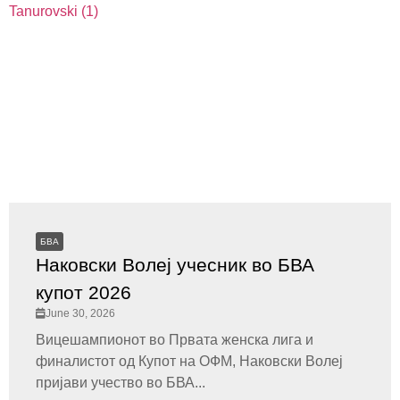
БВА
Наковски Волеј учесник во БВА
купот 2026
June 30, 2026
Вицешампионот во Првата женска лига и
финалистот од Купот на ОФМ, Наковски Волеј
пријави учество во БВА...