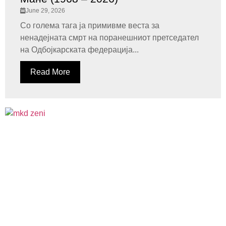
June 29, 2026
Со голема тага ја примивме веста за
ненадејната смрт на поранешниот претседател
на Одбојкарската федерација...
Read More