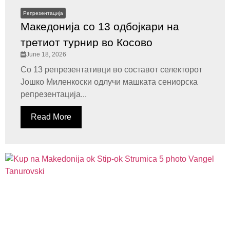
Репрезентација
Македонија со 13 одбојкари на
третиот турнир во Косово
June 18, 2026
Со 13 репрезентативци во составот селекторот
Јошко Миленкоски одлучи машката сениорска
репрезентација...
Read More