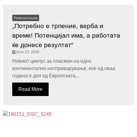
Репрезентација
„Потребно е трпение, верба и
време! Потенцијал има, а работата
ќе донесе резултат“
June 23, 2026
Новиот циклус за пласман на едно
континентално натпреварување, кое од оваа
година е дел од Европската...
Read More