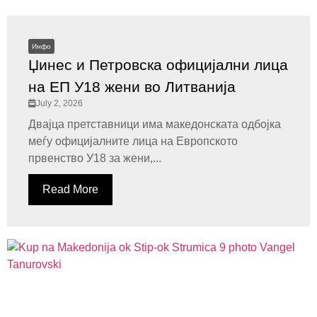
Инфо
Џинес и Петровска официјални лица
на ЕП У18 жени во Литванија
July 2, 2026
Двајца претставници има македонската одбојка
меѓу официјалните лица на Европското
првенство У18 за жени,...
Read More