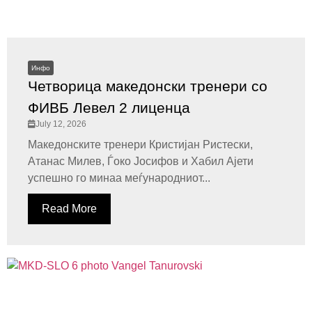
Инфо
Четворица македонски тренери со
ФИВБ Левел 2 лиценца
July 12, 2026
Македонските тренери Кристијан Ристески,
Атанас Милев, Ѓоко Јосифов и Хабил Ајети
успешно го минаа меѓународниот...
Read More