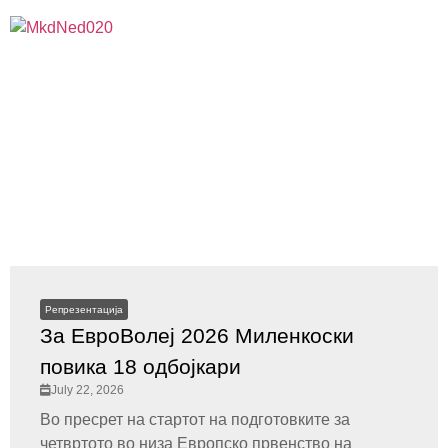
Репрезентација
За ЕвроВолеј 2026 Миленкоски
повика 18 одбојкари
July 22, 2026
Во пресрет на стартот на подготовките за
четвртото во низа Европско првенство на