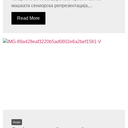
машката сениорска репрезентација,...
Read More
Инфо