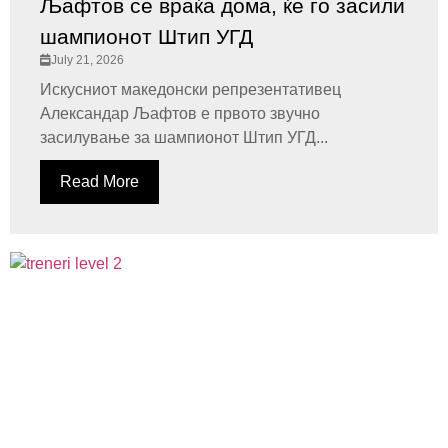
Љафтов се враќа дома, ќе го засили
шампионот Штип УГД
July 21, 2026
Искусниот македонски репрезентативец
Александар Љафтов е првото звучно
засилување за шампионот Штип УГД...
Read More