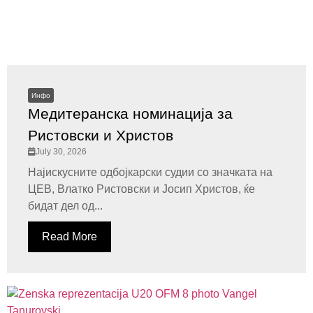
Инфо
Медитеранска номинација за
Ристовски и Христов
July 30, 2026
Најискусните одбојкарски судии со значката на
ЦЕВ, Влатко Ристовски и Јосип Христов, ќе
бидат дел од...
Read More