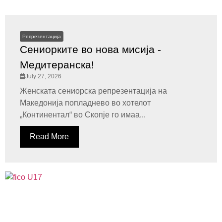
Репрезентација
Сениорките во нова мисија -
Медитеранска!
July 27, 2026
Женската сениорска репрезентација на
Македонија попладнево во хотелот
„Континентал“ во Скопје го имаа...
Read More