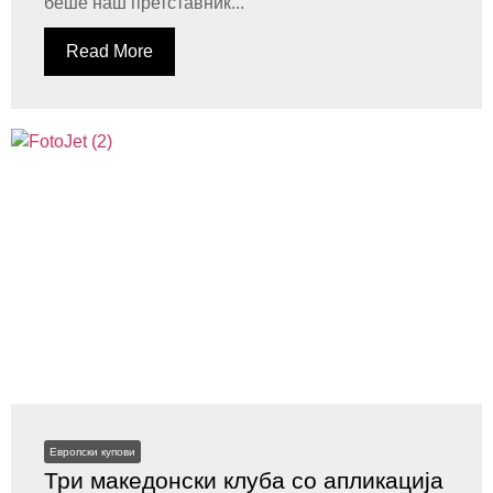
беше наш претставник...
Read More
Европски купови
Три македонски клуба со апликација