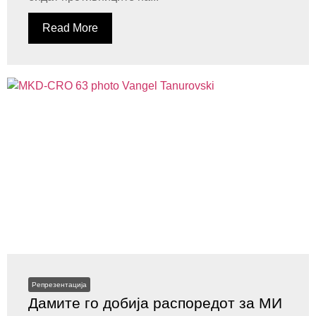
Read More
Репрезентација
Дамите го добија распоредот за МИ