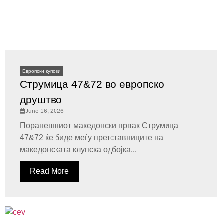
Европски купови
Струмица 47&72 во европско
друштво
June 16, 2026
Поранешниот македонски првак Струмица
47&72 ќе биде меѓу претставниците на
македонската клупска одбојка...
Read More