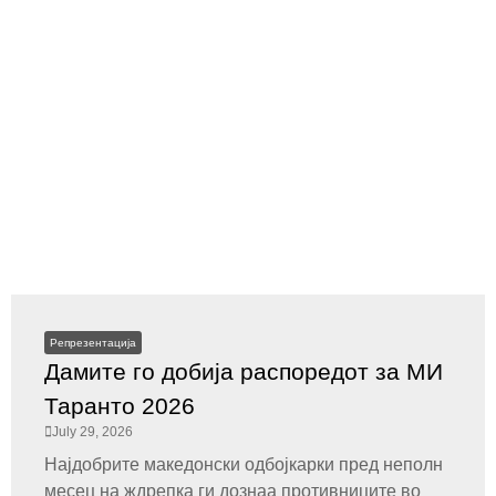
Репрезентација
Дамите го добија распоредот за МИ
Таранто 2026
July 29, 2026
Најдобрите македонски одбојкарки пред неполн
месец на ждрепка ги дознаа противниците во