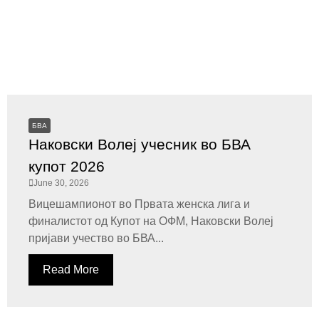
БВА
Наковски Волеј учесник во БВА
купот 2026
June 30, 2026
Вицешампионот во Првата женска лига и
финалистот од Купот на ОФМ, Наковски Волеј
пријави учество во БВА...
Read More