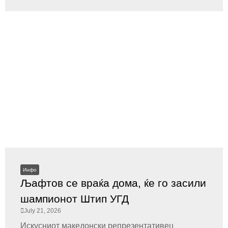
Инфо
Љафтов се враќа дома, ќе го засили
шампионот Штип УГД
July 21, 2026
Искусниот македонски репрезентативец