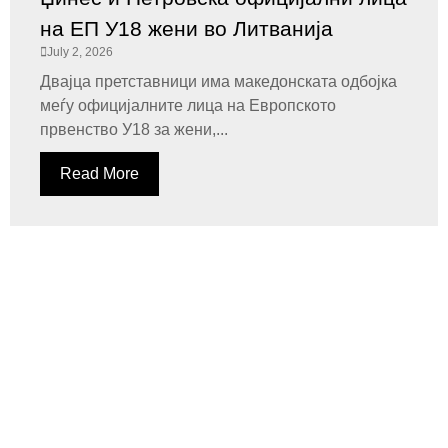
на ЕП У18 жени во Литванија
July 2, 2026
Двајца претставници има македонската одбојка
меѓу официјалните лица на Европското
првенство У18 за жени,...
Read More