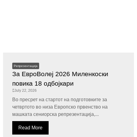
Репрезентација
За ЕвроВолеј 2026 Миленкоски
повика 18 одбојкари
July 22, 2026
Во пресрет на стартот на подготовките за
четвртото во низа Европско првенство на
машката сениорска репрезентација,...
Read More