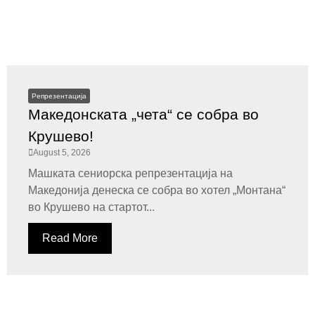
Репрезентација
Македонската „чета“ се собра во
Крушево!
August 5, 2026
Машката сениорска репрезентација на
Македонија денеска се собра во хотел „Монтана“
во Крушево на стартот...
Read More