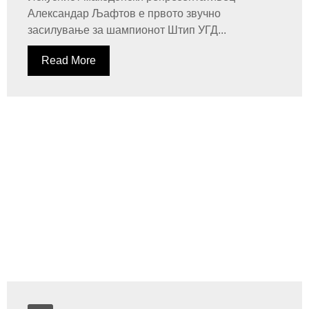
Александар Љафтов е првото звучно
засилување за шампионот Штип УГД...
Read More