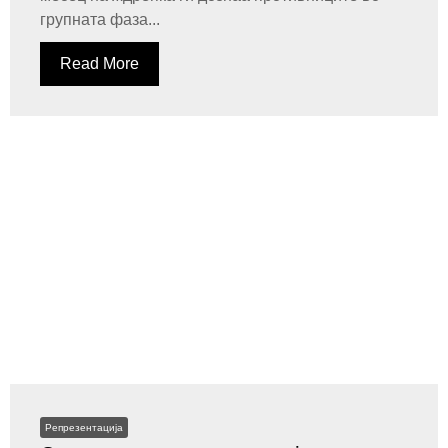
групната фаза...
Read More
Репрезентација