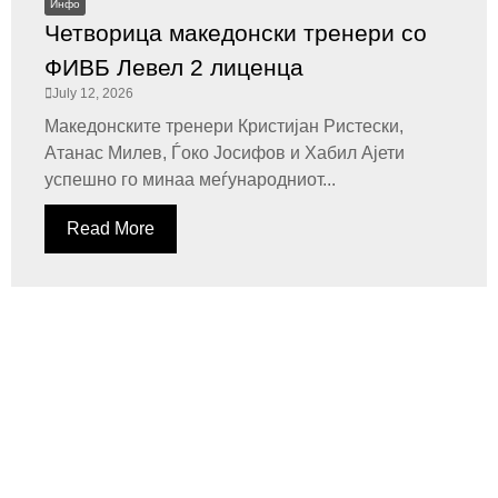
Инфо
Четворица македонски тренери со
ФИВБ Левел 2 лиценца
July 12, 2026
Македонските тренери Кристијан Ристески,
Атанас Милев, Ѓоко Јосифов и Хабил Ајети
успешно го минаа меѓународниот...
Read More