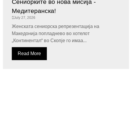
Сениорките во нова мисија -
Медитеранска!
July 27, 2026
Женската сениорска репрезентација на
Македонија попладнево во хотелот
„Континентал“ во Скопје го имаа...
Read More