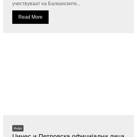
учествуваат на Балканските...
Read More
Инфо
Џинес и Петровска официјални лица