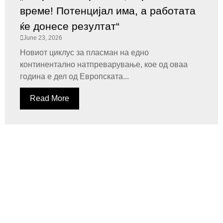
време! Потенцијал има, а работата
ќе донесе резултат“
June 23, 2026
Новиот циклус за пласман на едно
континентално натпреварување, кое од оваа
година е дел од Европската...
Read More