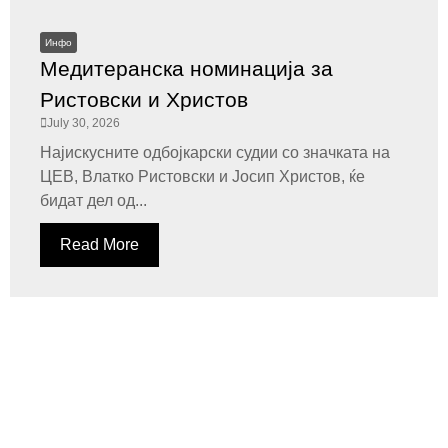
Инфо
Медитеранска номинација за
Ристовски и Христов
July 30, 2026
Најискусните одбојкарски судии со значката на
ЦЕВ, Влатко Ристовски и Јосип Христов, ќе
бидат дел од...
Read More