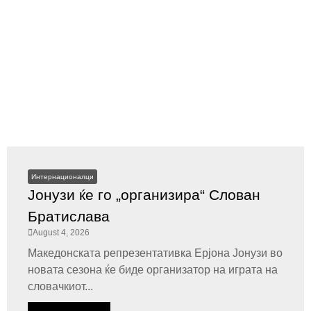
Интернационалци
Јонузи ќе го „организира“ Слован
Братислава
August 4, 2026
Македонската репрезентативка Ерјона Јонузи во
новата сезона ќе биде организатор на играта на
словачкиот...