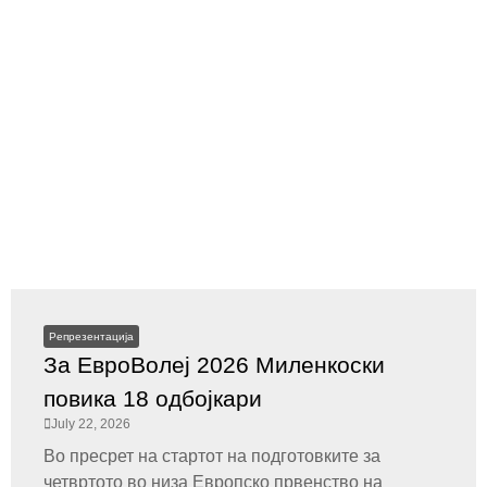
Репрезентација
За ЕвроВолеј 2026 Миленкоски
повика 18 одбојкари
July 22, 2026
Во пресрет на стартот на подготовките за
четвртото во низа Европско првенство на