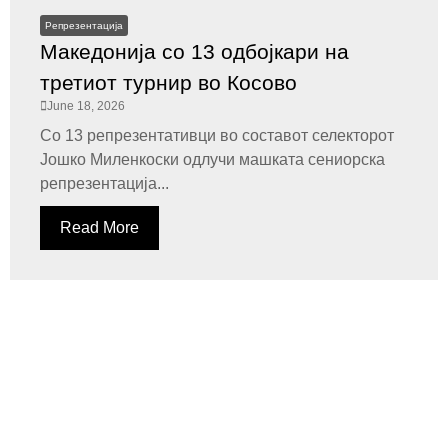
Репрезентација
Македонија со 13 одбојкари на
третиот турнир во Косово
June 18, 2026
Со 13 репрезентативци во составот селекторот
Јошко Миленкоски одлучи машката сениорска
репрезентација...
Read More