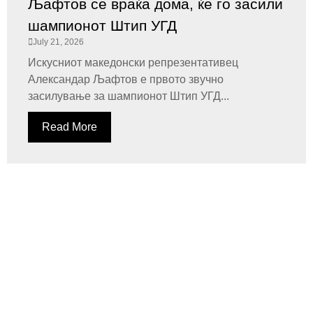
Љафтов се враќа дома, ќе го засили
шампионот Штип УГД
July 21, 2026
Искусниот македонски репрезентативец
Александар Љафтов е првото звучно
засилување за шампионот Штип УГД...
Read More