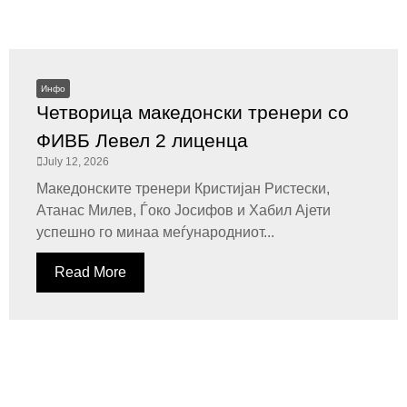
Инфо
Четворица македонски тренери со
ФИВБ Левел 2 лиценца
July 12, 2026
Македонските тренери Кристијан Ристески,
Атанас Милев, Ѓоко Јосифов и Хабил Ајети
успешно го минаа меѓународниот...
Read More