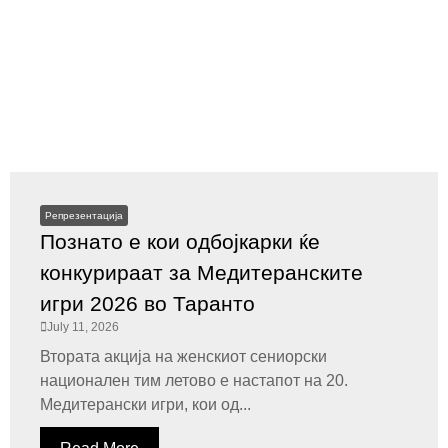
Репрезентација
Познато е кои одбојкарки ќе
конкурираат за Медитеранските
игри 2026 во Таранто
July 11, 2026
Втората акција на женскиот сениорски
национален тим летово е настапот на 20.
Медитерански игри, кои од...