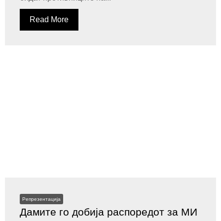
Read More
Репрезентација
Дамите го добија распоредот за МИ