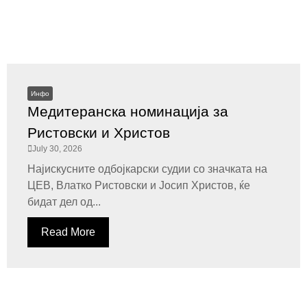
Инфо
Медитеранска номинација за
Ристовски и Христов
July 30, 2026
Најискусните одбојкарски судии со значката на
ЦЕВ, Влатко Ристовски и Јосип Христов, ќе
бидат дел од...
Read More