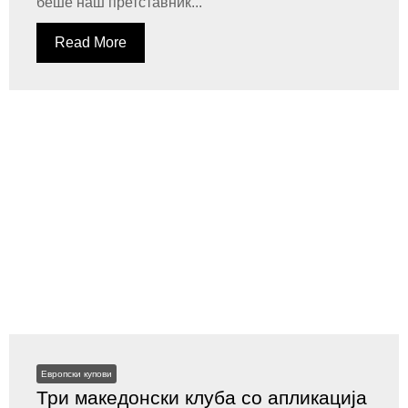
беше наш претставник...
Read More
Европски купови
Три македонски клуба со апликација