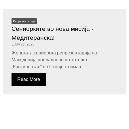
Репрезентација
Сениорките во нова мисија -
Медитеранска!
July 27, 2026
Женската сениорска репрезентација на
Македонија попладнево во хотелот
„Континентал“ во Скопје го имаа...
Read More