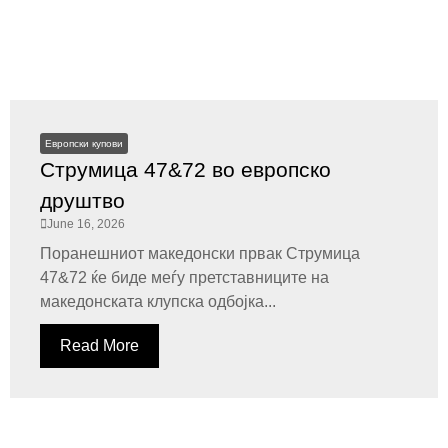
Европски купови
Струмица 47&72 во европско
друштво
June 16, 2026
Поранешниот македонски првак Струмица
47&72 ќе биде меѓу претставниците на
македонската клупска одбојка...
Read More