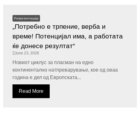
Репрезентација
„Потребно е трпение, верба и
време! Потенцијал има, а работата
ќе донесе резултат“
June 23, 2026
Новиот циклус за пласман на едно
континентално натпреварување, кое од оваа
година е дел од Европската...
Read More