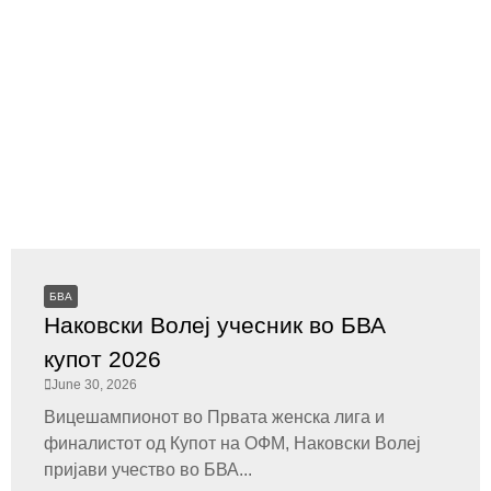
БВА
Наковски Волеј учесник во БВА
купот 2026
June 30, 2026
Вицешампионот во Првата женска лига и
финалистот од Купот на ОФМ, Наковски Волеј
пријави учество во БВА...