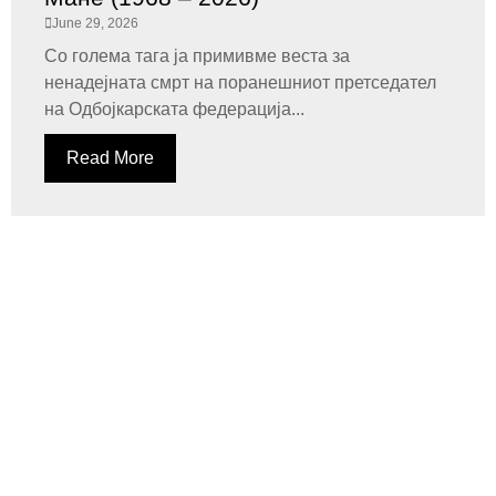
June 29, 2026
Со голема тага ја примивме веста за
ненадејната смрт на поранешниот претседател
на Одбојкарската федерација...
Read More