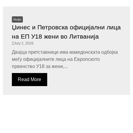
Инфо
Џинес и Петровска официјални лица
на ЕП У18 жени во Литванија
July 2, 2026
Двајца претставници има македонската одбојка
меѓу официјалните лица на Европското
првенство У18 за жени,...
Read More