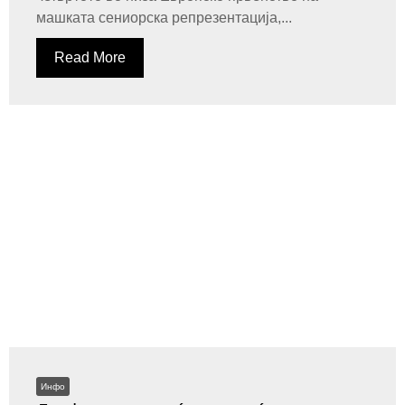
машката сениорска репрезентација,...
Read More
Инфо