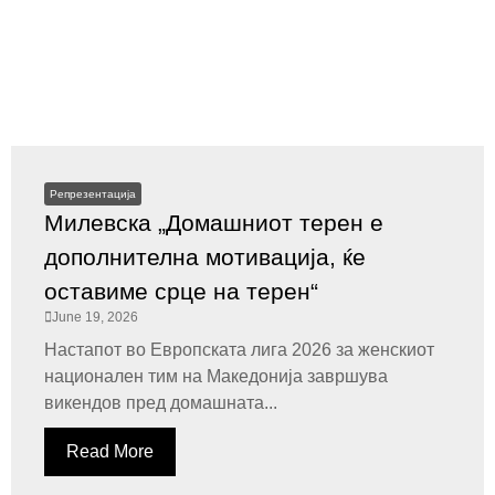
Репрезентација
Милевска „Домашниот терен е
дополнителна мотивација, ќе
оставиме срце на терен“
June 19, 2026
Настапот во Европската лига 2026 за женскиот
национален тим на Македонија завршува
викендов пред домашната...
Read More