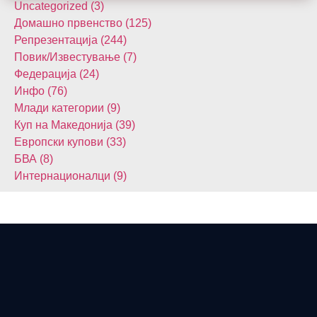
Uncategorized (3)
Домашнo првенство (125)
Репрезентација (244)
Повик/Известување (7)
Федерација (24)
Инфо (76)
Млади категории (9)
Куп на Македонија (39)
Европски купови (33)
БВА (8)
Интернационалци (9)