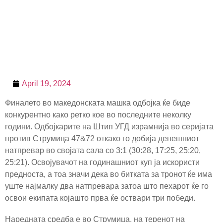
April 19, 2024
Финалето во македонската машка одбојка ќе биде
конкурентно како ретко кое во последните неколку
години. Одбојкарите на Штип УГД израмнија во серијата
против Струмица 47&72 откако го добија денешниот
натпревар во својата сала со 3:1 (30:28, 17:25, 25:20,
25:21). Освојувачот на годинашниот куп ја искористи
предноста, а тоа значи дека во битката за тронот ќе има
уште најмалку два натпревара затоа што пехарот ќе го
освои екипата којашто прва ќе оствари три победи.
Наредната средба е во Струмица, на теренот на