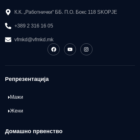
К.К. „Работнички“ ББ. П.О. Бокс 118 SKOPJE
+389 2 316 16 05
vfmkd@vfmkd.mk
Репрезентација
Мажи
Жени
Домашно првенство