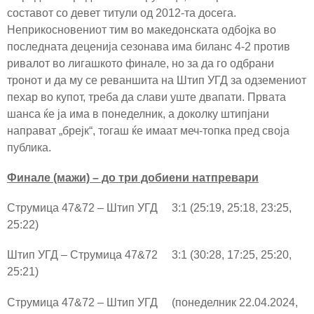
составот со девет титули од 2012-та досега.
Неприкосновениот тим во македонската одбојка во
последната деценија сезонава има биланс 4-2 против
ривалот во лигашкото финале, но за да го одбрани
тронот и да му се реваншита на Штип УГД за одземениот
пехар во купот, треба да слави уште двапати. Првата
шанса ќе ја има в понеделник, а доколку штипјани
направат „брејк“, тогаш ќе имаат меч-топка пред своја
публика.
Финале (мажи) – до три добиени натпревари
Струмица 47&72 – Штип УГД 3:1 (25:19, 25:18, 23:25,
25:22)
Штип УГД – Струмица 47&72 3:1 (30:28, 17:25, 25:20,
25:21)
Струмица 47&72 – Штип УГД (понеделник 22.04.2024,