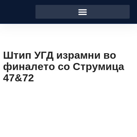
Штип УГД израмни во
финалето со Струмица
47&72