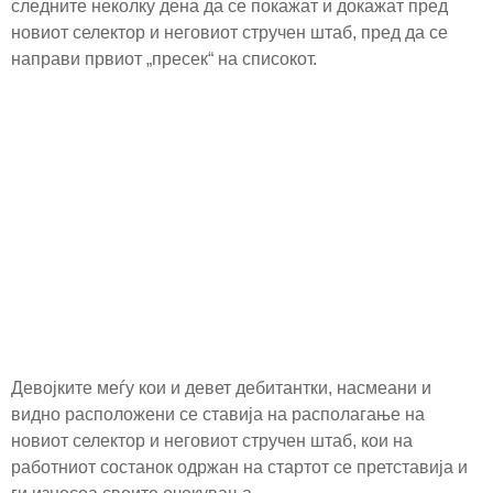
следните неколку дена да се покажат и докажат пред
новиот селектор и неговиот стручен штаб, пред да се
направи првиот „пресек“ на списокот.
Девојките меѓу кои и девет дебитантки, насмеани и
видно расположени се ставија на располагање на
новиот селектор и неговиот стручен штаб, кои на
работниот состанок одржан на стартот се претставија и