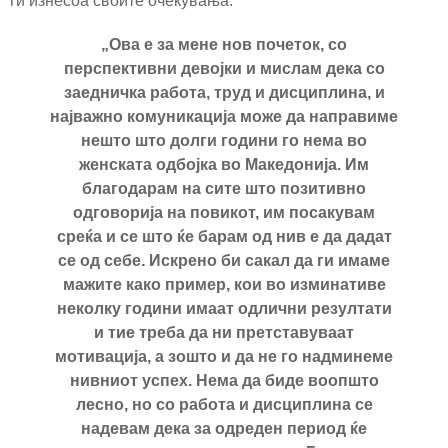
ги изнесоа своите очекувања.
„Ова е за мене нов почеток, со
перспективни девојки и мислам дека со
заедничка работа, труд и дисциплина, и
најважно комуникација може да направиме
нешто што долги години го нема во
женската одбојка во Македонија. Им
благодарам на сите што позитивно
одговорија на повикот, им посакувам
среќа и се што ќе барам од нив е да дадат
се од себе. Искрено би сакал да ги имаме
мажите како пример, кои во изминативе
неколку години имаат одлични резултати
и тие треба да ни претставуваат
мотивација, а зошто и да не го надминеме
нивниот успех. Нема да биде воопшто
лесно, но со работа и дисциплина се
надевам дека за одреден период ќе