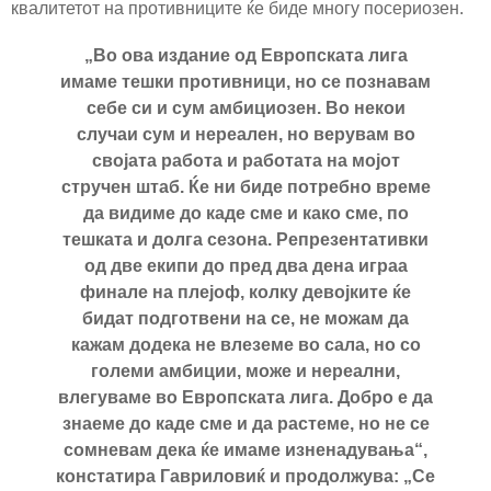
квалитетот на противниците ќе биде многу посериозен.
„Во ова издание од Европската лига
имаме тешки противници, но се познавам
себе си и сум амбициозен. Во некои
случаи сум и нереален, но верувам во
својата работа и работата на мојот
стручен штаб. Ќе ни биде потребно време
да видиме до каде сме и како сме, по
тешката и долга сезона. Репрезентативки
од две екипи до пред два дена играа
финале на плејоф, колку девојките ќе
бидат подготвени на се, не можам да
кажам додека не влеземе во сала, но со
големи амбиции, може и нереални,
влегуваме во Европската лига. Добро е да
знаеме до каде сме и да растеме, но не се
сомневам дека ќе имаме изненадувања“,
констатира Гавриловиќ и продолжува: „Се