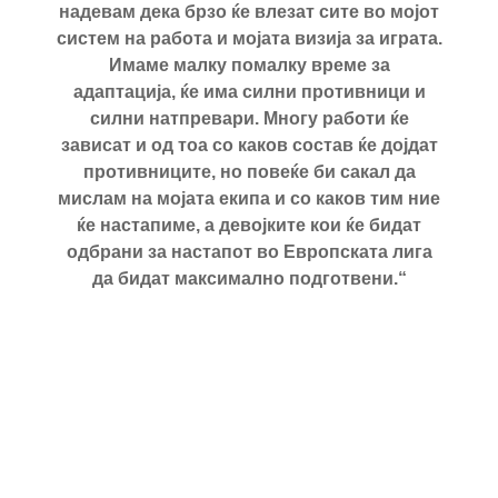
надевам дека брзо ќе влезат сите во мојот
систем на работа и мојата визија за играта.
Имаме малку помалку време за
адаптација, ќе има силни противници и
силни натпревари. Многу работи ќе
зависат и од тоа со каков состав ќе дојдат
противниците, но повеќе би сакал да
мислам на мојата екипа и со каков тим ние
ќе настапиме, а девојките кои ќе бидат
одбрани за настапот во Европската лига
да бидат максимално подготвени.“