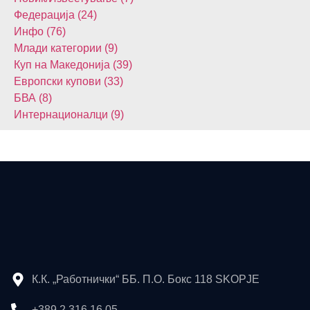
Федерација (24)
Инфо (76)
Млади категории (9)
Куп на Македонија (39)
Европски купови (33)
БВА (8)
Интернационалци (9)
К.К. „Работнички“ ББ. П.О. Бокс 118 SKOPJE
+389 2 316 16 05