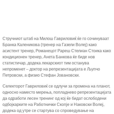
Стручниот штаб на Милош Гавриловиќ ќе го сочинуваат
Бранка Каленикова (тренер на Газели Волеј) како
асистент тренер, Романецот Рареш Стелиан Стоика како
кондиционен тренер, Анета Банкова ќе биде нов
статистичар, додека лекарскиот тим останува
непроменет – доктор на репрезентацијата е Љупчо
Петровски, а физио Стефан Јовановски.
Селекторот Гавриловиќ се одлучи за промена на планот,
односно наместо мерења, попладнево репрезентацијата
да одработи лесен тренинг од кој ќе бидат ослободени
одбојкарките на Работнички Скопје и Наковски Волеј,
додека од утре се стартува со спроведување на