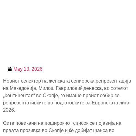
May 13, 2026
Новиот селектор на женската сениорска репрезентација
на Македонија, Милош Гавриловиќ денеска, во хотелот
„Континентал“ во Скопје, го имаше првиот собир со
репрезентативките во подготовките за Европската лига
2026.
Сите повикани на поширокиот список се појавија на
првата прозивка во Скопје и ќе добијат шанса во