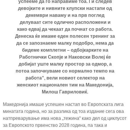
успееме да го направиме тоа. Ги следев
девојките и нивните клупски настапи од
декември наваму и на прв поглед
делуваат сите одлично расположени и
како едвај да чекаат да почнат со работа.
Денеска ќе имаме еден полесен тренинг за
да се запознаеме малку подобро, нема да
бидеме комплетни – одбојкарките на
Работнички Скопје и Наковски Волеј ќе
добијат уште малку простор за одмор, а
потоа започнуваме со нормално темпо на
работа“, вели новиот селектор на
женскиот национален тим на Македонија,
Милош Гавриловиќ.
Македонија имаше успешен настап во Европската лига
минатата година, но за разлика од тоа издание сега ова
натпреварување има нова „тежина“ како дел од циклусот
за Европското првенство 2028 година, па така и