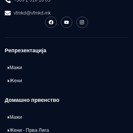
vfmkd@vfmkd.mk
Репрезентација
Мажи
Жени
Домашно првенство
Мажи
Жени - Прва Лига