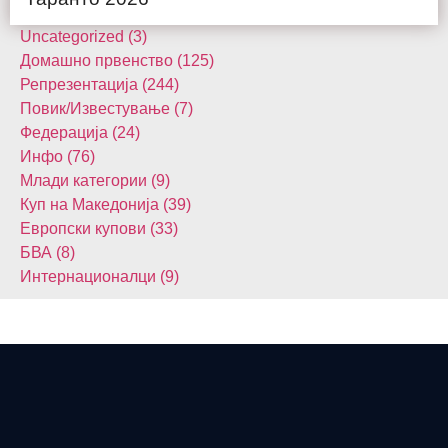
Uncategorized (3)
Домашнo првенство (125)
Репрезентација (244)
Повик/Известување (7)
Федерација (24)
Инфо (76)
Млади категории (9)
Куп на Македонија (39)
Европски купови (33)
БВА (8)
Интернационалци (9)