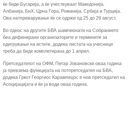
ќе биде Бугарија, а ќе учествуваат Македонија,
Албанија, БиХ, Црна Гора, Романија, Србија и Турција.
Ова натпреварување ќе се одржи од 25 до 29 август.
Во однос на другите БВА шампионати на Собранието
беа дефинирани организаторите и термините за
одигрување на истите, додека листата на учесници
треба да биде комплетирана до 1 април.
Претседателот на ОФМ, Петар Јовановски оваа година
ја превзема функцијата на потпретседател на БВА,
додека Гркот Георгиос Карампецос е нов претседател на
Асоцијацијата и ќе ја води оваа година.