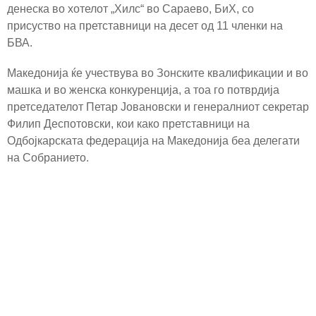
денеска во хотелот „Хилс“ во Сараево, БиХ, со
присуство на претставници на десет од 11 членки на
БВА.
Македонија ќе учествува во Зонските квалификации и во
машка и во женска конкуренција, а тоа го потврдија
претседателот Петар Јовановски и генералниот секретар
Филип Деспотовски, кои како претставници на
Одбојкарската федерација на Македонија беа делегати
на Собранието.