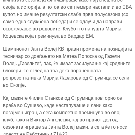
својата историја, а потоа во септември настапи и во БВА
купот, но имаше резултатски слаба прва полусезона (со
само една службена победа) и се одлучи да направи
освежување во редовите. Клубот го напушта Марија
Коцевска која преминува во Вардар ЕМ.
Шампионот Јанта Волеј КВ прави промена на позицијата
техничар со доаѓањето на Матеа Попоска од Газели
Волеј. „Газелите“, пак, ќе имаат засилување кај средните
блокери, со оглед на тоа дека поранешната
репрезентативка Марија Лазарова од Струмица се сели
во Скопје.
Кај мажите Филип Станков од Струмица повторно се
враќа во Сушево, каде настапуваше и лани како
позајмен играч, а сега комплетно преминува во овој
клуб, како и Виктор Ангелески, кој во првиот дел од
сезоната играше за Јанта Волеј мажи, а сега ќе го носи
дресот на Работнички 71&22.