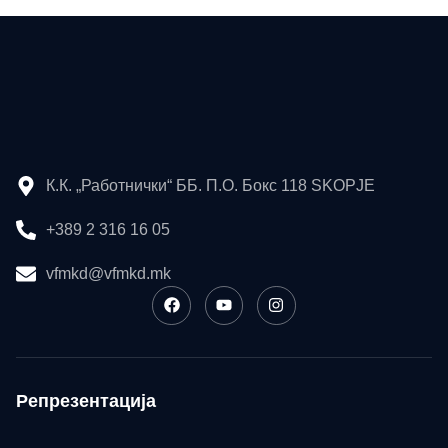
К.К. „Работнички“ ББ. П.О. Бокс 118 SKOPJE
+389 2 316 16 05
vfmkd@vfmkd.mk
Репрезентација