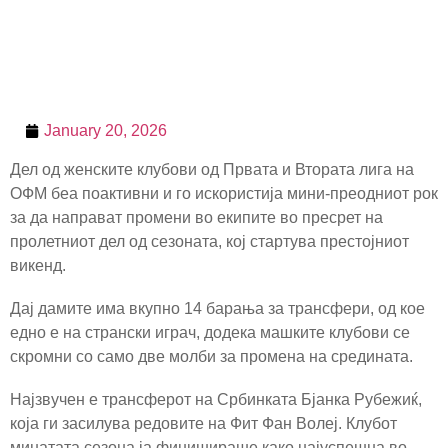
January 20, 2026
Дел од женските клубови од Првата и Втората лига на
ОФМ беа поактивни и го искористија мини-преодниот рок
за да направат промени во екипите во пресрет на
пролетниот дел од сезоната, кој стартува престојниот
викенд.
Дај дамите има вкупно 14 барања за трансфери, од кое
едно е на странски играч, додека машките клубови се
скромни со само две молби за промена на средината.
Најзвучен е трансферот на Србинката Бјанка Рубежиќ,
која ги засилува редовите на Фит Фан Волеј. Клубот
минатата сезона ја финишираше како најуспешна во