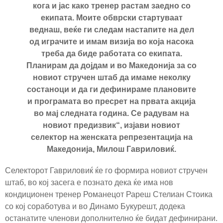
кога и јас како тренер растам заедно со
екипата. Моите обврски стартуваат
веднаш, веќе ги следам настапите на дел
од играчите и имам визија во која насока
треба да биде работата со екипата.
Планирам да дојдам и во Македонија за со
новиот стручен штаб да имаме неколку
состаноци и да ги дефинираме плановите
и програмата во пресрет на првата акција
во мај следната година. Се радувам на
новиот предизвик“, изјави новиот
селектор на женската репрезентација на
Македонија, Милош Гавриловиќ.
Селекторот Гавриловиќ ќе го формира новиот стручен
штаб, во кој засега е познато дека ќе има нов
кондиционен тренер Романецот Рареш Стелиан Стоика
со кој соработува и во Динамо Букурешт, додека
останатите членови дополнително ќе бидат дефинирани.