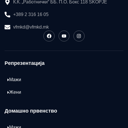
К.К. „Работнички“ ББ. П.О. Бокс 118 SKOPJE
+389 2 316 16 05
vfmkd@vfmkd.mk
Репрезентација
Мажи
Жени
Домашно првенство
Мажи