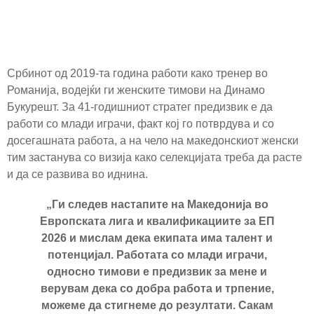
Србинот од 2019-та година работи како тренер во
Романија, водејќи ги женските тимови на Динамо
Букурешт. За 41-годишниот стратег предизвик е да
работи со млади играчи, факт кој го потврдува и со
досегашната работа, а на чело на македонскиот женски
тим застанува со визија како селекцијата треба да расте
и да се развива во иднина.
„Ги следев настапите на Македонија во
Европската лига и квалификациите за ЕП
2026 и мислам дека екипата има талент и
потенцијал. Работата со млади играчи,
односно тимови е предизвик за мене и
верувам дека со добра работа и трпение,
можеме да стигнеме до резултати. Сакам