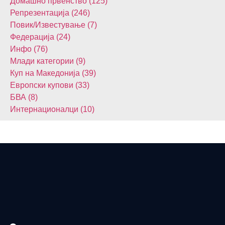
Домашнo првенство (125)
Репрезентација (246)
Повик/Известување (7)
Федерација (24)
Инфо (76)
Млади категории (9)
Куп на Македонија (39)
Европски купови (33)
БВА (8)
Интернационалци (10)