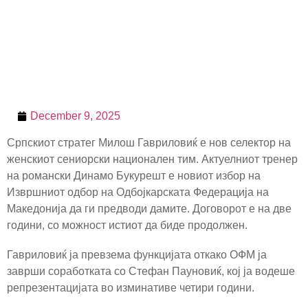
December 9, 2025
Српскиот стратег Милош Гавриловиќ е нов селектор на
женскиот сениорски национален тим. Актуелниот тренер
на романски Динамо Букурешт е новиот избор на
Извршниот одбор на Одбојкарската Федерација на
Македонија да ги предводи дамите. Договорот е на две
години, со можност истиот да биде продолжен.
Гавриловиќ ја превзема функцијата откако ОФМ ја
заврши соработката со Стефан Пауновиќ, кој ја водеше
репрезентацијата во изминативе четири години.