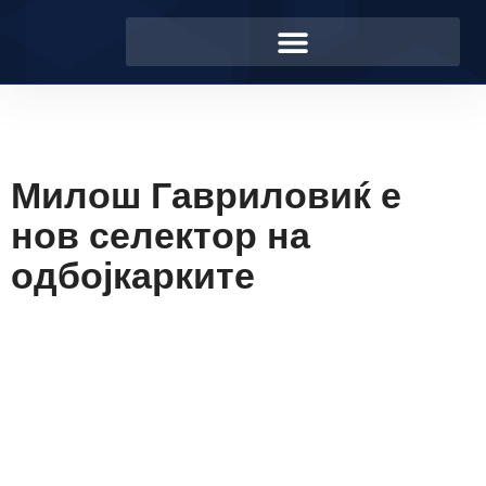
Милош Гавриловиќ е
нов селектор на
одбојкарките