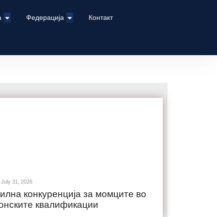
а
Федерација
Контакт
July 31, 2026
илна конкуренција за момците во
онските квалификации