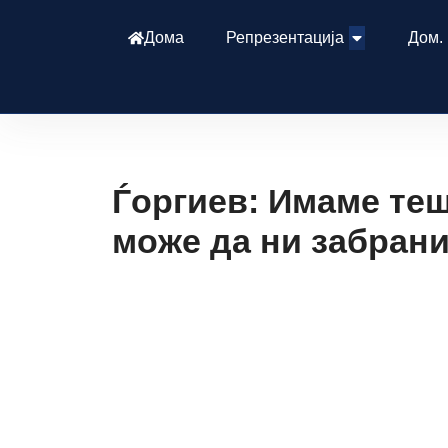
Дома
Репрезентација
Дом.
Ѓоргиев: Имаме тешк
може да ни забрани