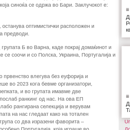
оја синоќа се одржа во Бари. Заклучокот е:
Д
Р
, останува оптимистички расположен и
к
ја предводи.
 групата Б во Варна, каде покрај домаќинот и
ќе се соочи и со Полска, Украина, Португалија и
о првенство влегува без еуфорија и
ше во 2023 кога бевме организатори,
репката, и во групата имавме две
 послаб ранкинг од нас. На ова ЕП
Д
слабо рангирана селекција и верувам
Т
пата на нас гледаат како на тотален
група со два изразени фаворита –
Un
 особено Португалија, која играше во
До