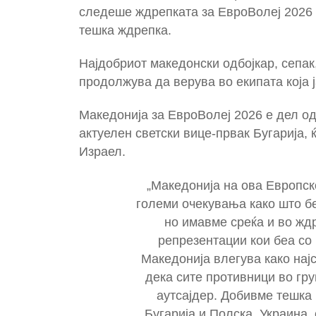
следеше ждрепката за ЕвроВолеј 2026 к
тешка ждрепка.
Најдобриот македонски одбојкар, сепак
продолжува да верува во екипата која 
Македонија за ЕвроВолеј 2026 е дел од
актуелен светски вице-првак Бугарија, 
Израел.
„Македонија на ова Европск
големи очекувања како што бе
но имавме среќа и во жд
репрезентации кои беа со
Македонија влегува како нај
дека сите противници во гру
аутсајдер. Добивме тешка 
Бугарија и Полска. Украина,