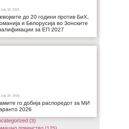
July 30, 2026
евојките до 20 години против БиХ,
оманија и Белорусија во Зонските
валификации за ЕП 2027
July 29, 2026
амите го добија распоредот за МИ
аранто 2026
categorized (3)
машнo првенство (125)