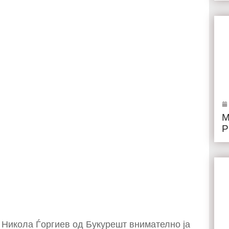
М
Р
 Никола Ѓоргиев од Букурешт внимателно ја