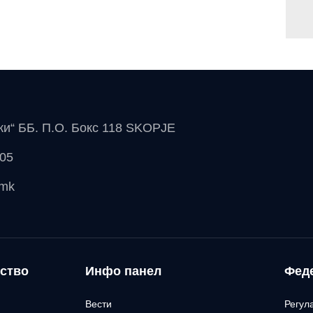
чки“ ББ. П.О. Бокс 118 SKOPJE
 05
.mk
ство
Инфо панел
Фед
Вести
Регул