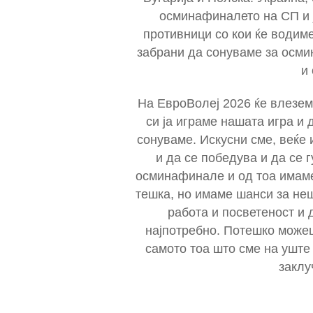
осминафиналето на СП и 
противници со кои ќе водиме
забрани да сонуваме за осми
и
На ЕвроВолеј 2026 ќе влезем
си ја играме нашата игра и 
сонуваме. Искусни сме, веќе 
и да се победува и да се 
осминафинале и од тоа имаме
тешка, но имаме шанси за неш
работа и посветеност и 
најпотребно. Потешко можеш
самото тоа што сме на уште
заклу