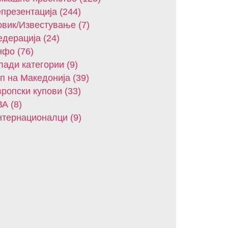
презентација (244)
вик/Известување (7)
дерација (24)
фо (76)
ади категории (9)
п на Македонија (39)
ропски купови (33)
А (8)
тернационалци (9)