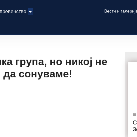
Вести и галериј
 превенство
а група, но никој не
 да сонуваме!
С
З