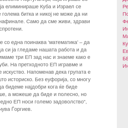
ја елиминираше Куба и Израел се
Ре
 голема битка и никој не може да ни
По
нафинале. Само да сме живи, здрави
Фе
 спротени.
Ин
Мл
е со една поинаква ‘математика’ – да
Ку
да си ја гледаме нашата работа и да
Ев
имаме три ЕП зад нас и знаеме како е
БВ
губи. На претходното ЕП игравме и
Ин
 искуство. Напоменав дека групата е
то историско. Без еуфорија, со многу
да бидеме најдобри кога ќе биде
е, а можеше да биде и полесно, но
 едно ЕП носи големо задоволство“,
чува Ѓоргиев.