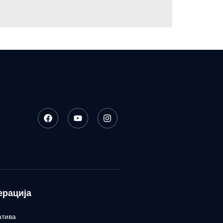
ерација
атива