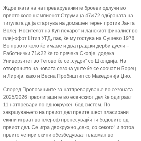
Ждрепката на натпреварувачките броеви одлучи во
првото коло шампионот Струмица 47&72 одбраната на
титулата да ја стартува на домашен терен против Јанта
Волеј. Носителот на Куп пехарот и ланскиот финалист во
плеј-офот Штип УГД, пак, ќе му гостува на Сушево 1978.
Во првото коло ќе имаме и два градски дерби дуели –
Работнички 71&22 ќе го пречека Скопје, додека
Универзитет во Тетово ќе се „судри“ со Шкендија. На
отворањето на новата сезона уште ќе се соочат и Борец
и Лирија, како и Весна Пробиштип со Македонија Џио.
Според Пропозициите за натпреварување во сезоната
2025/2026 прволигашите во есенскиот дел ќе одиграат
11 натпревари по еднокружен бод систем. По
завршувањето на првиот дел првите шест пласирани
екипи играат во плеј-оф пренесувајќи ги бодовите од
првиот дел. Се игра двокружно „секој со секого“ и потоа
првите четири екипи обезбедуваат пласман во