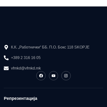
К.К. „Работнички“ ББ. П.О. Бокс 118 SKOPJE
+389 2 316 16 05
vfmkd@vfmkd.mk
Репрезентација