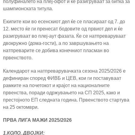
полуфиналето на плеј-офот и ќе разигруваат за битка за
шампионската титула.
Екипите кои во есенскиот дел ќе се пласираат од 7. до
12. место ќе ги пренесат бодовите од првиот дел и ќе
разигруваат во плеј-аут фазата. Ќе се натпреваруваат
двокружно (дома-гости), а по завршувањето на
натпреварите се добива конечниот пласман во
првенството.
Календарот на натпреварувачката сезона 2025/2026 е
дефиниран според ФИВБ и ЦЕВ, кои ги поставуваат
рамките на почетокот и крајот на националните
првенства, поради одржувањето на СП 2025, како и
престојното ЕП следната година. Првенството стартува
на 25 октомври.
ПРВА ЛИГА МАЖИ 2025/2026
1.КОЛО, ДВОЈКИ: