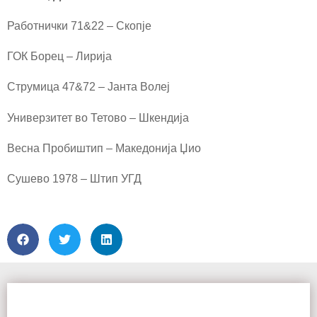
Работнички 71&22 – Скопје
ГОК Борец – Лирија
Струмица 47&72 – Јанта Волеј
Универзитет во Тетово – Шкендија
Весна Пробиштип – Македонија Џио
Сушево 1978 – Штип УГД