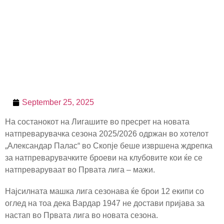
September 25, 2025
На состанокот на Лигашите во пресрет на новата
натпреварувачка сезона 2025/2026 одржан во хотелот
„Александар Палас“ во Скопје беше извршена ждрепка
за натпреварувачките броеви на клубовите кои ќе се
натпреваруваат во Првата лига – мажи.
Најсилната машка лига сезонава ќе брои 12 екипи со
оглед на тоа дека Вардар 1947 не достави пријава за
настап во Првата лига во новата сезона.