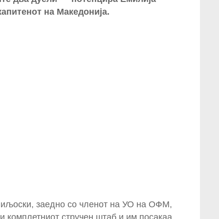
капитенот на Македонија.
иљоски, заедно со членот на УО на ОФМ,
и комплетниот стручен штаб и им посакаа