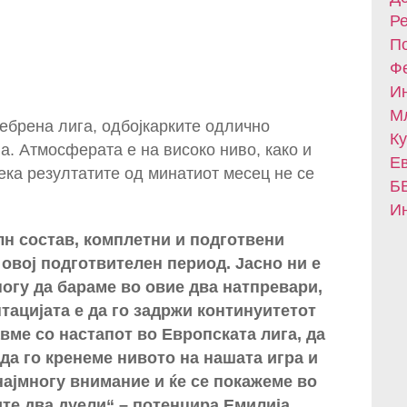
Ре
По
Фе
Ин
Мл
ебрена лига, одбојкарките одлично
Ку
а. Атмосферата е на високо ниво, како и
Ев
ека резултатите од минатиот месец не се
БВ
Ин
лн состав, комплетни и подготвени
овој подготвителен период. Јасно ни е
огу да бараме во овие два натпревари,
тацијата е да го задржи континуитетот
вме со настапот во Европската лига, да
да го кренеме нивото на нашата игра и
најмногу внимание и ќе се покажеме во
ите два дуели“ – потенцира Емилија