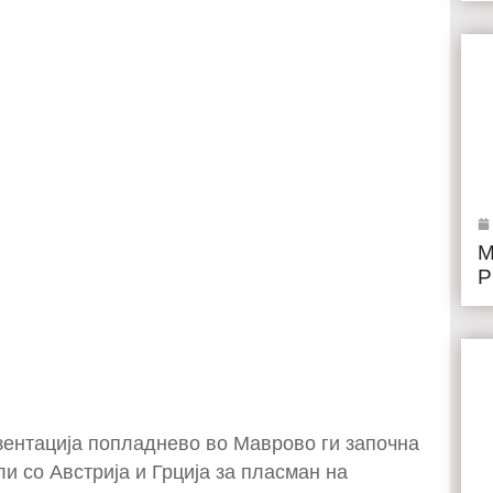
М
Р
ентација попладнево во Маврово ги започна
и со Австрија и Грција за пласман на