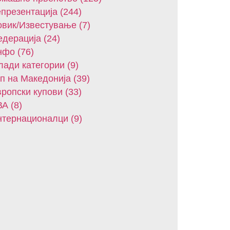
презентација (244)
вик/Известување (7)
дерација (24)
фо (76)
ади категории (9)
п на Македонија (39)
ропски купови (33)
А (8)
тернационалци (9)