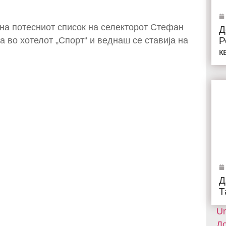
 на потесниот список на селекторот Стефан
Д
а во хотелот „Спорт“ и веднаш се ставија на
Р
к
Д
Т
Un
До