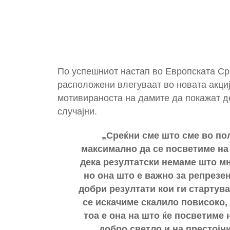
По успешниот настап во Европската Ср
расположени влегуваат во новата акциј
мотивираноста на дамите да покажат д
случајни.
„Среќни сме што сме во по
максимално да се посветиме на 
дека резултатски немаме што мн
но она што е важно за репрезен
добри резултати кои ги стартува
се искачиме скалило повисоко, 
тоа е она на што ќе посветиме 
добро светло и на престојн