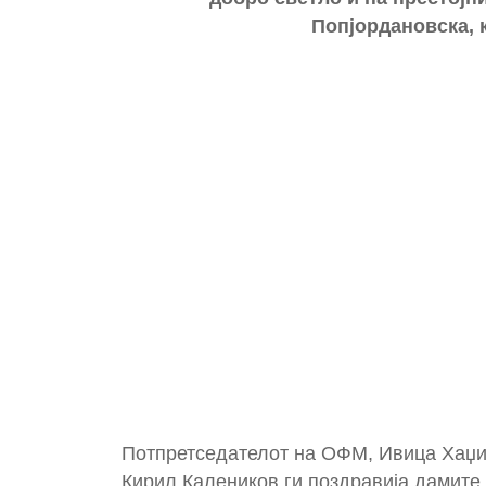
Попјордановска, 
Потпретседателот на ОФМ, Ивица Хаџи
Кирил Калеников ги поздравија дамите 