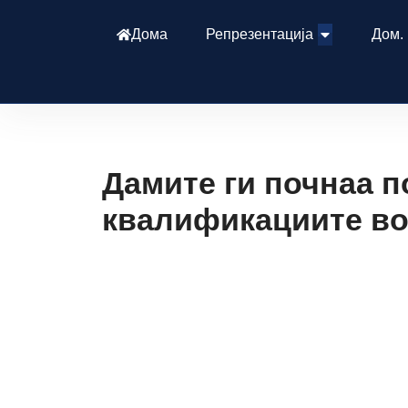
Дома
Репрезентација
Дом.
Дамите ги почнаа п
квалификациите в