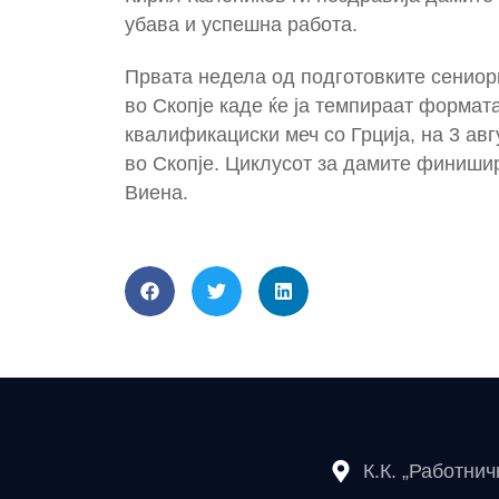
убава и успешна работа.
Првата недела од подготовките сениорк
во Скопје каде ќе ја темпираат формат
квалификациски меч со Грција, на 3 авгу
во Скопје. Циклусот за дамите финишира
Виена.
К.К. „Работни