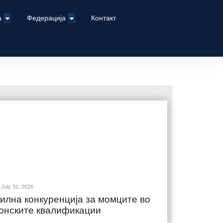
а
Федерација
Контакт
July 31, 2026
илна конкуренција за момците во
онските квалификации