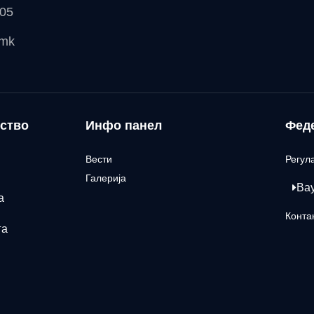
 05
.mk
ство
Инфо панел
Фед
Вести
Регул
Галерија
Ва
а
Конта
га