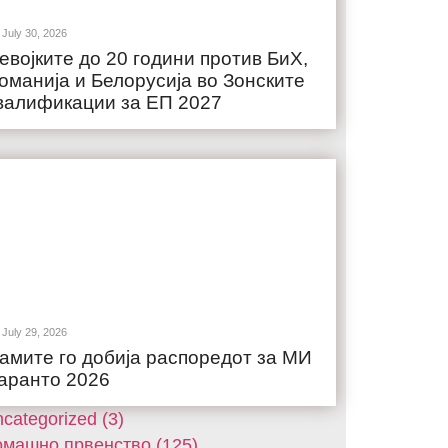
July 30, 2026
евојките до 20 години против БиХ,
оманија и Белорусија во Зонските
валификации за ЕП 2027
July 29, 2026
амите го добија распоредот за МИ
аранто 2026
categorized (3)
машнo првенство (125)