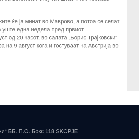
ите ќе ја минат во Маврово, а потоа се селат
а уште една недела пред првиот
ст од 20 часот, во салата „Борис Трајковски“
 на 9 август кога и гостуваат на Австрија во
чки“ ББ. П.О. Бокс 118 SKOPJE