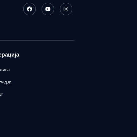
ерација
атива
учери
кт