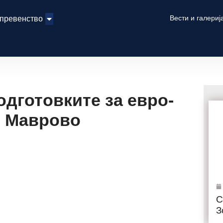
Вести и галериј
 превенство
одготовките за евро-
о Маврово
С
З