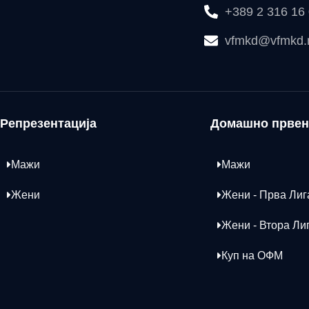
+389 2 316 16
vfmkd@vfmkd
Репрезентација
Домашно првен
Мажи
Мажи
Жени
Жени - Прва Лиг
Жени - Втора Ли
Куп на ОФМ