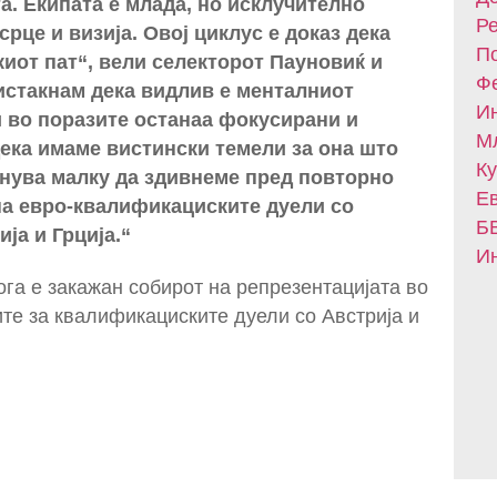
та. Екипата е млада, но исклучително
Ре
рце и визија. Овој циклус е доказ дека
По
киот пат“, вели селекторот Пауновиќ и
Фе
истакнам дека видлив е менталниот
Ин
 и во поразите останаа фокусирани и
Мл
дека имаме вистински темели за она што
Ку
анува малку да здивнеме пред повторно
Ев
на евро-квалификациските дуели со
БВ
ја и Грција.“
Ин
ога е закажан собирот на репрезентацијата во
ите за квалификациските дуели со Австрија и