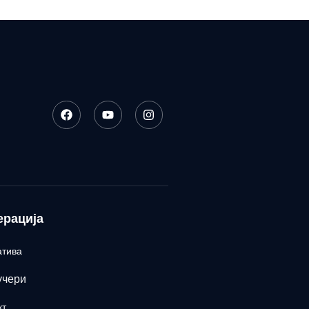
ерација
атива
учери
кт