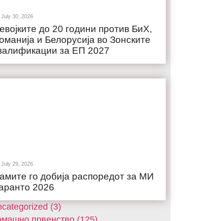
July 30, 2026
евојките до 20 години против БиХ,
оманија и Белорусија во Зонските
валификации за ЕП 2027
July 29, 2026
амите го добија распоредот за МИ
аранто 2026
categorized (3)
машнo првенство (125)