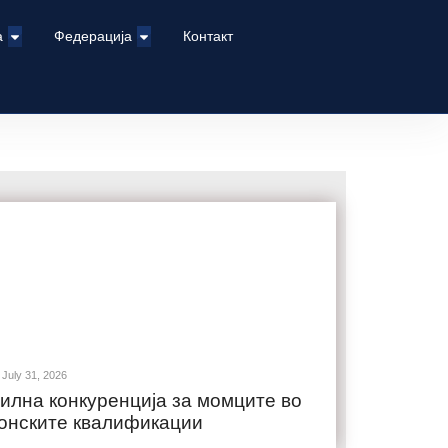
а
Федерација
Контакт
July 31, 2026
илна конкуренција за момците во
онските квалификации