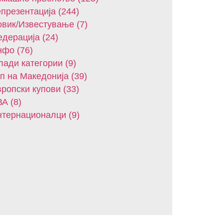
презентација (244)
вик/Известување (7)
дерација (24)
фо (76)
ади категории (9)
п на Македонија (39)
ропски купови (33)
А (8)
тернационалци (9)