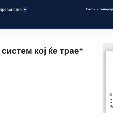
Вести и галериј
 превенство
систем кој ќе трае“
С
З