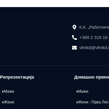
К.К. „Работни
+389 2 316 16
vfmkd@vfmkd
Репрезентација
Домашно првен
Мажи
Мажи
Жени
Жени - Прва Лиг