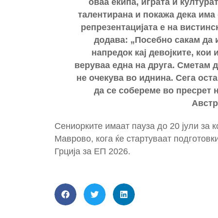
оваа екипа, играта и култура
талентирана и покажа дека има с
репрезентацијата е на вистинс
додава: „Посебно сакам да 
напредок кај девојките, кои
веруваа една на друга. Сметам 
не очекува во иднина. Сега ост
да се собереме во пресрет 
Австри
Сениорките имаат пауза до 20 јули за к
Маврово, кога ќе стартуваат подготовк
Грција за ЕП 2026.