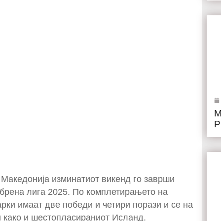
М
Р
 Македонија изминатиот викенд го заврши
брена лига 2025. По комплетирањето на
рки имаат две победи и четири порази и се на
ви како и шестопласираниот Исланд.