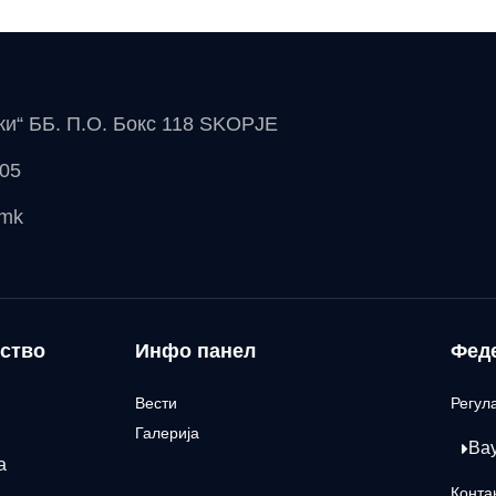
чки“ ББ. П.О. Бокс 118 SKOPJE
 05
.mk
ство
Инфо панел
Фед
Вести
Регул
Галерија
Ва
а
Конта