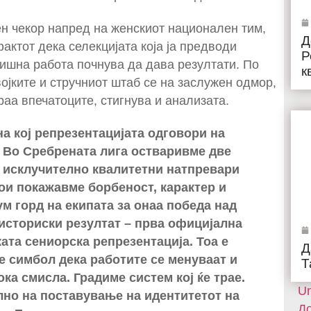
ен чекор напред на женскиот национален тим,
Д
актот дека селекцијата која ја предводи
Р
ишна работа почнува да дава резултати. По
к
ојките и стручниот штаб се на заслужен одмор,
раа впечатоците, стигнува и анализата.
а кој репрезентацијата одговори на
. Во Сребрената лига остваривме две
 исклучително квалитетни натпревари
кои покажавме борбеност, карактер и
ум горд на екипата за онаа победа над
историски резултат – прва официјална
ата сениорска репрезентација. Тоа е
Д
 е симбол дека работите се менуваат и
Т
ка смисла. Градиме систем кој ќе трае.
Un
лно на поставување на идентитетот на
До