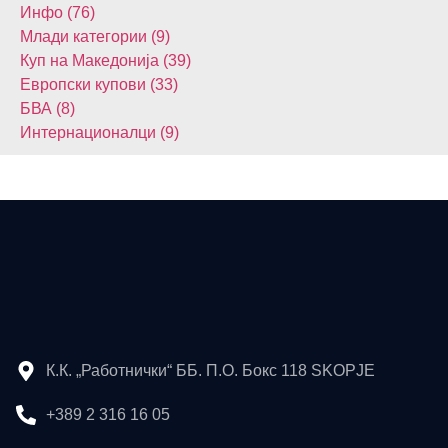
Инфо (76)
Млади категории (9)
Куп на Македонија (39)
Европски купови (33)
БВА (8)
Интернационалци (9)
К.К. „Работнички“ ББ. П.О. Бокс 118 SKOPJE
+389 2 316 16 05