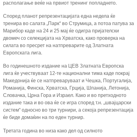
располагање веќе на првиот тренинг попладнето.
Според планот репрезентацијата една недела ќе
тренира во салата „Парк“ во Струмица, а потоа патува за
Марибор каде на 24 и 25 мај ќе одигра пријателски
двомеч со селекцијата на Хрватска, како проверка на
силата во пресрет на натпреварите од Златната
Европската лига.
Во годинешното издание на ЦЕВ Златната Европска
лига ќе учествуваат 12-те национални тима каде покрај
Македонија ќе се натпреваруваат и Чешка, Португалија,
Романија, Финска, Хрватска, Грција, Шпанија, Летонија,
Словачка, Црна Гора и Израел. Како и во претходното
издание така и во ова ќе се игра според т.н. „швајцарски
систем“ односно во три турнири, а секоја репрезентација
ќе биде домаќин на по еден турнир.
Третата година во низа како дел од силното