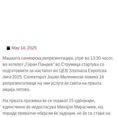
May 14, 2025
Машката сениорска репрезентација, утре во 13:30 часот,
во хотелот „Горан Пандев“ во Струмица стартува со
подготовките за настапот во ЦЕВ Златната Европска
лига 2025. Селекторот Јошко Миленкоски повика 16
репрезентативци на чии услуги ќе смета на првата
акција летово.
На првата прозивка ќе се појават 15 одбојкари,
единствено ќе недостасува Михајло Мирасчиев, кој
поради приватни обврски ќе задоцни, но ќе се стави на