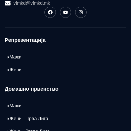
vfmkd@vfmkd.mk
Репрезентација
Мажи
Жени
Домашно првенство
Мажи
Жени - Прва Лига