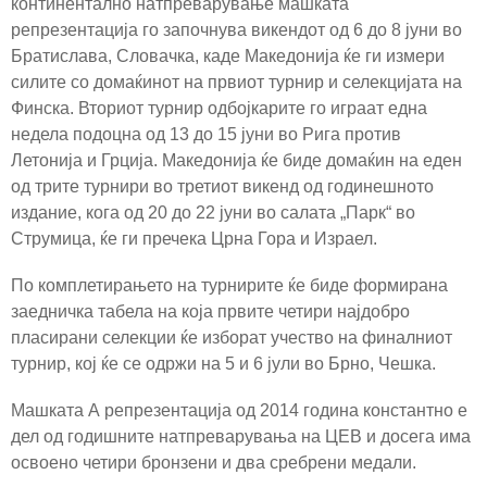
континентално натпреварување машката
репрезентација го започнува викендот од 6 до 8 јуни во
Братислава, Словачка, каде Македонија ќе ги измери
силите со домаќинот на првиот турнир и селекцијата на
Финска. Вториот турнир одбојкарите го играат една
недела подоцна од 13 до 15 јуни во Рига против
Летонија и Грција. Македонија ќе биде домаќин на еден
од трите турнири во третиот викенд од годинешното
издание, кога од 20 до 22 јуни во салата „Парк“ во
Струмица, ќе ги пречека Црна Гора и Израел.
По комплетирањето на турнирите ќе биде формирана
заедничка табела на која првите четири најдобро
пласирани селекции ќе изборат учество на финалниот
турнир, кој ќе се одржи на 5 и 6 јули во Брно, Чешка.
Машката А репрезентација од 2014 година константно е
дел од годишните натпреварувања на ЦЕВ и досега има
освоено четири бронзени и два сребрени медали.