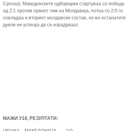
Српска). Македонските одбојкарки стартуваа со победа
од 2:1 против првиот тим на Молдавија, потоа со 2:0 го
совладаа и вториот молдавски состав, но во останатите
дуели не успеаја да се израдуваат.
МАЖИ У18, РЕЗУЛТАТИ:
ЧЕШКА – МАКЕДОНИЈА 2:0