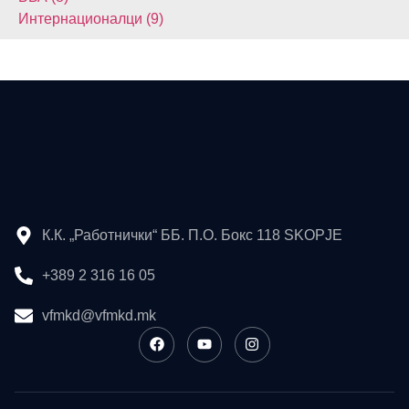
Интернационалци (9)
К.К. „Работнички“ ББ. П.О. Бокс 118 SKOPJE
+389 2 316 16 05
vfmkd@vfmkd.mk