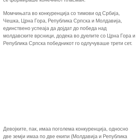
Момчињата во конкуренција со тимови од Србија,
Чешка, Црна Гора, Република Српска и Молдавија,
единствено успеаја да дојдат до победа над
молдавските врсници, додека во дуелите со Црна Гора и
Република Српска победникот го одлучуваше трети сет.
Девојките, пак, имаа поголема конкуренција, односно
две земји имаа по две екипи (Молдавија и Република