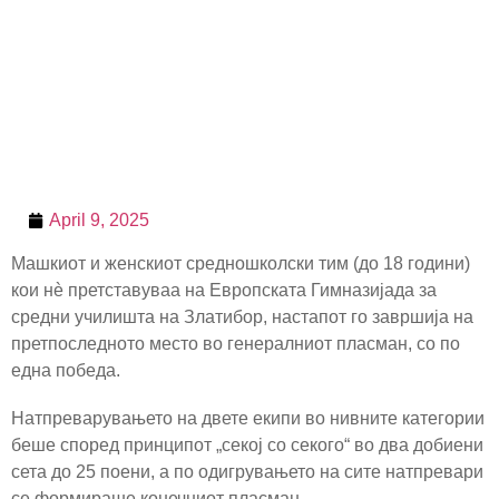
April 9, 2025
Машкиот и женскиот средношколски тим (до 18 години)
кои нè претставуваа на Европската Гимназијада за
средни училишта на Златибор, настапот го завршија на
претпоследното место во генералниот пласман, со по
една победа.
Натпреварувањето на двете екипи во нивните категории
беше според принципот „секој со секого“ во два добиени
сета до 25 поени, а по одигрувањето на сите натпревари
се формираше конечниот пласман.