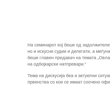
На семинарот кој беше од задолжителен
но и искусни судии и делегати, а меѓу
беше главен предавач на темата „Овла
на одбојкарски натпревари.“
Тема на дискусија беа и актуелни ситу
првенства со кои се имаат соочено офи