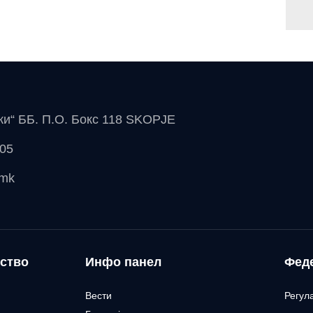
чки“ ББ. П.О. Бокс 118 SKOPJE
 05
.mk
ство
Инфо панел
Фед
Вести
Регул