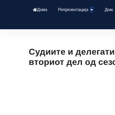
Дома
Репрезентација
Дом.
Судиите и делегати
вториот дел од сез