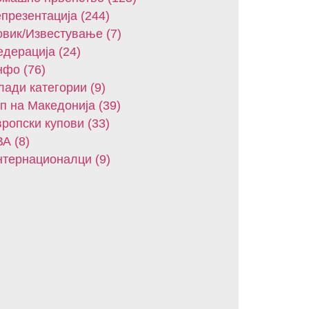
презентација (244)
вик/Известување (7)
дерација (24)
фо (76)
ади категории (9)
п на Македонија (39)
ропски купови (33)
А (8)
тернационалци (9)