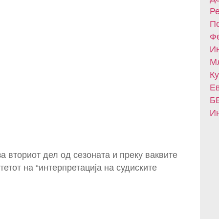
Ре
По
Фе
Ин
Мл
Ку
Ев
БВ
Ин
за вториот дел од сезоната и преку ваквите
етот на “интерпретација на судиските