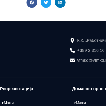
К.К. „Работни
+389 2 316 16
vfmkd@vfmkd
Репрезентација
Домашно првен
Мажи
Мажи