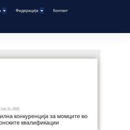
а
Федерација
Контакт
July 31, 2026
илна конкуренција за момците во
онските квалификации