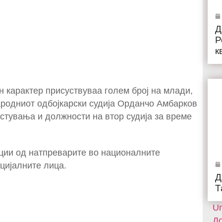
Д
Р
к
 карактер присуствуваа голем број на млади,
народниот одбојкарски судија Орданчо Амбарков
стувања и должности на втор судија за време
ации од натпреварите во националните
цијалните лица.
Д
Т
Un
До