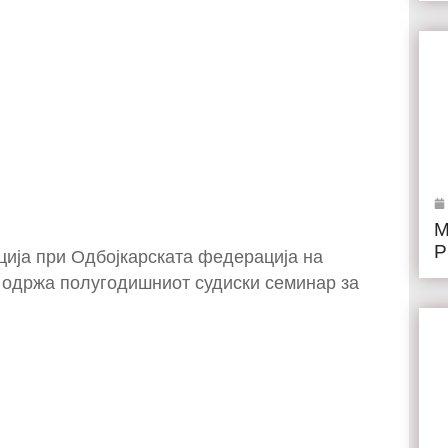
М
Р
ција при Одбојкарската федерација на
е одржа полугодишниот судиски семинар за