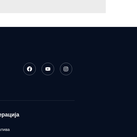
ерација
атива