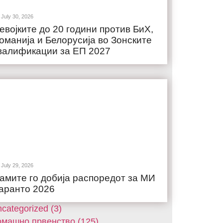
July 30, 2026
евојките до 20 години против БиХ,
оманија и Белорусија во Зонските
валификации за ЕП 2027
July 29, 2026
амите го добија распоредот за МИ
аранто 2026
categorized (3)
машнo првенство (125)