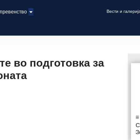
Вести и галериј
 превенство
те во подготовка за
оната
С
З