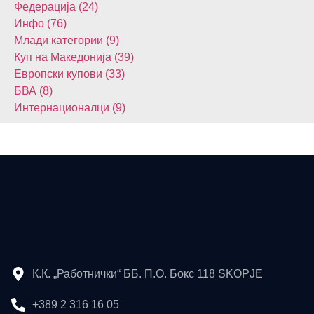
Федерација (24)
Инфо (76)
Млади категории (9)
Куп на Македонија (39)
Европски купови (33)
БВА (8)
Интернационалци (9)
К.К. „Работнички“ ББ. П.О. Бокс 118 SKOPJE
+389 2 316 16 05