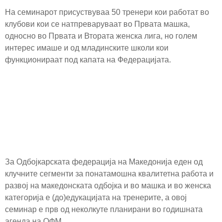
На семинарот присуствуваа 50 тренери кои работат во
клубови кои се натпреваруваат во Првата машка,
односно во Првата и Втората женска лига, но голем
интерес имаше и од младинските школи кои
функционираат под капата на Федерацијата.
За Одбојкарската федерација на Македонија еден од
клучните сегменти за понатамошна квалитетна работа и
развој на македонската одбојка и во машка и во женска
категорија е (до)едукацијата на тренерите, а овој
семинар е прв од неколкуте планирани во годишната
агенда на ОФМ.