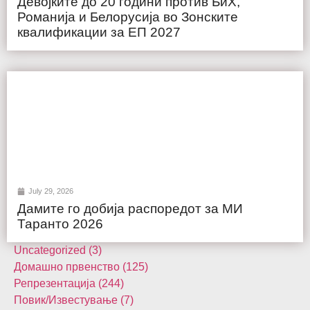
Девојките до 20 години против БиХ,
Романија и Белорусија во Зонските
квалификации за ЕП 2027
July 29, 2026
Дамите го добија распоредот за МИ
Таранто 2026
Uncategorized (3)
Домашнo првенство (125)
Репрезентација (244)
Повик/Известување (7)