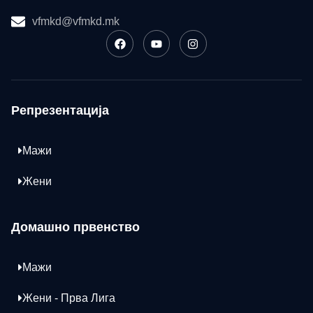
vfmkd@vfmkd.mk
Репрезентација
Мажи
Жени
Домашно првенство
Мажи
Жени - Прва Лига