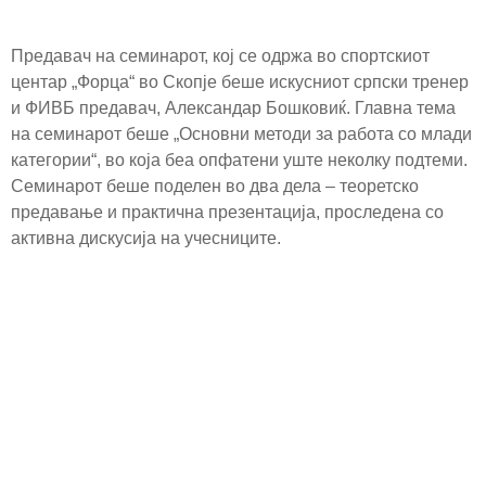
Предавач на семинарот, кој се одржа во спортскиот
центар „Форца“ во Скопје беше искусниот српски тренер
и ФИВБ предавач, Александар Бошковиќ. Главна тема
на семинарот беше „Основни методи за работа со млади
категории“, во која беа опфатени уште неколку подтеми.
Семинарот беше поделен во два дела – теоретско
предавање и практична презентација, проследена со
активна дискусија на учесниците.