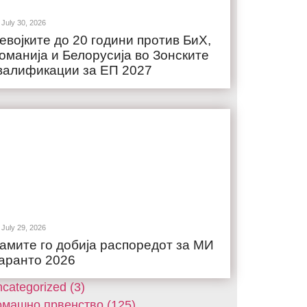
July 30, 2026
евојките до 20 години против БиХ,
оманија и Белорусија во Зонските
валификации за ЕП 2027
July 29, 2026
амите го добија распоредот за МИ
аранто 2026
categorized (3)
машнo првенство (125)