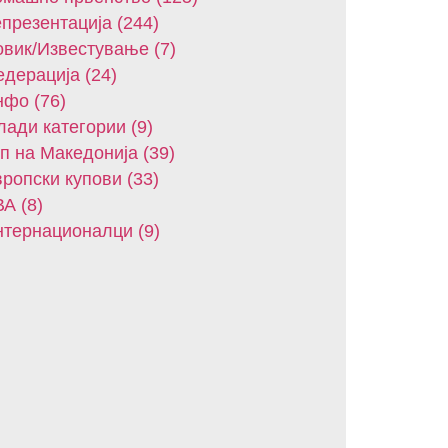
презентација (244)
вик/Известување (7)
дерација (24)
фо (76)
ади категории (9)
п на Македонија (39)
ропски купови (33)
А (8)
тернационалци (9)