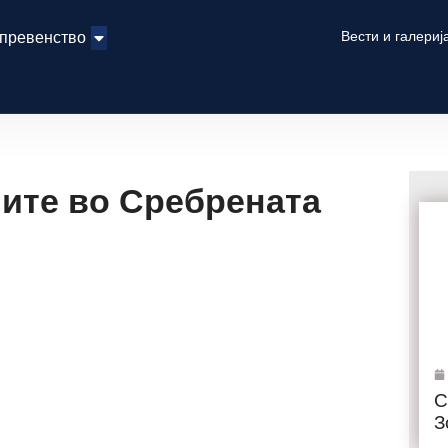
Вести и галериј
 превенство
мите во Сребрената
С
З