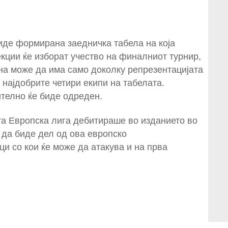
иде формирана заедничка табела на која
кции ќе изборат учество на финалниот турнир,
мена може да има само доколку репрезентацијата
 најдобрите четири екипи на табелата.
телно ќе биде одреден.
а Европска лига дебитираше во изданието во
 да биде дел од ова европско
и со кои ќе може да атакува и на прва