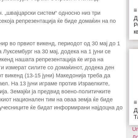
. „швајцарски систем“ односно низ три
Д
 секоја репрезентација ќе биде домаќин на по
Р
к
нир во првиот викенд, периодот од 30 мај до 1
а Луксембург на 30 мај, додека на 1 јуни се
икенд нашата репрезентација ќе игра на
е ги измерат силите со домаќинот, додека ден
т викенд (13-15 јуни) Македонија треба да
раел. На 13 јуни играме против Израелките,
зија. Земајќи ја предвид воено-политичките
скиот национален тим на оваа земја ќе биде
ј учесниците ќе бидат информирани најдоцна до
Д
Т
Un
До