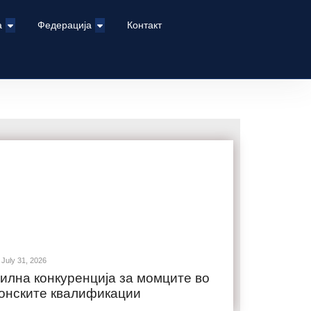
а
Федерација
Контакт
July 31, 2026
илна конкуренција за момците во
онските квалификации