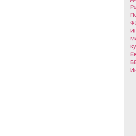
Ре
По
Фе
Ин
Мл
Ку
Ев
БВ
Ин