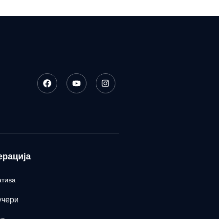
ерација
атива
учери