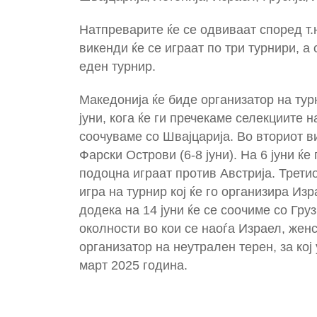
Натпреварите ќе се одвиваат според т.н
викенди ќе се играат по три турнири, а
еден турнир.
Македонија ќе биде организатор на тур
јуни, кога ќе ги пречекаме селекциите н
соочуваме со Швајцарија. Во вториот в
Фарски Острови (6-8 јуни). На 6 јуни ќ
подоцна играат против Австрија. Третио
игра на турнир кој ќе го организира Из
додека на 14 јуни ќе се соочиме со Гру
околности во кои се наоѓа Израел, жен
организатор на неутрален терен, за ко
март 2025 година.