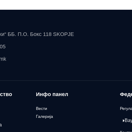
чки“ ББ. П.О. Бокс 118 SKOPJE
 05
.mk
ство
Инфо панел
Фед
Вести
Регул
Галерија
Ва
а