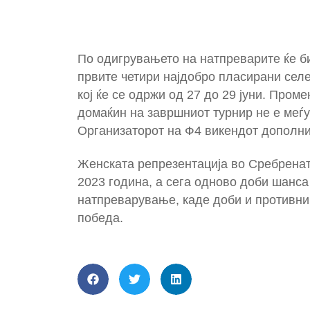
По одигрувањето на натпреварите ќе б
првите четири најдобро пласирани селе
кој ќе се одржи од 27 до 29 јуни. Про
домаќин на завршниот турнир не е меѓу
Организаторот на Ф4 викендот дополни
Женската репрезентација во Сребренат
2023 година, а сега одново доби шанса
натпреварување, каде доби и противниц
победа.