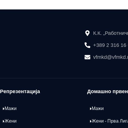
К.К. „Работни
+389 2 316 16
vfmkd@vfmkd
Репрезентација
Домашно првен
Мажи
Мажи
Жени
Жени - Прва Лиг