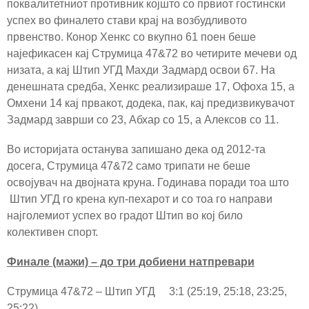
поквалитетниот противник којшто со првиот гостински
успех во финалето стави крај на возбудливото
првенство. Конор Хенкс со вкупно 61 поен беше
најефикасен кај Струмица 47&72 во четирите мечеви од
низата, а кај Штип УГД Махди Задмард освои 67. На
денешната средба, Хенкс реализираше 17, Офоха 15, а
Омхени 14 кај првакот, додека, пак, кај предизвикувачот
Задмард заврши со 23, Абхар со 15, а Алексов со 11.
Во историјата останува запишано дека од 2012-та
досега, Струмица 47&72 само трипати не беше
освојувач на двојната круна. Годинава поради тоа што
Штип УГД го крена куп-пехарот и со тоа го направи
најголемиот успех во градот Штип во кој било
колективен спорт.
Финале (мажи) – до три добиени натпревари
Струмица 47&72 – Штип УГД 3:1 (25:19, 25:18, 23:25,
25:22)