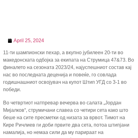
April 25, 2024
11-ти шампионски пехар, а вкупно јубилеен 20-ти во
македонската одбојка за екипата на Струмица 47&73. Во
финалето на сезоната 2023/24, најуспешниот состав кај
нас во последната деценија и повеќе, го совлада
годишнашниот освојувач на купот Штип УГД со 3-1 во
победи.
Во четвртиот натпревар вечерва во салата „Јордан
Мијалков“, струмичани славеа со четири сета како што
беше на сите пресметки од низата за врвот. Тимот на
Кире Ричлиев ги доби првите два сета, потоа штипјани
намалија, но немаа сили да му парираат на