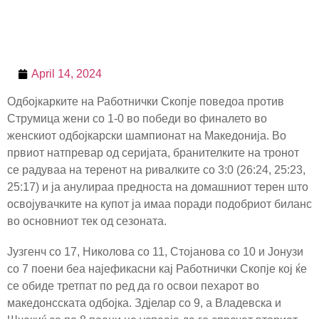
April 14, 2024
Одбојкарките на Работнички Скопје поведоа против
Струмица жени со 1-0 во победи во финалето во
женскиот одбојкарски шампионат на Македонија. Во
првиот натпревар од серијата, бранителките на тронот
се радуваа на теренот на ривалките со 3:0 (26:24, 25:23,
25:17) и ја анулираа предноста на домашниот терен што
освојувачките на купот ја имаа поради подобриот биланс
во основниот тек од сезоната.
Јузгенч со 17, Николова со 11, Стојанова со 10 и Јонузи
со 7 поени беа најефикасни кај Работнички Скопје кој ќе
се обиде третпат по ред да го освои пехарот во
македонсската одбојка. Здјелар со 9, а Владевска и