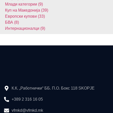
Млади категории (9)
Куп на Македонија (39)
Европски купови (33)
БВА (8)
Интернационалци (9)
К.К. „Работнички“ ББ. П.О. Бокс 118 SKOPJE
+389 2 316 16 05
vfmkd@vfmkd.mk