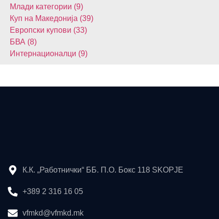
Млади категории (9)
Куп на Македонија (39)
Европски купови (33)
БВА (8)
Интернационалци (9)
К.К. „Работнички“ ББ. П.О. Бокс 118 SKOPJE
+389 2 316 16 05
vfmkd@vfmkd.mk