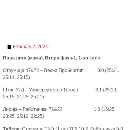
February 2, 2024
Прва лига (мажи), Втора фаза-1,
1
-во коло
Струмица 47&72 – Весна Пробиштип 3:0 (25:21,
25:14, 25:15)
Штип УГД – Универзитет во Тетово 3:1 (25:19,
25:15, 21:25, 25:21)
Лирија – Работнички 71&22 1:3 (16:25,
23:25, 25:12, 22:25)
Табела:
Струмица 12-0, Штип УГД 10-2, Работнички 9-3,