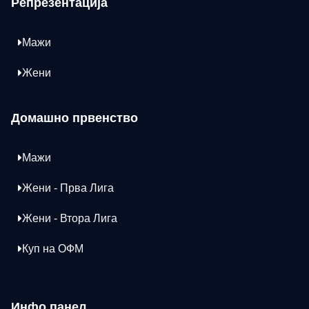
Репрезентација
Мажи
Жени
Домашно првенство
Мажи
Жени - Прва Лига
Жени - Втора Лига
Куп на ОФМ
Инфо панел