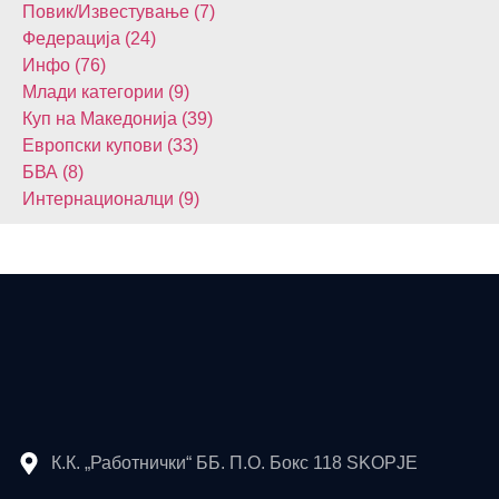
Повик/Известување (7)
Федерација (24)
Инфо (76)
Млади категории (9)
Куп на Македонија (39)
Европски купови (33)
БВА (8)
Интернационалци (9)
К.К. „Работнички“ ББ. П.О. Бокс 118 SKOPJE