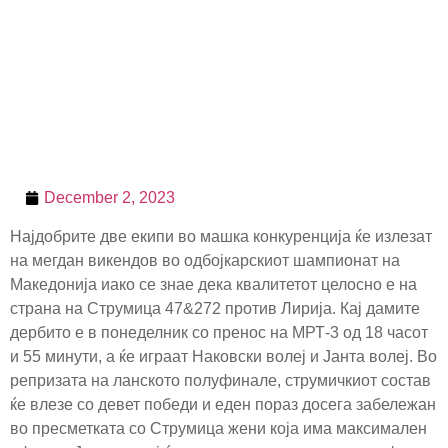
December 2, 2023
Најдобрите две екипи во машка конкуренција ќе излезат
на мегдан викендов во одбојкарскиот шампионат на
Македонија иако се знае дека квалитетот целосно е на
страна на Струмица 47&272 против Лирија. Кај дамите
дербито е в понеделник со пренос на МРТ-3 од 18 часот
и 55 минути, а ќе играат Наковски волеј и Јанта волеј. Во
репризата на ланското полуфинале, струмичкиот состав
ќе влезе со девет победи и еден пораз досега забележан
во пресметката со Струмица жени која има максимален