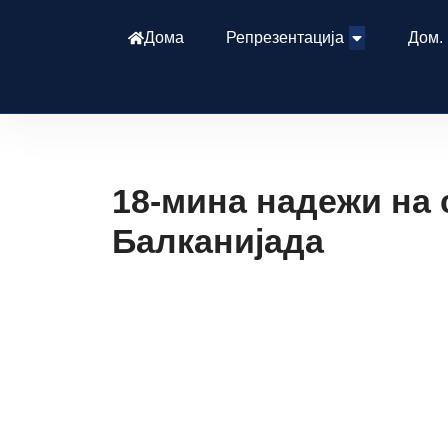
Дома
Репрезентација
Дом.
18-мина надежи на 
Балканијада