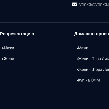
vfmkd@vfmkd
Репрезентација
Домашно првен
Мажи
Мажи
Жени
Жени - Прва Лиг
Жени - Втора Ли
Куп на ОФМ