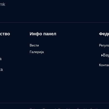
.mk
ство
Инфо панел
Фед
Вести
Регул
Галерија
Ва
а
Конта
га