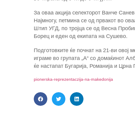
За оваа акција селекторот Ванче Санев
Најмногу, петмина се од првакот во ов
Штип УГД, по тројца се од Весна Проби
Борец и еден од екипата на Сушево.
Подготовките ќе почнат на 21-ви овој м
играме во групата „А“ со домаќинот Алба
ќе настапат Бугарија, Романија и Црна 
pionerska-reprezentacziјa-na-makedoniјa