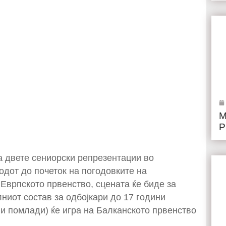
М
Р
на двете сениорски репрезентации во
одот до почеток на погодовките на
 Еврпското првенство, сцената ќе биде за
ниот состав за одбојкари до 17 години
и помлади) ќе игра на Балканското првенство