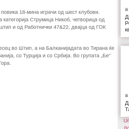
 повика 18-мина играчи од шест клубови.
Д
аа категорија Струмица Никоб, четворица од
Р
штип и од Работнички 47&22, двајца од ГОК
к
есец во Штип, а на Балканијадата во Тирана ќе
нија, со Турција и со Србија. Во групата „Бе“
Гора.
Д
Т
Un
До