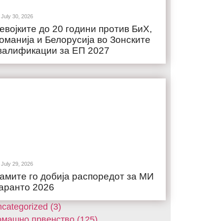
July 30, 2026
евојките до 20 години против БиХ,
оманија и Белорусија во Зонските
валификации за ЕП 2027
July 29, 2026
амите го добија распоредот за МИ
аранто 2026
categorized (3)
машнo првенство (125)