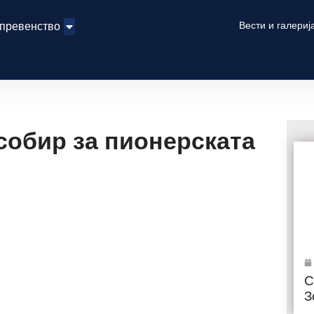
Вести и галериј
 превенство
собир за пионерската
С
З