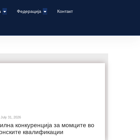
а
Федерација
Контакт
July 31, 2026
илна конкуренција за момците во
онските квалификации