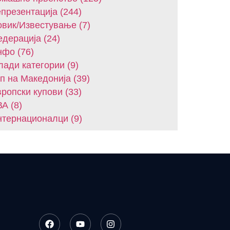
презентација (244)
вик/Известување (7)
дерација (24)
фо (76)
ади категории (9)
п на Македонија (39)
ропски купови (33)
А (8)
тернационалци (9)