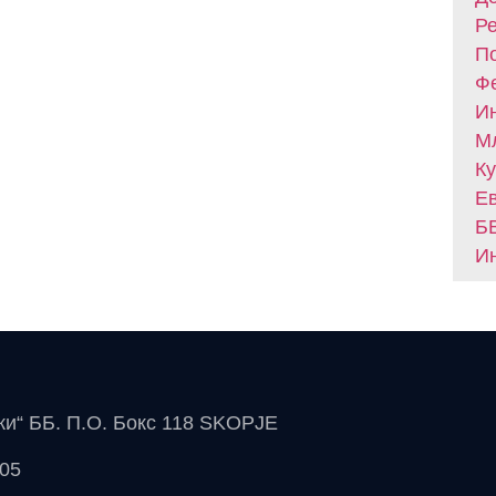
Ре
По
Фе
Ин
Мл
Ку
Ев
БВ
Ин
чки“ ББ. П.О. Бокс 118 SKOPJE
 05