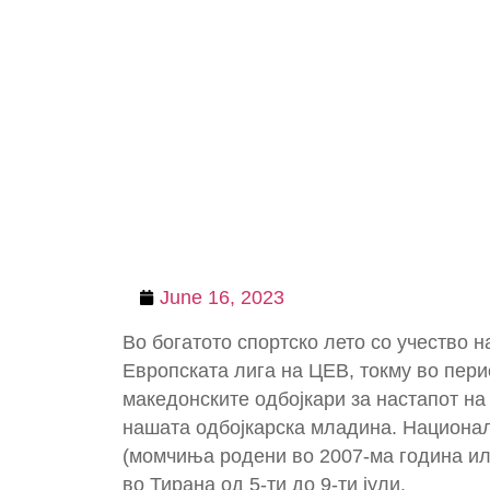
June 16, 2023
Во богатото спортско лето со учество 
Европската лига на ЦЕВ, токму во пери
македонските одбојкари за настапот на
нашата одбојкарска младина. Национал
(момчиња родени во 2007-ма година ил
во Тирана од 5-ти до 9-ти јули.