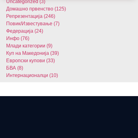
Uncategorized (3)
Домашнo првенство (125)
Репрезентација (246)
Повик/Известување (7)
Федерација (24)
Инфо (76)
Млади категории (9)
Куп на Македонија (39)
Европски купови (33)
БВА (8)
Интернационалци (10)