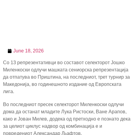
June 18, 2026
Со 13 репрезентативци во составот селекторот Јошко
Миленкоски одлучи машката сениорска репрезентација
да отпатува во Приштина, на последниот, трет турнир за
Македонија, во годинешното издание од Европската
лига.
Во последниот пресек селекторот Миленкоски одлучи
дома да останат младите Лука Ристоски, Ване Арапов,
како и Јован Милев, додека од претходно е познато дека
за целиот циклус надвор од комбинација е и
повредениот Александар Љафтов.