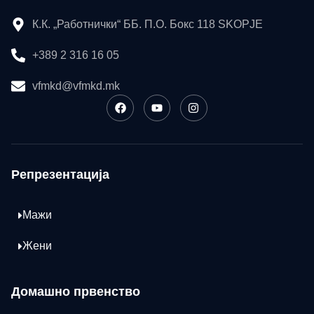
К.К. „Работнички“ ББ. П.О. Бокс 118 SKOPJE
+389 2 316 16 05
vfmkd@vfmkd.mk
Репрезентација
Мажи
Жени
Домашно првенство