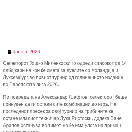
June 5, 2026
Селекторот Јошко Миленкоски го одреди списокот од 14
одбојкари на кои ќе смета за дуелите со Холандија и
Луксембург во првиот турнир од годинешното издание
во Европската лига 2026.
По повредата на Александар Љафтов, селекторот беше
принуден да ги остави сите комбинации во игра. На
последниот пресек за овој турнир на трибините ќе
остане младиот техничар Лука Ристоски, додека Ване
Арапов останува во тимот, но ќе има улога на примач