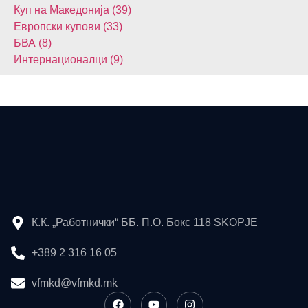
Куп на Македонија (39)
Европски купови (33)
БВА (8)
Интернационалци (9)
К.К. „Работнички“ ББ. П.О. Бокс 118 SKOPJE
+389 2 316 16 05
vfmkd@vfmkd.mk