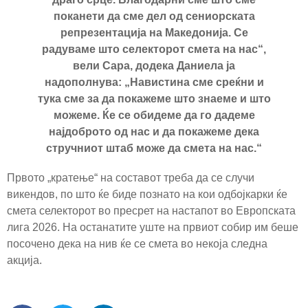
поканети да сме дел од сениорската
репрезентација на Македонија. Се
радуваме што селекторот смета на нас“,
вели Сара, додека Даниела ја
надополнува: „Навистина сме среќни и
тука сме за да покажеме што знаеме и што
можеме. Ќе се обидеме да го дадеме
најдоброто од нас и да покажеме дека
стручниот штаб може да смета на нас.“
Првото „кратење“ на составот треба да се случи
викендов, по што ќе биде познато на кои одбојкарки ќе
смета селекторот во пресрет на настапот во Европската
лига 2026. На останатите уште на првиот собир им беше
посочено дека на нив ќе се смета во некоја следна
акција.