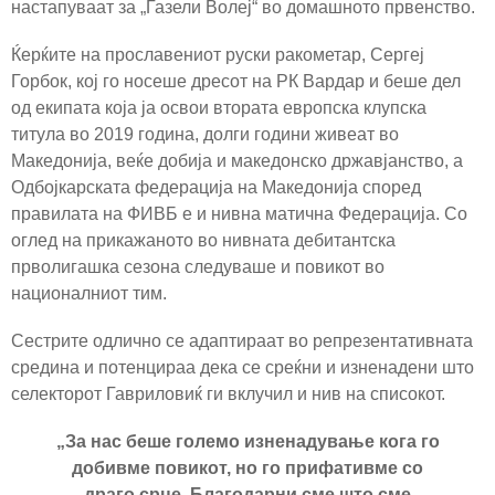
настапуваат за „Газели Волеј“ во домашното првенство.
Ќерќите на прославениот руски ракометар, Сергеј
Горбок, кој го носеше дресот на РК Вардар и беше дел
од екипата која ја освои втората европска клупска
титула во 2019 година, долги години живеат во
Македонија, веќе добија и македонско државјанство, а
Одбојкарската федерација на Македонија според
правилата на ФИВБ е и нивна матична Федерација. Со
оглед на прикажаното во нивната дебитантска
прволигашка сезона следуваше и повикот во
националниот тим.
Сестрите одлично се адаптираат во репрезентативната
средина и потенцираа дека се среќни и изненадени што
селекторот Гавриловиќ ги вклучил и нив на списокот.
„За нас беше големо изненадување кога го
добивме повикот, но го прифативме со
драго срце. Благодарни сме што сме