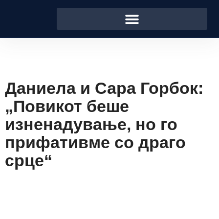
Даниела и Сара Горбок:
„Повикот беше
изненадување, но го
прифативме со драго
срце“