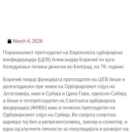
March 4, 2026
Поранешниот претседател на Европската одбојкарска
конфедерација (ЦЕВ) Александар Боричиќ по кусо
боледување почина денеска во Белград, на 78. години.
Боричиќ покрај функцијата претседател на ЦЕВ беше и
долгогодишен прв човек на Одбојкарскиот сојуз на
Југославија, како и Србија и Црна Гора, односно Србија,
а беше и потпретседател на Светската одбојкарска
федерација (ФИВБ) како и почесен претседател на
Одбојкарскиот сојуз на Србија. Во својата спортска
кариера тој бил и репрезентативец, тренер и селектор, и
една од клучните личности за популацијата и развојот на