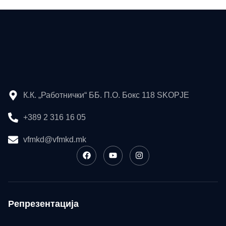
К.К. „Работнички“ ББ. П.О. Бокс 118 SKOPJE
+389 2 316 16 05
vfmkd@vfmkd.mk
Репрезентација