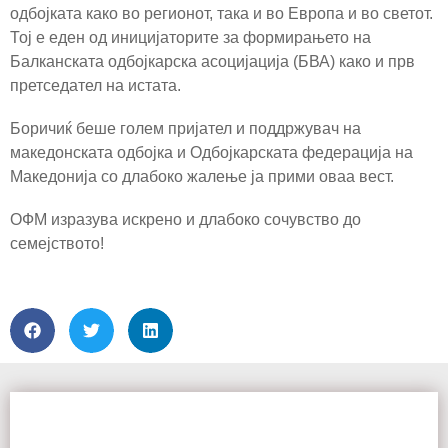
одбојката како во регионот, така и во Европа и во светот.
Тој е еден од иницијаторите за формирањето на
Балканската одбојкарска асоцијација (БВА) како и прв
претседател на истата.
Боричиќ беше голем пријател и поддржувач на
македонската одбојка и Одбојкарската федерација на
Македонија со длабоко жалење ја прими оваа вест.
ОФМ изразува искрено и длабоко сочувство до
семејството!