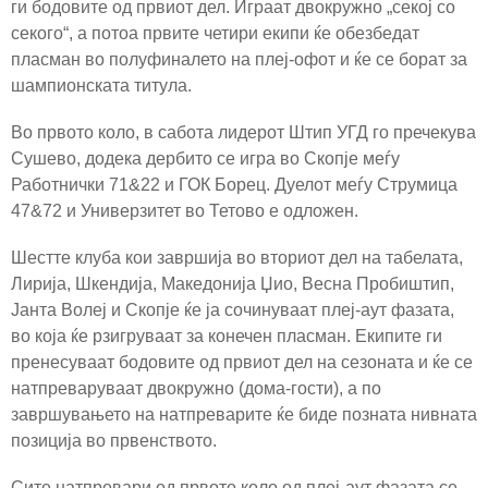
ги бодовите од првиот дел. Играат двокружно „секој со
секого“, а потоа првите четири екипи ќе обезбедат
пласман во полуфиналето на плеј-офот и ќе се борат за
шампионската титула.
Во првото коло, в сабота лидерот Штип УГД го пречекува
Сушево, додека дербито се игра во Скопје меѓу
Работнички 71&22 и ГОК Борец. Дуелот меѓу Струмица
47&72 и Универзитет во Тетово е одложен.
Шестте клуба кои завршија во вториот дел на табелата,
Лирија, Шкендија, Македонија Џио, Весна Пробиштип,
Јанта Волеј и Скопје ќе ја сочинуваат плеј-аут фазата,
во која ќе рзигруваат за конечен пласман. Екипите ги
пренесуваат бодовите од првиот дел на сезоната и ќе се
натпреваруваат двокружно (дома-гости), а по
завршувањето на натпреварите ќе биде позната нивната
позиција во првенството.
Сите натпревари од првото коло од плеј-аут фазата се