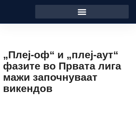
„Плеј-оф“ и „плеј-аут“
фазите во Првата лига
мажи започнуваат
викендов