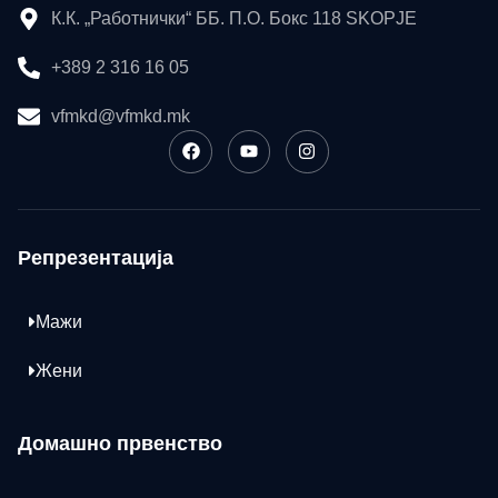
К.К. „Работнички“ ББ. П.О. Бокс 118 SKOPJE
+389 2 316 16 05
vfmkd@vfmkd.mk
Репрезентација
Мажи
Жени
Домашно првенство