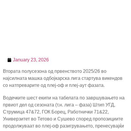
January 23, 2026
Втората полусезона од првенството 2025/26 во
најсилната машка одбојкарска лига стартува викендов
со натпреварите од плеј-оф и плеј-аут фазата.
Водечките шест екипи на табелата по завршувањето на
првиот дел од сезоната (т.н. лига – фаза) Штип УГД,
Струмица 47&72, ГОК Борец, Работнички 71&22,
Универзитет во Тетово и Сушево според пропозициите
продолжуваат во плеј-оф разигрувањето, пренесувајќи