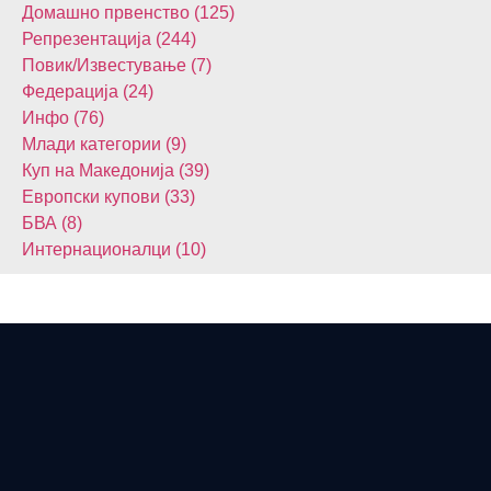
Домашнo првенство (125)
Репрезентација (244)
Повик/Известување (7)
Федерација (24)
Инфо (76)
Млади категории (9)
Куп на Македонија (39)
Европски купови (33)
БВА (8)
Интернационалци (10)