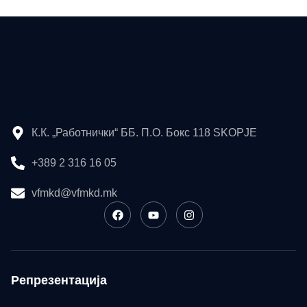
К.К. „Работнички“ ББ. П.О. Бокс 118 SKOPJE
+389 2 316 16 05
vfmkd@vfmkd.mk
Репрезентација