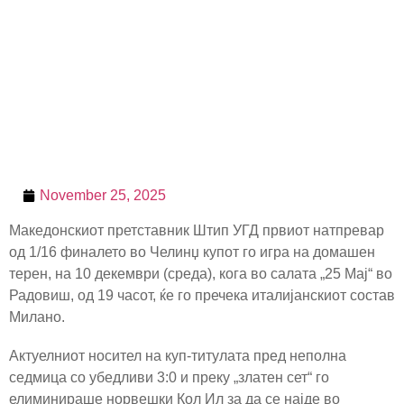
November 25, 2025
Македонскиот претставник Штип УГД првиот натпревар
од 1/16 финалето во Челинџ купот го игра на домашен
терен, на 10 декември (среда), кога во салата „25 Мај“ во
Радовиш, од 19 часот, ќе го пречека италијанскиот состав
Милано.
Актуелниот носител на куп-титулата пред неполна
седмица со убедливи 3:0 и преку „златен сет“ го
елиминираше норвешки Кол Ил за да се најде во