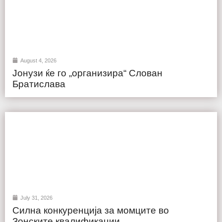
August 4, 2026
Јонузи ќе го „организира“ Слован
Братислава
July 31, 2026
Силна конкуренција за момците во
Зонските квалификации